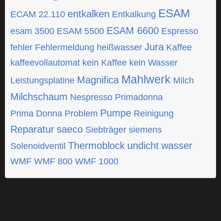
ESAM
entkalken
ECAM 22.110
Entkalkung
ESAM 6600
esam 3500
ESAM 5500
Espresso
Jura
fehler
Fehlermeldung
heißwasser
Kaffee
kaffeevollautomat
kein Kaffee
kein Wasser
Mahlwerk
Magnifica
Leistungsplatine
Milch
Milchschaum
Nespresso
Primadonna
Pumpe
Prima Donna
Problem
Reinigung
Reparatur
saeco
Siebträger
siemens
Thermoblock
undicht
wasser
Solenoidventil
WMF
WMF 800
WMF 1000