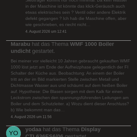
in der Maschine ist könnte das klick-Geräusch auch
etwas elektrisches sein ? Ventil oder andere Elektrik
defekt gegangen ? Ich hab die Maschine offen, aber
wie geschrieben, es riecht nicht…
4. August 2026 um 12:41
Marabu
hat das Thema
WMF 1000 Boiler
undicht
gestartet.
Bei meiner vor vielleicht 10 Jahren gebraucht gekauften WMF
1000 löst jetzt am Ende der Aufheizphase gelegentlich der FI
Schalter der Küche aus. Beobachtung: An einem der Boiler
tritt an der im Bild markierten Stelle zwischen Metall und
Dichtmasse Wasser aus und schäumt auf dem heißen Boiler
auf. Hypothese: Die Blasen sorgen mit dem Kalk für einen
Leckstrom zwischen den spannungsführenden Leitungen am
Boiler und dem Schutzleiter. a) Wozu dient dieser Anschluss?
b) Wie bekommt man das…
4. August 2026 um 11:56
yodaa
hat das Thema
Display
CTL636ES6/06
gestartet.