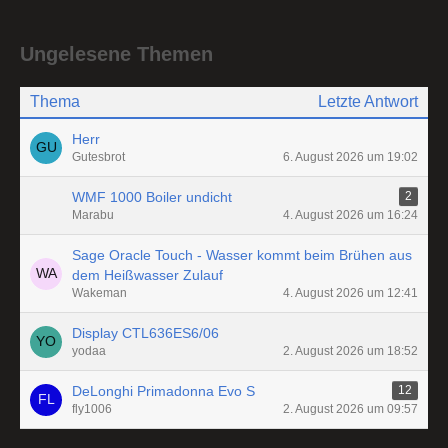
Ungelesene Themen
Thema
Letzte Antwort
Herr
Gutesbrot
6. August 2026 um 19:02
WMF 1000 Boiler undicht
2
Marabu
4. August 2026 um 16:24
Sage Oracle Touch - Wasser kommt beim Brühen aus
dem Heißwasser Zulauf
Wakeman
4. August 2026 um 12:41
Display CTL636ES6/06
yodaa
2. August 2026 um 18:52
DeLonghi Primadonna Evo S
12
fly1006
2. August 2026 um 09:57