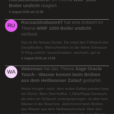
Boiler undicht
reagiert.
4. August 2026 um 15:38
Rucsackindianer87
hat eine Antwort im
Thema
WMF 1000 Boiler undicht
verfasst.
Das ist die Niveau-Sonde. Die misst den Füllstand des
Dampfboilers. Wahrscheinlich ist der kleine Schwarze
O-Ring undicht. rausschrauben, wechseln, gut ist
4. August 2026 um 14:06
Wakeman
hat das Thema
Sage Oracle
Touch - Wasser kommt beim Brühen
aus dem Heißwasser Zulauf
gestartet.
Heute morgen -nach- dem ersten Kaffee passiert (was
ein Glück): Beim 2ten Kaffee: 1 Klick/Plopp Geräusch,
als wäre ein Schlauch runtergesprungen, ist aber kein
Wasser in der Maschine. Jetzt kommt beim Brühen
das Wasser aus dem Heißwasserzulauf. Über den
Siebträger kommt nur noch minimal. Da kein Wasser