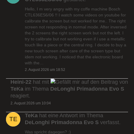
Hello, I m very angry with my coffe machine Bosch
CTL636ES6/06 !! I watch some videos on youtube for
calibrate the screen but not worked for me.. The right
screen not responding in normal mode. After inversed
the 2 screens the right screen work but not the left. I
try to calibrate but not working even if i use a metallic
touch like a piece or the central ring. I decide to buy a
new touch screen after care of the screen type but
idem not working. I noticed that the electronic board
with the…
2. August 2026 um 18:52
Heini-22
hat mit
auf den Beitrag von
TeKa
im Thema
DeLonghi Primadonna Evo S
reagiert.
2. August 2026 um 10:04
TeKa
hat eine Antwort im Thema
DeLonghi Primadonna Evo S
verfasst.
Was spricht dagegen? :)