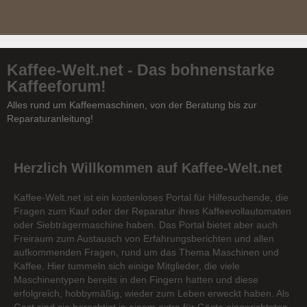
Kaffee-Welt.net - Das bohnenstarke
Kaffeeforum!
Alles rund um Kaffeemaschinen, von der Beratung bis zur
Reparaturanleitung!
Herzlich Willkommen auf Kaffee-Welt.net
Kaffee-Welt.net ist ein kostenloses Portal für Hilfesuchende, die
Fragen zum Kauf oder der Reparatur ihres Kaffeevollautomaten
oder Siebträgermaschine haben. Das Portal bietet aber auch
Freiraum zum Austausch von Erfahrungsberichten und allen
aufkommenden Fragen, rund um das Thema Maschinen und
Kaffee. Hier tummeln sich einige Mitglieder, die viele
Maschinentypen bereits in den Fingern hatten und diese
erfolgreich, hobbymäßig, wieder zum Leben erweckt haben. Als