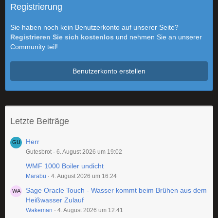
Registrierung
Sie haben noch kein Benutzerkonto auf unserer Seite?
Registrieren Sie sich kostenlos
und nehmen Sie an unserer
Community teil!
Benutzerkonto erstellen
Letzte Beiträge
Herr
Gutesbrot
6. August 2026 um 19:02
WMF 1000 Boiler undicht
Marabu
4. August 2026 um 16:24
Sage Oracle Touch - Wasser kommt beim Brühen aus dem
Heißwasser Zulauf
Wakeman
4. August 2026 um 12:41