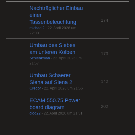
Nachträglicher Einbau
einer
174
Tassenbeleuchtung
michael2
-
22. April 2026 um
22:00
Umbau des Siebes
am unteren Kolben
173
Schlenkman
-
22. April 2026 um
21:57
Umbau Schaerer
142
Siena auf Siena 2
Gregor
-
22. April 2026 um 21:56
ECAM 550.75 Power
202
board diagram
clod22
-
22. April 2026 um 21:51