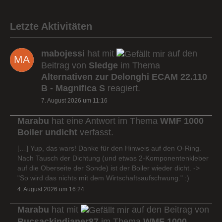
Letzte Aktivitäten
mabojessi
hat mit
auf den
Beitrag von
Sledge
im Thema
Alternativen zur Delonghi ECAM 22.110
B - Magnifica S
reagiert.
7. August 2026 um 11:16
Marabu
hat eine Antwort im Thema
WMF 1000
Boiler undicht
verfasst.
[…] Yup, das wars! Danke für den Hinweis auf den O-Ring.
Nach Tausch der Dichtung (und etwas 2-Komponentenkleber
auf die Oberseite der Sonde) ist der Boiler wieder dicht. ->
"So wird das nichts mit dem Wirtschaftsaufschwung." :)
4. August 2026 um 16:24
Marabu
hat mit
auf den Beitrag von
Rucsackindianer87
im Thema
WMF 1000