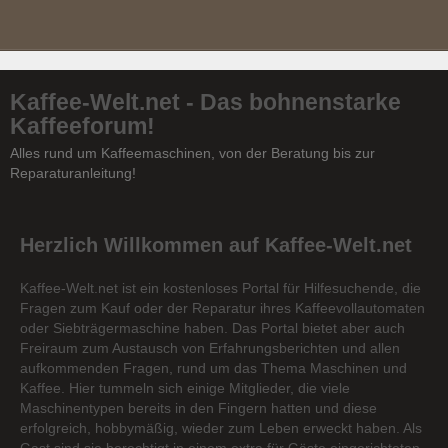
Kaffee-Welt.net - Das bohnenstarke
Kaffeeforum!
Alles rund um Kaffeemaschinen, von der Beratung bis zur
Reparaturanleitung!
Herzlich Willkommen auf Kaffee-Welt.net
Kaffee-Welt.net ist ein kostenloses Portal für Hilfesuchende, die
Fragen zum Kauf oder der Reparatur ihres Kaffeevollautomaten
oder Siebträgermaschine haben. Das Portal bietet aber auch
Freiraum zum Austausch von Erfahrungsberichten und allen
aufkommenden Fragen, rund um das Thema Maschinen und
Kaffee. Hier tummeln sich einige Mitglieder, die viele
Maschinentypen bereits in den Fingern hatten und diese
erfolgreich, hobbymäßig, wieder zum Leben erweckt haben. Als