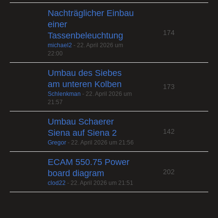
Nachträglicher Einbau
einer
174
Tassenbeleuchtung
michael2
-
22. April 2026 um
22:00
Umbau des Siebes
am unteren Kolben
173
Schlenkman
-
22. April 2026 um
21:57
Umbau Schaerer
142
Siena auf Siena 2
Gregor
-
22. April 2026 um 21:56
ECAM 550.75 Power
202
board diagram
clod22
-
22. April 2026 um 21:51