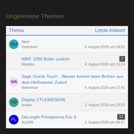
Ungelesene Themen
Thema
Letzte Antwort
Herr
Gutesbrot
6. August 2026 um 19:02
WMF 1000 Boiler undicht
2
Marabu
4. August 2026 um 16:24
Sage Oracle Touch - Wasser kommt beim Brühen aus
dem Heißwasser Zulauf
Wakeman
4. August 2026 um 12:41
Display CTL636ES6/06
yodaa
2. August 2026 um 18:52
DeLonghi Primadonna Evo S
12
fly1006
2. August 2026 um 09:57