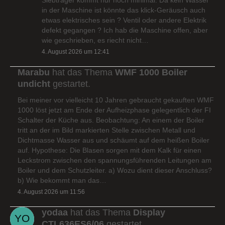
in der Maschine ist könnte das klick-Geräusch auch
etwas elektrisches sein ? Ventil oder andere Elektrik
defekt gegangen ? Ich hab die Maschine offen, aber
wie geschrieben, es riecht nicht…
4. August 2026 um 12:41
Marabu
hat das Thema
WMF 1000 Boiler
undicht
gestartet.
Bei meiner vor vielleicht 10 Jahren gebraucht gekauften WMF
1000 löst jetzt am Ende der Aufheizphase gelegentlich der FI
Schalter der Küche aus. Beobachtung: An einem der Boiler
tritt an der im Bild markierten Stelle zwischen Metall und
Dichtmasse Wasser aus und schäumt auf dem heißen Boiler
auf. Hypothese: Die Blasen sorgen mit dem Kalk für einen
Leckstrom zwischen den spannungsführenden Leitungen am
Boiler und dem Schutzleiter. a) Wozu dient dieser Anschluss?
b) Wie bekommt man das…
4. August 2026 um 11:56
yodaa
hat das Thema
Display
CTL636ES6/06
gestartet.