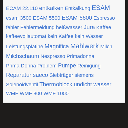
ESAM
entkalken
ECAM 22.110
Entkalkung
ESAM 6600
esam 3500
ESAM 5500
Espresso
Jura
fehler
Fehlermeldung
heißwasser
Kaffee
kaffeevollautomat
kein Kaffee
kein Wasser
Mahlwerk
Magnifica
Leistungsplatine
Milch
Milchschaum
Nespresso
Primadonna
Pumpe
Prima Donna
Problem
Reinigung
Reparatur
saeco
Siebträger
siemens
Thermoblock
undicht
wasser
Solenoidventil
WMF
WMF 800
WMF 1000