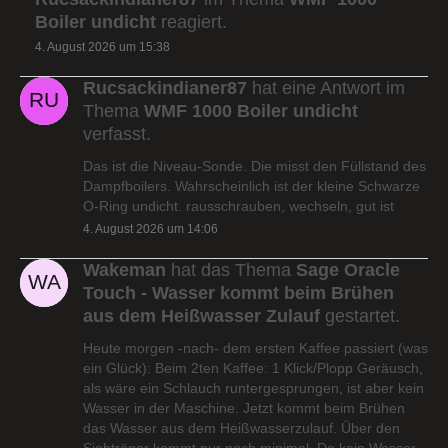
Boiler undicht
reagiert.
4. August 2026 um 15:38
Rucsackindianer87
hat eine Antwort im
Thema
WMF 1000 Boiler undicht
verfasst.
Das ist die Niveau-Sonde. Die misst den Füllstand des
Dampfboilers. Wahrscheinlich ist der kleine Schwarze
O-Ring undicht. rausschrauben, wechseln, gut ist
4. August 2026 um 14:06
Wakeman
hat das Thema
Sage Oracle
Touch - Wasser kommt beim Brühen
aus dem Heißwasser Zulauf
gestartet.
Heute morgen -nach- dem ersten Kaffee passiert (was
ein Glück): Beim 2ten Kaffee: 1 Klick/Plopp Geräusch,
als wäre ein Schlauch runtergesprungen, ist aber kein
Wasser in der Maschine. Jetzt kommt beim Brühen
das Wasser aus dem Heißwasserzulauf. Über den
Siebträger kommt nur noch minimal. Da kein Wasser