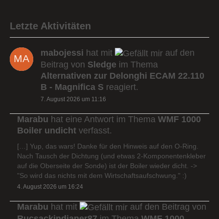
Letzte Aktivitäten
mabojessi
hat mit
auf den
Beitrag von
Sledge
im Thema
Alternativen zur Delonghi ECAM 22.110
B - Magnifica S
reagiert.
7. August 2026 um 11:16
Marabu
hat eine Antwort im Thema
WMF 1000
Boiler undicht
verfasst.
[…] Yup, das wars! Danke für den Hinweis auf den O-Ring.
Nach Tausch der Dichtung (und etwas 2-Komponentenkleber
auf die Oberseite der Sonde) ist der Boiler wieder dicht. ->
"So wird das nichts mit dem Wirtschaftsaufschwung." :)
4. August 2026 um 16:24
Marabu
hat mit
auf den Beitrag von
Rucsackindianer87
im Thema
WMF 1000