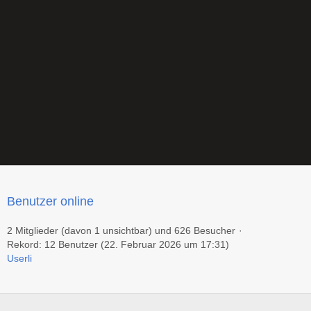
Benutzer online
2 Mitglieder (davon 1 unsichtbar) und 626 Besucher
Rekord: 12 Benutzer (
22. Februar 2026 um 17:31
)
Userli