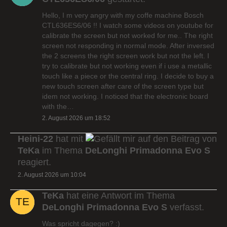
Hello, I m very angry with my coffe machine Bosch
CTL636ES6/06 !! I watch some videos on youtube for
calibrate the screen but not worked for me.. The right
screen not responding in normal mode. After inversed
the 2 screens the right screen work but not the left. I
try to calibrate but not working even if i use a metallic
touch like a piece or the central ring. I decide to buy a
new touch screen after care of the screen type but
idem not working. I noticed that the electronic board
with the…
2. August 2026 um 18:52
Heini-22
hat mit
auf den Beitrag von
TeKa
im Thema
DeLonghi Primadonna Evo S
reagiert.
2. August 2026 um 10:04
TeKa
hat eine Antwort im Thema
DeLonghi Primadonna Evo S
verfasst.
Was spricht dagegen? :)