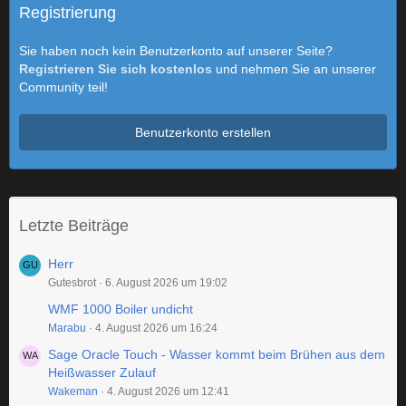
Registrierung
Sie haben noch kein Benutzerkonto auf unserer Seite?
Registrieren Sie sich kostenlos
und nehmen Sie an unserer
Community teil!
Benutzerkonto erstellen
Letzte Beiträge
Herr
Gutesbrot
6. August 2026 um 19:02
WMF 1000 Boiler undicht
Marabu
4. August 2026 um 16:24
Sage Oracle Touch - Wasser kommt beim Brühen aus dem
Heißwasser Zulauf
Wakeman
4. August 2026 um 12:41