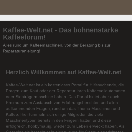
Kaffee-Welt.net - Das bohnenstarke
Kaffeeforum!
Alles rund um Kaffeemaschinen, von der Beratung bis zur
Reparaturanleitung!
Herzlich Willkommen auf Kaffee-Welt.net
Kaffee-Welt.net ist ein kostenloses Portal für Hilfesuchende, die
Fragen zum Kauf oder der Reparatur ihres Kaffeevollautomaten
oder Siebträgermaschine haben. Das Portal bietet aber auch
Freiraum zum Austausch von Erfahrungsberichten und allen
aufkommenden Fragen, rund um das Thema Maschinen und
Kaffee. Hier tummeln sich einige Mitglieder, die viele
Maschinentypen bereits in den Fingern hatten und diese
erfolgreich, hobbymäßig, wieder zum Leben erweckt haben. Als