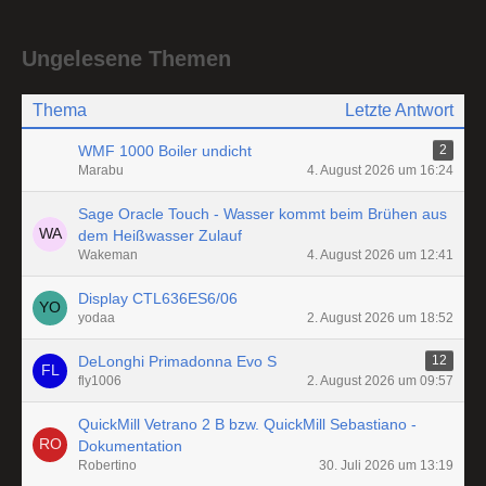
Ungelesene Themen
Thema
Letzte Antwort
WMF 1000 Boiler undicht
2
Marabu
4. August 2026 um 16:24
Sage Oracle Touch - Wasser kommt beim Brühen aus
dem Heißwasser Zulauf
Wakeman
4. August 2026 um 12:41
Display CTL636ES6/06
yodaa
2. August 2026 um 18:52
DeLonghi Primadonna Evo S
12
fly1006
2. August 2026 um 09:57
QuickMill Vetrano 2 B bzw. QuickMill Sebastiano -
Dokumentation
Robertino
30. Juli 2026 um 13:19