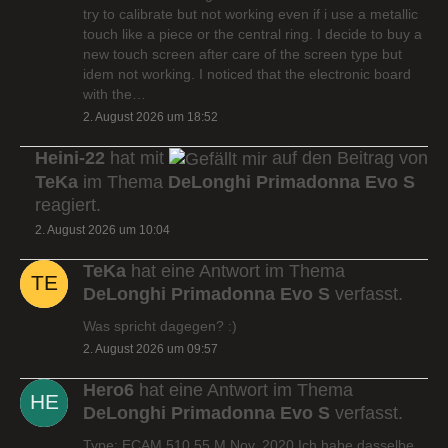
try to calibrate but not working even if i use a metallic
touch like a piece or the central ring. I decide to buy a
new touch screen after care of the screen type but
idem not working. I noticed that the electronic board
with the…
2. August 2026 um 18:52
Heini-22
hat mit
auf den Beitrag von
TeKa
im Thema
DeLonghi Primadonna Evo S
reagiert.
2. August 2026 um 10:04
TeKa
hat eine Antwort im Thema
DeLonghi Primadonna Evo S
verfasst.
Was spricht dagegen? :)
2. August 2026 um 09:57
Hero6
hat eine Antwort im Thema
DeLonghi Primadonna Evo S
verfasst.
Type: ECAM 510.55.M Nov. 2020 Ich habe dasselbe