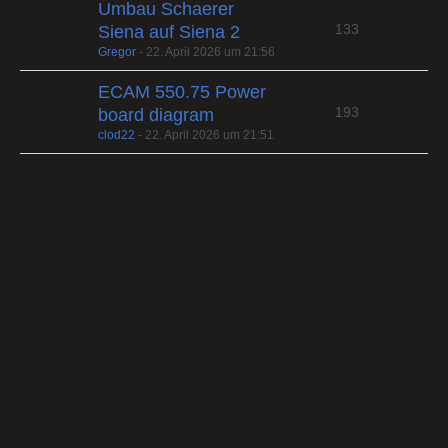
Umbau Schaerer
133
Siena auf Siena 2
Gregor
-
22. April 2026 um 21:56
ECAM 550.75 Power
193
board diagram
clod22
-
22. April 2026 um 21:51