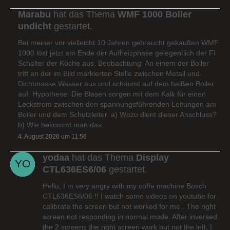
Marabu
hat das Thema
WMF 1000 Boiler
undicht
gestartet.
Bei meiner vor vielleicht 10 Jahren gebraucht gekauften WMF
1000 löst jetzt am Ende der Aufheizphase gelegentlich der FI
Schalter der Küche aus. Beobachtung: An einem der Boiler
tritt an der im Bild markierten Stelle zwischen Metall und
Dichtmasse Wasser aus und schäumt auf dem heißen Boiler
auf. Hypothese: Die Blasen sorgen mit dem Kalk für einen
Leckstrom zwischen den spannungsführenden Leitungen am
Boiler und dem Schutzleiter. a) Wozu dient dieser Anschluss?
b) Wie bekommt man das…
4. August 2026 um 11:56
yodaa
hat das Thema
Display
CTL636ES6/06
gestartet.
Hello, I m very angry with my coffe machine Bosch
CTL636ES6/06 !! I watch some videos on youtube for
calibrate the screen but not worked for me.. The right
screen not responding in normal mode. After inversed
the 2 screens the right screen work but not the left. I