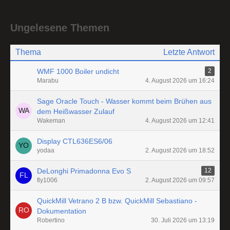
Ungelesene Themen
Thema
Letzte Antwort
WMF 1000 Boiler undicht
2
Marabu
4. August 2026 um 16:24
Sage Oracle Touch - Wasser kommt beim Brühen aus
dem Heißwasser Zulauf
Wakeman
4. August 2026 um 12:41
Display CTL636ES6/06
yodaa
2. August 2026 um 18:52
DeLonghi Primadonna Evo S
12
fly1006
2. August 2026 um 09:57
QuickMill Vetrano 2 B bzw. QuickMill Sebastiano -
Dokumentation
Robertino
30. Juli 2026 um 13:19