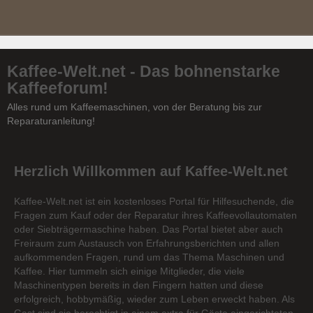
Kaffee-Welt.net - Das bohnenstarke
Kaffeeforum!
Alles rund um Kaffeemaschinen, von der Beratung bis zur
Reparaturanleitung!
Herzlich Willkommen auf Kaffee-Welt.net
Kaffee-Welt.net ist ein kostenloses Portal für Hilfesuchende, die
Fragen zum Kauf oder der Reparatur ihres Kaffeevollautomaten
oder Siebträgermaschine haben. Das Portal bietet aber auch
Freiraum zum Austausch von Erfahrungsberichten und allen
aufkommenden Fragen, rund um das Thema Maschinen und
Kaffee. Hier tummeln sich einige Mitglieder, die viele
Maschinentypen bereits in den Fingern hatten und diese
erfolgreich, hobbymäßig, wieder zum Leben erweckt haben. Als