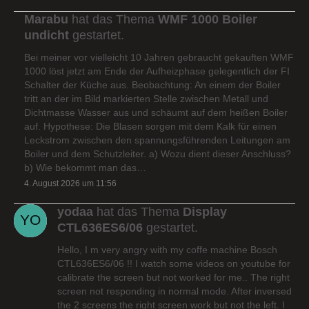
Marabu
hat das Thema
WMF 1000 Boiler
undicht
gestartet.
Bei meiner vor vielleicht 10 Jahren gebraucht gekauften WMF
1000 löst jetzt am Ende der Aufheizphase gelegentlich der FI
Schalter der Küche aus. Beobachtung: An einem der Boiler
tritt an der im Bild markierten Stelle zwischen Metall und
Dichtmasse Wasser aus und schäumt auf dem heißen Boiler
auf. Hypothese: Die Blasen sorgen mit dem Kalk für einen
Leckstrom zwischen den spannungsführenden Leitungen am
Boiler und dem Schutzleiter. a) Wozu dient dieser Anschluss?
b) Wie bekommt man das…
4. August 2026 um 11:56
yodaa
hat das Thema
Display
CTL636ES6/06
gestartet.
Hello, I m very angry with my coffe machine Bosch
CTL636ES6/06 !! I watch some videos on youtube for
calibrate the screen but not worked for me.. The right
screen not responding in normal mode. After inversed
the 2 screens the right screen work but not the left. I