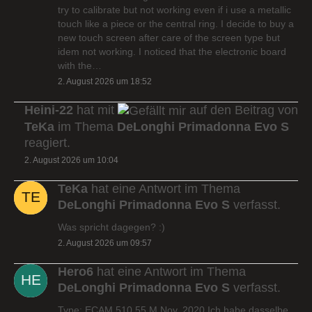
try to calibrate but not working even if i use a metallic
touch like a piece or the central ring. I decide to buy a
new touch screen after care of the screen type but
idem not working. I noticed that the electronic board
with the…
2. August 2026 um 18:52
Heini-22
hat mit
auf den Beitrag von
TeKa
im Thema
DeLonghi Primadonna Evo S
reagiert.
2. August 2026 um 10:04
TeKa
hat eine Antwort im Thema
DeLonghi Primadonna Evo S
verfasst.
Was spricht dagegen? :)
2. August 2026 um 09:57
Hero6
hat eine Antwort im Thema
DeLonghi Primadonna Evo S
verfasst.
Type: ECAM 510.55.M Nov. 2020 Ich habe dasselbe