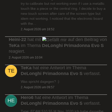
try to calibrate but not working even if i use a metallic
touch like a piece or the central ring. I decide to buy a
new touch screen after care of the screen type but
idem not working. I noticed that the electronic board
with the…
2. August 2026 um 18:52
Heini-22
hat mit
auf den Beitrag von
TeKa
im Thema
DeLonghi Primadonna Evo S
reagiert.
2. August 2026 um 10:04
TeKa
hat eine Antwort im Thema
DeLonghi Primadonna Evo S
verfasst.
Was spricht dagegen? :)
2. August 2026 um 09:57
Hero6
hat eine Antwort im Thema
DeLonghi Primadonna Evo S
verfasst.
Type: ECAM 510.55.M Nov. 2020 Ich habe dasselbe