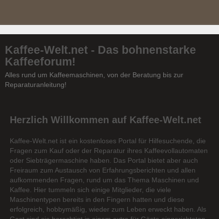
Kaffee-Welt.net - Das bohnenstarke
Kaffeeforum!
Alles rund um Kaffeemaschinen, von der Beratung bis zur
Reparaturanleitung!
Herzlich Willkommen auf Kaffee-Welt.net
Kaffee-Welt.net ist ein kostenloses Portal für Hilfesuchende, die
Fragen zum Kauf oder der Reparatur ihres Kaffeevollautomaten
oder Siebträgermaschine haben. Das Portal bietet aber auch
Freiraum zum Austausch von Erfahrungsberichten und allen
aufkommenden Fragen, rund um das Thema Maschinen und
Kaffee. Hier tummeln sich einige Mitglieder, die viele
Maschinentypen bereits in den Fingern hatten und diese
erfolgreich, hobbymäßig, wieder zum Leben erweckt haben. Als