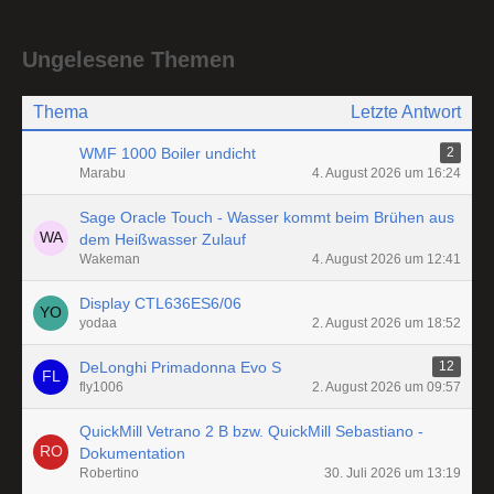
Ungelesene Themen
Thema
Letzte Antwort
WMF 1000 Boiler undicht
2
Marabu
4. August 2026 um 16:24
Sage Oracle Touch - Wasser kommt beim Brühen aus
dem Heißwasser Zulauf
Wakeman
4. August 2026 um 12:41
Display CTL636ES6/06
yodaa
2. August 2026 um 18:52
DeLonghi Primadonna Evo S
12
fly1006
2. August 2026 um 09:57
QuickMill Vetrano 2 B bzw. QuickMill Sebastiano -
Dokumentation
Robertino
30. Juli 2026 um 13:19