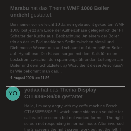
Marabu
hat das Thema
WMF 1000 Boiler
undicht
gestartet.
Bei meiner vor vielleicht 10 Jahren gebraucht gekauften WMF
1000 löst jetzt am Ende der Aufheizphase gelegentlich der FI
Schalter der Küche aus. Beobachtung: An einem der Boiler
tritt an der im Bild markierten Stelle zwischen Metall und
Dichtmasse Wasser aus und schäumt auf dem heißen Boiler
auf. Hypothese: Die Blasen sorgen mit dem Kalk für einen
Leckstrom zwischen den spannungsführenden Leitungen am
Boiler und dem Schutzleiter. a) Wozu dient dieser Anschluss?
b) Wie bekommt man das…
4. August 2026 um 11:56
yodaa
hat das Thema
Display
CTL636ES6/06
gestartet.
Hello, I m very angry with my coffe machine Bosch
CTL636ES6/06 !! I watch some videos on youtube for
calibrate the screen but not worked for me.. The right
screen not responding in normal mode. After inversed
the 2 screens the right screen work but not the left. I