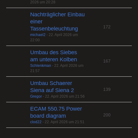
2026 um 20:28
Nachträglicher Einbau
einer
172
Tassenbeleuchtung
michael2
-
22. April 2026 um
22:00
Umbau des Siebes
am unteren Kolben
167
Schlenkman
-
22. April 2026 um
21:57
Umbau Schaerer
139
Siena auf Siena 2
Gregor
-
22. April 2026 um 21:56
ECAM 550.75 Power
200
board diagram
clod22
-
22. April 2026 um 21:51