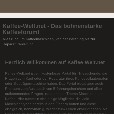
Kaffee-Welt.net - Das bohnenstarke
Kaffeeforum!
Alles rund um Kaffeemaschinen, von der Beratung bis zur
Reparaturanleitung!
Herzlich Willkommen auf Kaffee-Welt.net
Kaffee-Welt.net ist ein kostenloses Portal für Hilfesuchende, die
Fragen zum Kauf oder der Reparatur ihres Kaffeevollautomaten
oder Siebträgermaschine haben. Das Portal bietet aber auch
Freiraum zum Austausch von Erfahrungsberichten und allen
aufkommenden Fragen, rund um das Thema Maschinen und
Kaffee. Hier tummeln sich einige Mitglieder, die viele
Maschinentypen bereits in den Fingern hatten und diese
erfolgreich, hobbymäßig, wieder zum Leben erweckt haben. Als