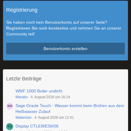
Registrierung
Sie haben noch kein Benutzerkonto auf unserer Seite?
Registrieren Sie sich kostenlos
und nehmen Sie an unserer
Community teil!
Benutzerkonto erstellen
Letzte Beiträge
WMF 1000 Boiler undicht
Marabu
4. August 2026 um 16:24
Sage Oracle Touch - Wasser kommt beim Brühen aus dem
Heißwasser Zulauf
Wakeman
4. August 2026 um 12:41
Display CTL636ES6/06