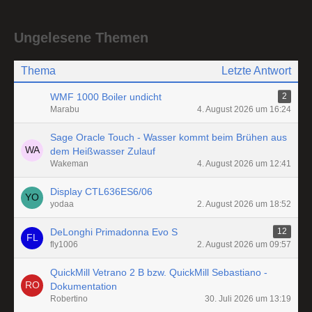
Ungelesene Themen
Thema
Letzte Antwort
WMF 1000 Boiler undicht
2
Marabu
4. August 2026 um 16:24
Sage Oracle Touch - Wasser kommt beim Brühen aus
dem Heißwasser Zulauf
Wakeman
4. August 2026 um 12:41
Display CTL636ES6/06
yodaa
2. August 2026 um 18:52
DeLonghi Primadonna Evo S
12
fly1006
2. August 2026 um 09:57
QuickMill Vetrano 2 B bzw. QuickMill Sebastiano -
Dokumentation
Robertino
30. Juli 2026 um 13:19