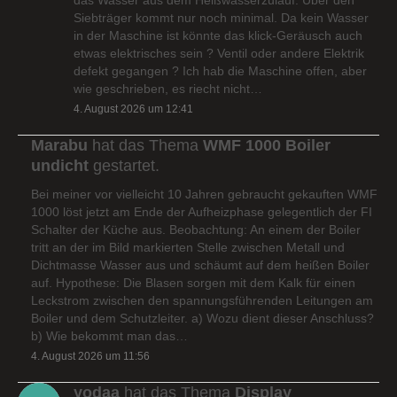
Siebträger kommt nur noch minimal. Da kein Wasser
in der Maschine ist könnte das klick-Geräusch auch
etwas elektrisches sein ? Ventil oder andere Elektrik
defekt gegangen ? Ich hab die Maschine offen, aber
wie geschrieben, es riecht nicht…
4. August 2026 um 12:41
Marabu
hat das Thema
WMF 1000 Boiler
undicht
gestartet.
Bei meiner vor vielleicht 10 Jahren gebraucht gekauften WMF
1000 löst jetzt am Ende der Aufheizphase gelegentlich der FI
Schalter der Küche aus. Beobachtung: An einem der Boiler
tritt an der im Bild markierten Stelle zwischen Metall und
Dichtmasse Wasser aus und schäumt auf dem heißen Boiler
auf. Hypothese: Die Blasen sorgen mit dem Kalk für einen
Leckstrom zwischen den spannungsführenden Leitungen am
Boiler und dem Schutzleiter. a) Wozu dient dieser Anschluss?
b) Wie bekommt man das…
4. August 2026 um 11:56
yodaa
hat das Thema
Display