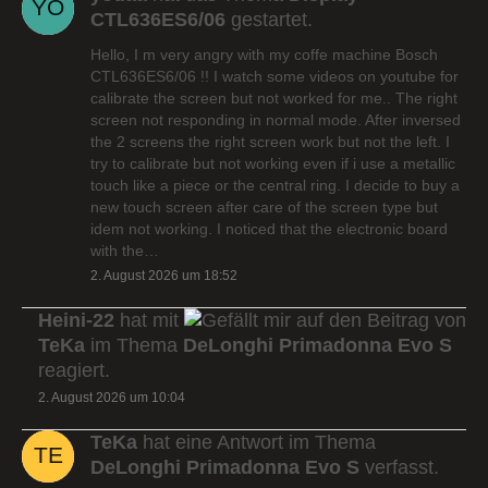
CTL636ES6/06
gestartet.
Hello, I m very angry with my coffe machine Bosch
CTL636ES6/06 !! I watch some videos on youtube for
calibrate the screen but not worked for me.. The right
screen not responding in normal mode. After inversed
the 2 screens the right screen work but not the left. I
try to calibrate but not working even if i use a metallic
touch like a piece or the central ring. I decide to buy a
new touch screen after care of the screen type but
idem not working. I noticed that the electronic board
with the…
2. August 2026 um 18:52
Heini-22
hat mit
auf den Beitrag von
TeKa
im Thema
DeLonghi Primadonna Evo S
reagiert.
2. August 2026 um 10:04
TeKa
hat eine Antwort im Thema
DeLonghi Primadonna Evo S
verfasst.