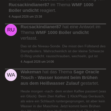
Rucsackindianer87
im Thema
WMF 1000
Boiler undicht
reagiert.
4. August 2026 um 15:38
Rucsackindianer87
hat eine Antwort im
Thema
WMF 1000 Boiler undicht
verfasst.
Das ist die Niveau-Sonde. Die misst den Füllstand des
Dampfboilers. Wahrscheinlich ist der kleine Schwarze
O-Ring undicht. rausschrauben, wechseln, gut ist
4. August 2026 um 14:06
Wakeman
hat das Thema
Sage Oracle
Touch - Wasser kommt beim Brühen
aus dem Heißwasser Zulauf
gestartet.
Heute morgen -nach- dem ersten Kaffee passiert (was
ein Glück): Beim 2ten Kaffee: 1 Klick/Plopp Geräusch,
als wäre ein Schlauch runtergesprungen, ist aber kein
Wasser in der Maschine. Jetzt kommt beim Brühen
das Wasser aus dem Heißwasserzulauf. Über den