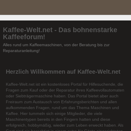
Kaffee-Welt.net - Das bohnenstarke
Kaffeeforum!
Alles rund um Kaffeemaschinen, von der Beratung bis zur
Reparaturanleitung!
Herzlich Willkommen auf Kaffee-Welt.net
Kaffee-Welt.net ist ein kostenloses Portal für Hilfesuchende, die
Fragen zum Kauf oder der Reparatur ihres Kaffeevollautomaten
oder Siebträgermaschine haben. Das Portal bietet aber auch
Freiraum zum Austausch von Erfahrungsberichten und allen
aufkommenden Fragen, rund um das Thema Maschinen und
Kaffee. Hier tummeln sich einige Mitglieder, die viele
Maschinentypen bereits in den Fingern hatten und diese
erfolgreich, hobbymäßig, wieder zum Leben erweckt haben. Als