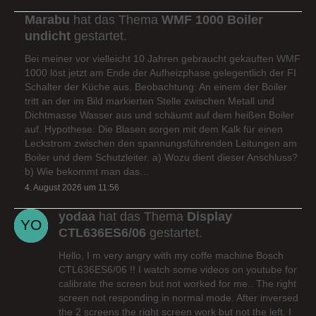
Marabu
hat das Thema
WMF 1000 Boiler
undicht
gestartet.
Bei meiner vor vielleicht 10 Jahren gebraucht gekauften WMF
1000 löst jetzt am Ende der Aufheizphase gelegentlich der FI
Schalter der Küche aus. Beobachtung: An einem der Boiler
tritt an der im Bild markierten Stelle zwischen Metall und
Dichtmasse Wasser aus und schäumt auf dem heißen Boiler
auf. Hypothese: Die Blasen sorgen mit dem Kalk für einen
Leckstrom zwischen den spannungsführenden Leitungen am
Boiler und dem Schutzleiter. a) Wozu dient dieser Anschluss?
b) Wie bekommt man das…
4. August 2026 um 11:56
yodaa
hat das Thema
Display
CTL636ES6/06
gestartet.
Hello, I m very angry with my coffe machine Bosch
CTL636ES6/06 !! I watch some videos on youtube for
calibrate the screen but not worked for me.. The right
screen not responding in normal mode. After inversed
the 2 screens the right screen work but not the left. I