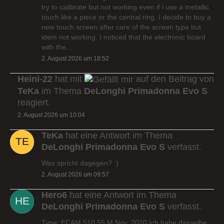
try to calibrate but not working even if i use a metallic
touch like a piece or the central ring. I decide to buy a
new touch screen after care of the screen type but
idem not working. I noticed that the electronic board
with the…
2. August 2026 um 18:52
Heini-22
hat mit
auf den Beitrag von
TeKa
im Thema
DeLonghi Primadonna Evo S
reagiert.
2. August 2026 um 10:04
TeKa
hat eine Antwort im Thema
DeLonghi Primadonna Evo S
verfasst.
Was spricht dagegen? :)
2. August 2026 um 09:57
Hero6
hat eine Antwort im Thema
DeLonghi Primadonna Evo S
verfasst.
Type: ECAM 510.55.M Nov. 2020 Ich habe dasselbe