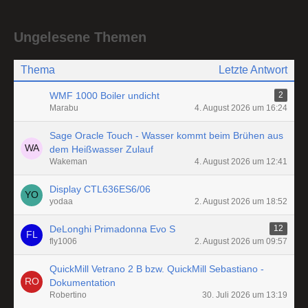
Ungelesene Themen
Thema
Letzte Antwort
WMF 1000 Boiler undicht
2
Marabu
4. August 2026 um 16:24
Sage Oracle Touch - Wasser kommt beim Brühen aus
dem Heißwasser Zulauf
Wakeman
4. August 2026 um 12:41
Display CTL636ES6/06
yodaa
2. August 2026 um 18:52
DeLonghi Primadonna Evo S
12
fly1006
2. August 2026 um 09:57
QuickMill Vetrano 2 B bzw. QuickMill Sebastiano -
Dokumentation
Robertino
30. Juli 2026 um 13:19