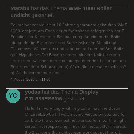
Marabu
hat das Thema
WMF 1000 Boiler
undicht
gestartet.
Bei meiner vor vielleicht 10 Jahren gebraucht gekauften WMF
1000 löst jetzt am Ende der Aufheizphase gelegentlich der FI
Schalter der Küche aus. Beobachtung: An einem der Boiler
tritt an der im Bild markierten Stelle zwischen Metall und
Dichtmasse Wasser aus und schäumt auf dem heißen Boiler
auf. Hypothese: Die Blasen sorgen mit dem Kalk für einen
Leckstrom zwischen den spannungsführenden Leitungen am
Boiler und dem Schutzleiter. a) Wozu dient dieser Anschluss?
b) Wie bekommt man das…
4. August 2026 um 11:56
yodaa
hat das Thema
Display
CTL636ES6/06
gestartet.
Hello, I m very angry with my coffe machine Bosch
CTL636ES6/06 !! I watch some videos on youtube for
calibrate the screen but not worked for me.. The right
screen not responding in normal mode. After inversed
the 2 screens the right screen work but not the left. I