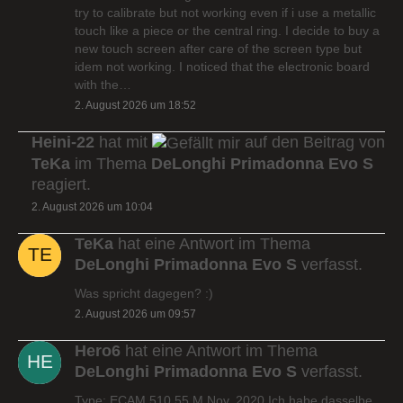
try to calibrate but not working even if i use a metallic
touch like a piece or the central ring. I decide to buy a
new touch screen after care of the screen type but
idem not working. I noticed that the electronic board
with the…
2. August 2026 um 18:52
Heini-22
hat mit
auf den Beitrag von
TeKa
im Thema
DeLonghi Primadonna Evo S
reagiert.
2. August 2026 um 10:04
TeKa
hat eine Antwort im Thema
DeLonghi Primadonna Evo S
verfasst.
Was spricht dagegen? :)
2. August 2026 um 09:57
Hero6
hat eine Antwort im Thema
DeLonghi Primadonna Evo S
verfasst.
Type: ECAM 510.55.M Nov. 2020 Ich habe dasselbe