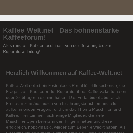
Kaffee-Welt.net - Das bohnenstarke
Kaffeeforum!
Alles rund um Kaffeemaschinen, von der Beratung bis zur
Reparaturanleitung!
Herzlich Willkommen auf Kaffee-Welt.net
Kaffee-Welt.net ist ein kostenloses Portal für Hilfesuchende, die
Fragen zum Kauf oder der Reparatur ihres Kaffeevollautomaten
oder Siebträgermaschine haben. Das Portal bietet aber auch
Freiraum zum Austausch von Erfahrungsberichten und allen
aufkommenden Fragen, rund um das Thema Maschinen und
Kaffee. Hier tummeln sich einige Mitglieder, die viele
Maschinentypen bereits in den Fingern hatten und diese
erfolgreich, hobbymäßig, wieder zum Leben erweckt haben. Als