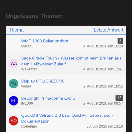
Ungelesene Themen
Thema
Letzte Antwort
WMF 1000 Boiler undicht
2
Marabu
4. August 2026 um 16:24
Sage Oracle Touch - Wasser kommt beim Brühen aus
dem Heißwasser Zulauf
Wakeman
4. August 2026 um 12:41
Display CTL636ES6/06
yodaa
2. August 2026 um 18:52
DeLonghi Primadonna Evo S
12
fly1006
2. August 2026 um 09:57
QuickMill Vetrano 2 B bzw. QuickMill Sebastiano -
Dokumentation
Robertino
30. Juli 2026 um 13:19