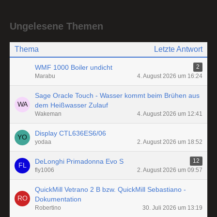
Ungelesene Themen
Thema
Letzte Antwort
WMF 1000 Boiler undicht
2
Marabu
4. August 2026 um 16:24
Sage Oracle Touch - Wasser kommt beim Brühen aus
dem Heißwasser Zulauf
Wakeman
4. August 2026 um 12:41
Display CTL636ES6/06
yodaa
2. August 2026 um 18:52
DeLonghi Primadonna Evo S
12
fly1006
2. August 2026 um 09:57
QuickMill Vetrano 2 B bzw. QuickMill Sebastiano -
Dokumentation
Robertino
30. Juli 2026 um 13:19