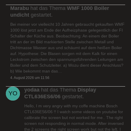
Marabu
hat das Thema
WMF 1000 Boiler
undicht
gestartet.
Bei meiner vor vielleicht 10 Jahren gebraucht gekauften WMF
1000 löst jetzt am Ende der Aufheizphase gelegentlich der FI
Schalter der Küche aus. Beobachtung: An einem der Boiler
tritt an der im Bild markierten Stelle zwischen Metall und
Dichtmasse Wasser aus und schäumt auf dem heißen Boiler
auf. Hypothese: Die Blasen sorgen mit dem Kalk für einen
Leckstrom zwischen den spannungsführenden Leitungen am
Boiler und dem Schutzleiter. a) Wozu dient dieser Anschluss?
b) Wie bekommt man das…
4. August 2026 um 11:56
yodaa
hat das Thema
Display
CTL636ES6/06
gestartet.
Hello, I m very angry with my coffe machine Bosch
CTL636ES6/06 !! I watch some videos on youtube for
calibrate the screen but not worked for me.. The right
screen not responding in normal mode. After inversed
the 2 screens the right screen work but not the left. I