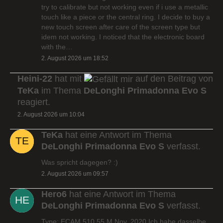
try to calibrate but not working even if i use a metallic
touch like a piece or the central ring. I decide to buy a
new touch screen after care of the screen type but
idem not working. I noticed that the electronic board
with the…
2. August 2026 um 18:52
Heini-22
hat mit
auf den Beitrag von
TeKa
im Thema
DeLonghi Primadonna Evo S
reagiert.
2. August 2026 um 10:04
TeKa
hat eine Antwort im Thema
DeLonghi Primadonna Evo S
verfasst.
Was spricht dagegen? :)
2. August 2026 um 09:57
Hero6
hat eine Antwort im Thema
DeLonghi Primadonna Evo S
verfasst.
Type: ECAM 510.55.M Nov. 2020 Ich habe dasselbe