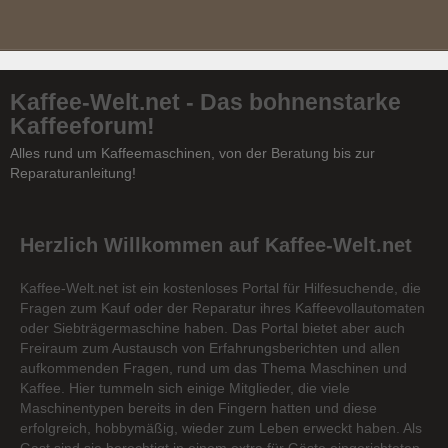
Kaffee-Welt.net - Das bohnenstarke
Kaffeeforum!
Alles rund um Kaffeemaschinen, von der Beratung bis zur
Reparaturanleitung!
Herzlich Willkommen auf Kaffee-Welt.net
Kaffee-Welt.net ist ein kostenloses Portal für Hilfesuchende, die
Fragen zum Kauf oder der Reparatur ihres Kaffeevollautomaten
oder Siebträgermaschine haben. Das Portal bietet aber auch
Freiraum zum Austausch von Erfahrungsberichten und allen
aufkommenden Fragen, rund um das Thema Maschinen und
Kaffee. Hier tummeln sich einige Mitglieder, die viele
Maschinentypen bereits in den Fingern hatten und diese
erfolgreich, hobbymäßig, wieder zum Leben erweckt haben. Als