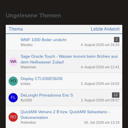
Ungelesene Themen
Thema
Letzte Antwort
WMF 1000 Boiler undicht
2
Marabu
4. August 2026 um 16:24
Sage Oracle Touch - Wasser kommt beim Brühen aus
dem Heißwasser Zulauf
Wakeman
4. August 2026 um 12:41
Display CTL636ES6/06
yodaa
2. August 2026 um 18:52
DeLonghi Primadonna Evo S
12
fly1006
2. August 2026 um 09:57
QuickMill Vetrano 2 B bzw. QuickMill Sebastiano -
Dokumentation
Robertino
30. Juli 2026 um 13:19