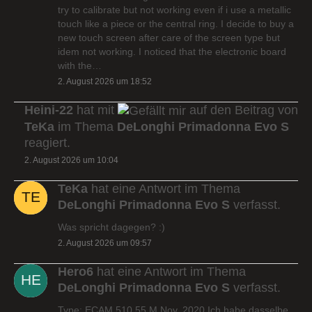
try to calibrate but not working even if i use a metallic
touch like a piece or the central ring. I decide to buy a
new touch screen after care of the screen type but
idem not working. I noticed that the electronic board
with the…
2. August 2026 um 18:52
Heini-22
hat mit
auf den Beitrag von
TeKa
im Thema
DeLonghi Primadonna Evo S
reagiert.
2. August 2026 um 10:04
TeKa
hat eine Antwort im Thema
DeLonghi Primadonna Evo S
verfasst.
Was spricht dagegen? :)
2. August 2026 um 09:57
Hero6
hat eine Antwort im Thema
DeLonghi Primadonna Evo S
verfasst.
Type: ECAM 510.55.M Nov. 2020 Ich habe dasselbe