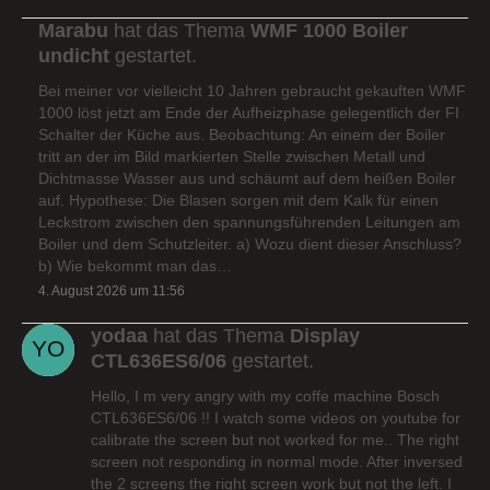
Marabu
hat das Thema
WMF 1000 Boiler
undicht
gestartet.
Bei meiner vor vielleicht 10 Jahren gebraucht gekauften WMF
1000 löst jetzt am Ende der Aufheizphase gelegentlich der FI
Schalter der Küche aus. Beobachtung: An einem der Boiler
tritt an der im Bild markierten Stelle zwischen Metall und
Dichtmasse Wasser aus und schäumt auf dem heißen Boiler
auf. Hypothese: Die Blasen sorgen mit dem Kalk für einen
Leckstrom zwischen den spannungsführenden Leitungen am
Boiler und dem Schutzleiter. a) Wozu dient dieser Anschluss?
b) Wie bekommt man das…
4. August 2026 um 11:56
yodaa
hat das Thema
Display
CTL636ES6/06
gestartet.
Hello, I m very angry with my coffe machine Bosch
CTL636ES6/06 !! I watch some videos on youtube for
calibrate the screen but not worked for me.. The right
screen not responding in normal mode. After inversed
the 2 screens the right screen work but not the left. I