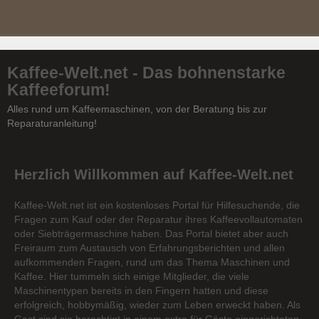
Kaffee-Welt.net - Das bohnenstarke
Kaffeeforum!
Alles rund um Kaffeemaschinen, von der Beratung bis zur
Reparaturanleitung!
Herzlich Willkommen auf Kaffee-Welt.net
Kaffee-Welt.net ist ein kostenloses Portal für Hilfesuchende, die
Fragen zum Kauf oder der Reparatur ihres Kaffeevollautomaten
oder Siebträgermaschine haben. Das Portal bietet aber auch
Freiraum zum Austausch von Erfahrungsberichten und allen
aufkommenden Fragen, rund um das Thema Maschinen und
Kaffee. Hier tummeln sich einige Mitglieder, die viele
Maschinentypen bereits in den Fingern hatten und diese
erfolgreich, hobbymäßig, wieder zum Leben erweckt haben. Als