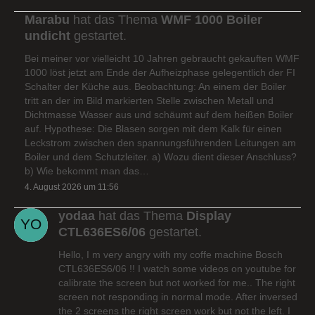
Marabu
hat das Thema
WMF 1000 Boiler
undicht
gestartet.
Bei meiner vor vielleicht 10 Jahren gebraucht gekauften WMF
1000 löst jetzt am Ende der Aufheizphase gelegentlich der FI
Schalter der Küche aus. Beobachtung: An einem der Boiler
tritt an der im Bild markierten Stelle zwischen Metall und
Dichtmasse Wasser aus und schäumt auf dem heißen Boiler
auf. Hypothese: Die Blasen sorgen mit dem Kalk für einen
Leckstrom zwischen den spannungsführenden Leitungen am
Boiler und dem Schutzleiter. a) Wozu dient dieser Anschluss?
b) Wie bekommt man das…
4. August 2026 um 11:56
yodaa
hat das Thema
Display
CTL636ES6/06
gestartet.
Hello, I m very angry with my coffe machine Bosch
CTL636ES6/06 !! I watch some videos on youtube for
calibrate the screen but not worked for me.. The right
screen not responding in normal mode. After inversed
the 2 screens the right screen work but not the left. I