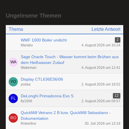
Ungelesene Themen
Thema
Letzte Antwort
WMF 1000 Boiler undicht
2
Marabu
4. August 2026 um 16:24
Sage Oracle Touch - Wasser kommt beim Brühen aus
dem Heißwasser Zulauf
Wakeman
4. August 2026 um 12:41
Display CTL636ES6/06
yodaa
2. August 2026 um 18:52
DeLonghi Primadonna Evo S
12
fly1006
2. August 2026 um 09:57
QuickMill Vetrano 2 B bzw. QuickMill Sebastiano -
Dokumentation
Robertino
30. Juli 2026 um 13:19