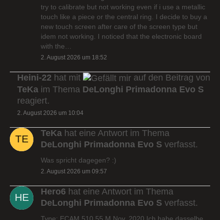
try to calibrate but not working even if i use a metallic
touch like a piece or the central ring. I decide to buy a
new touch screen after care of the screen type but
idem not working. I noticed that the electronic board
with the…
2. August 2026 um 18:52
Heini-22
hat mit
auf den Beitrag von
TeKa
im Thema
DeLonghi Primadonna Evo S
reagiert.
2. August 2026 um 10:04
TeKa
hat eine Antwort im Thema
DeLonghi Primadonna Evo S
verfasst.
Was spricht dagegen? :)
2. August 2026 um 09:57
Hero6
hat eine Antwort im Thema
DeLonghi Primadonna Evo S
verfasst.
Type: ECAM 510.55.M Nov. 2020 Ich habe dasselbe