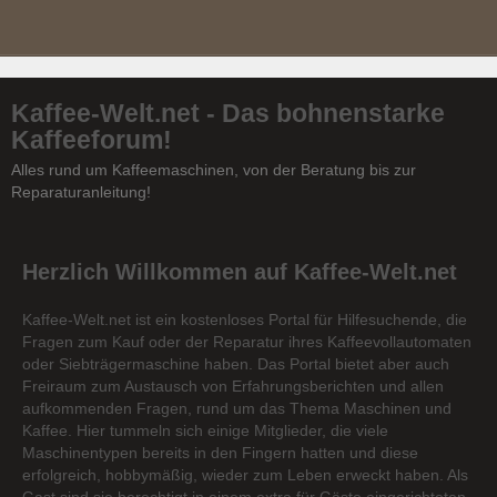
Kaffee-Welt.net - Das bohnenstarke
Kaffeeforum!
Alles rund um Kaffeemaschinen, von der Beratung bis zur
Reparaturanleitung!
Herzlich Willkommen auf Kaffee-Welt.net
Kaffee-Welt.net ist ein kostenloses Portal für Hilfesuchende, die
Fragen zum Kauf oder der Reparatur ihres Kaffeevollautomaten
oder Siebträgermaschine haben. Das Portal bietet aber auch
Freiraum zum Austausch von Erfahrungsberichten und allen
aufkommenden Fragen, rund um das Thema Maschinen und
Kaffee. Hier tummeln sich einige Mitglieder, die viele
Maschinentypen bereits in den Fingern hatten und diese
erfolgreich, hobbymäßig, wieder zum Leben erweckt haben. Als