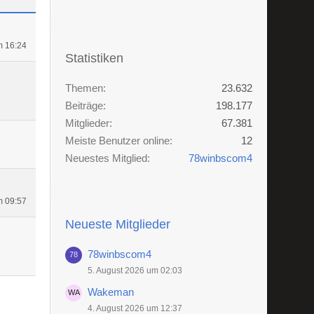
m 16:24
Statistiken
Themen
23.632
Beiträge
198.177
Mitglieder
67.381
Meiste Benutzer online
12
Neuestes Mitglied
78winbscom4
m 09:57
Neueste Mitglieder
78winbscom4
5. August 2026 um 02:03
Wakeman
4. August 2026 um 12:37