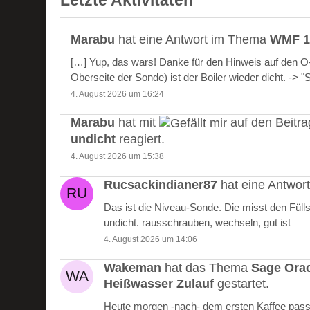
Letzte Aktivitäten
Marabu
hat eine Antwort im Thema
WMF 10
[…] Yup, das wars! Danke für den Hinweis auf den 
Oberseite der Sonde) ist der Boiler wieder dicht. -> 
4. August 2026 um 16:24
Marabu
hat mit
auf den Beitr
undicht
reagiert.
4. August 2026 um 15:38
Rucsackindianer87
hat eine Antwo
Das ist die Niveau-Sonde. Die misst den Füll
undicht. rausschrauben, wechseln, gut ist
4. August 2026 um 14:06
Wakeman
hat das Thema
Sage Ora
Heißwasser Zulauf
gestartet.
Heute morgen -nach- dem ersten Kaffee passie