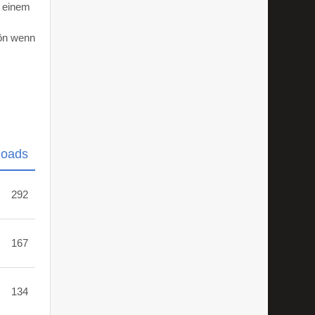
d einem
hön wenn
loads
292
167
134