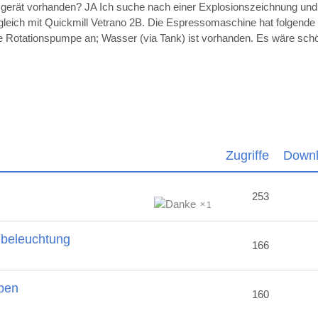
sgerät vorhanden? JA Ich suche nach einer Explosionszeichnung un
ugleich mit Quickmill Vetrano 2B. Die Espressomaschine hat folgende
die Rotationspumpe an; Wasser (via Tank) ist vorhanden. Es wäre sc
Zugriffe
Down
253
1
nbeleuchtung
166
ben
160