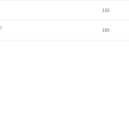
2
133
m
193