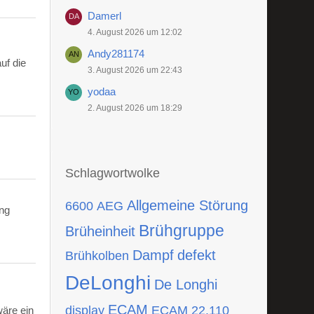
Damerl
4. August 2026 um 12:02
Andy281174
uf die
3. August 2026 um 22:43
yodaa
2. August 2026 um 18:29
Schlagwortwolke
Allgemeine Störung
6600
AEG
ing
Brühgruppe
Brüheinheit
Dampf
defekt
Brühkolben
DeLonghi
De Longhi
ECAM
display
ECAM 22.110
wäre ein