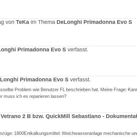
ag von
TeKa
im Thema
DeLonghi Primadonna Evo S
onghi Primadonna Evo S
verfasst.
Longhi Primadonna Evo S
verfasst.
selbe Problem wie Benutzer FL beschrieben hat. Meine Frage: Kann
er muss ich es reparieren lassen?
 Vetrano 2 B bzw. QuickMill Sebastiano - Dokumenta
l Bezüge: 1800Entkalkungsmittel: Weichwasseranlage mechanische un