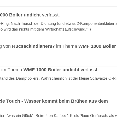
00 Boiler undicht
verfasst.
O-Ring. Nach Tausch der Dichtung (und etwas 2-Komponentenkleber a
"So wird das nichts mit dem Wirtschaftsaufschwung." :)
ag von
Rucsackindianer87
im Thema
WMF 1000 Boiler
rt im Thema
WMF 1000 Boiler undicht
verfasst.
stand des Dampfboilers. Wahrscheinlich ist der kleine Schwarze O-R
cle Touch - Wasser kommt beim Brühen aus dem
rt (was ein Glück): Beim 2ten Kaffee: 1 Klick/Plopp Geräusch, als 