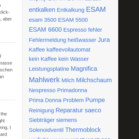
m
ESAM
entkalken
Entkalkung
lick-
, aber
esam 3500
ESAM 5500
ESAM 6600
Espresso
fehler
Jura
Fehlermeldung
heißwasser
Kaffee
kaffeevollautomat
I
kein Kaffee
kein Wasser
tmasse
Magnifica
Leistungsplatine
ischen
an
Mahlwerk
Milchschaum
Milch
Nespresso
Primadonna
Pumpe
Prima Donna
Problem
Reparatur
saeco
Reinigung
 the
Siebträger
siemens
ght
ing. I
Thermoblock
Solenoidventil
oard