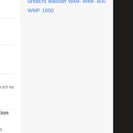
undicht
wasser
WMF
WMF 800
WMF 1000
 ich es
tion
d