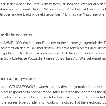
asser in der Maschine. Jetzt kommt beim Brühen das Wasser aus de
 nur noch minimal. Da kein Wasser in der Maschine ist könnte das k
il oder andere Elektrik defekt gegangen ? Ich hab die Maschine offen
undicht
gestartet.
ften WMF 1000 löst jetzt am Ende der Aufheizphase gelegentlich der F
iler tritt an der im Bild markierten Stelle zwischen Metall und Dich
 Hypothese: Die Blasen sorgen mit dem Kalk für einen Leckstrom zw
m Schutzleiter. a) Wozu dient dieser Anschluss? b) Wie bekommt m
636ES6/06
gestartet.
Bosch CTL636ES6/06 !! I watch some videos on youtube for calibrate
en not responding in normal mode. After inversed the 2 screens the ri
but not working even if i use a metallic touch like a piece or the central r
 the screen type but idem not working. I noticed that the electronic b