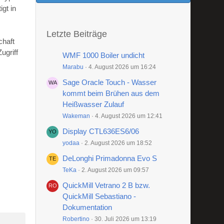
gt in
Letzte Beiträge
chaft
ugriff
WMF 1000 Boiler undicht
Marabu
4. August 2026 um 16:24
Sage Oracle Touch - Wasser
kommt beim Brühen aus dem
Heißwasser Zulauf
Wakeman
4. August 2026 um 12:41
Display CTL636ES6/06
yodaa
2. August 2026 um 18:52
DeLonghi Primadonna Evo S
TeKa
2. August 2026 um 09:57
QuickMill Vetrano 2 B bzw.
QuickMill Sebastiano -
Dokumentation
Robertino
30. Juli 2026 um 13:19