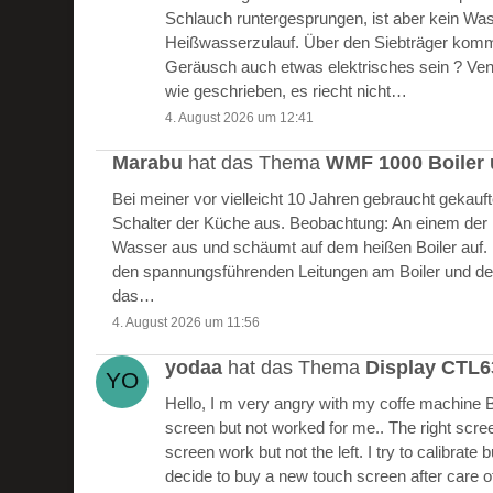
Schlauch runtergesprungen, ist aber kein W
Heißwasserzulauf. Über den Siebträger kommt
Geräusch auch etwas elektrisches sein ? Vent
wie geschrieben, es riecht nicht…
4. August 2026 um 12:41
Marabu
hat das Thema
WMF 1000 Boiler 
Bei meiner vor vielleicht 10 Jahren gebraucht gekau
Schalter der Küche aus. Beobachtung: An einem der Bo
Wasser aus und schäumt auf dem heißen Boiler auf.
den spannungsführenden Leitungen am Boiler und de
das…
4. August 2026 um 11:56
yodaa
hat das Thema
Display CTL
Hello, I m very angry with my coffe machine 
screen but not worked for me.. The right scre
screen work but not the left. I try to calibrate 
decide to buy a new touch screen after care of