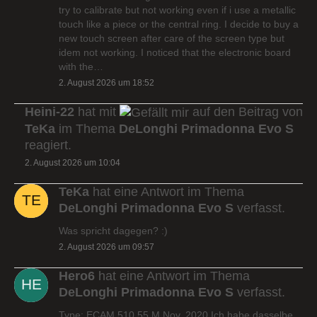
try to calibrate but not working even if i use a metallic
touch like a piece or the central ring. I decide to buy a
new touch screen after care of the screen type but
idem not working. I noticed that the electronic board
with the…
2. August 2026 um 18:52
Heini-22
hat mit
auf den Beitrag von
TeKa
im Thema
DeLonghi Primadonna Evo S
reagiert.
2. August 2026 um 10:04
TeKa
hat eine Antwort im Thema
DeLonghi Primadonna Evo S
verfasst.
Was spricht dagegen? :)
2. August 2026 um 09:57
Hero6
hat eine Antwort im Thema
DeLonghi Primadonna Evo S
verfasst.
Type: ECAM 510.55.M Nov. 2020 Ich habe dasselbe