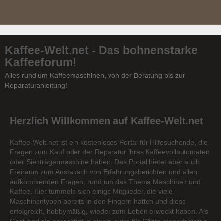
Kaffee-Welt.net - Das bohnenstarke
Kaffeeforum!
Alles rund um Kaffeemaschinen, von der Beratung bis zur
Reparaturanleitung!
Herzlich Willkommen auf Kaffee-Welt.net
Kaffee-Welt.net ist ein kostenloses Portal für Hilfesuchende, die
Fragen zum Kauf oder der Reparatur ihres Kaffeevollautomaten
oder Siebträgermaschine haben. Das Portal bietet aber auch
Freiraum zum Austausch von Erfahrungsberichten und allen
aufkommenden Fragen, rund um das Thema Maschinen und
Kaffee. Hier tummeln sich einige Mitglieder, die viele
Maschinentypen bereits in den Fingern hatten und diese
erfolgreich, hobbymäßig, wieder zum Leben erweckt haben. Als