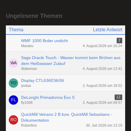
Ungelesene Themen
Thema
Letzte Antwort
WMF 1000 Boiler undicht
2
Marabu
4. August 2026 um 16:24
Sage Oracle Touch - Wasser kommt beim Brühen aus
dem Heißwasser Zulauf
Wakeman
4. August 2026 um 12:41
Display CTL636ES6/06
yodaa
2. August 2026 um 18:52
DeLonghi Primadonna Evo S
12
fly1006
2. August 2026 um 09:57
QuickMill Vetrano 2 B bzw. QuickMill Sebastiano -
Dokumentation
Robertino
30. Juli 2026 um 13:19