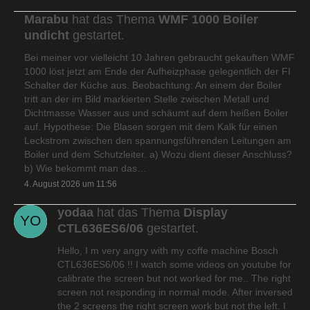
Marabu
hat das Thema
WMF 1000 Boiler
undicht
gestartet.
Bei meiner vor vielleicht 10 Jahren gebraucht gekauften WMF
1000 löst jetzt am Ende der Aufheizphase gelegentlich der FI
Schalter der Küche aus. Beobachtung: An einem der Boiler
tritt an der im Bild markierten Stelle zwischen Metall und
Dichtmasse Wasser aus und schäumt auf dem heißen Boiler
auf. Hypothese: Die Blasen sorgen mit dem Kalk für einen
Leckstrom zwischen den spannungsführenden Leitungen am
Boiler und dem Schutzleiter. a) Wozu dient dieser Anschluss?
b) Wie bekommt man das…
4. August 2026 um 11:56
yodaa
hat das Thema
Display
CTL636ES6/06
gestartet.
Hello, I m very angry with my coffe machine Bosch
CTL636ES6/06 !! I watch some videos on youtube for
calibrate the screen but not worked for me.. The right
screen not responding in normal mode. After inversed
the 2 screens the right screen work but not the left. I