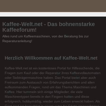
Kaffee-Welt.net - Das bohnenstarke
Kaffeeforum!
Alles rund um Kaffeemaschinen, von der Beratung bis zur
Reparaturanleitung!
Herzlich Willkommen auf Kaffee-Welt.net
Kaffee-Welt.net ist ein kostenloses Portal für Hilfesuchende, die
Fragen zum Kauf oder der Reparatur ihres Kaffeevollautomaten
oder Siebträgermaschine haben. Das Portal bietet aber auch
Freiraum zum Austausch von Erfahrungsberichten und allen
aufkommenden Fragen, rund um das Thema Maschinen und
Kaffee. Hier tummeln sich einige Mitglieder, die viele
Maschinentypen bereits in den Fingern hatten und diese
erfolgreich, hobbymäßig, wieder zum Leben erweckt haben. Als