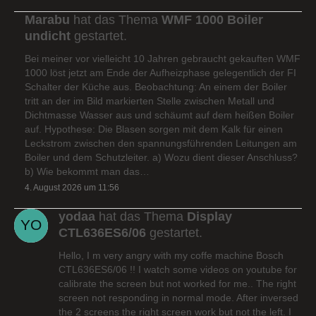
Marabu
hat das Thema
WMF 1000 Boiler
undicht
gestartet.
Bei meiner vor vielleicht 10 Jahren gebraucht gekauften WMF
1000 löst jetzt am Ende der Aufheizphase gelegentlich der FI
Schalter der Küche aus. Beobachtung: An einem der Boiler
tritt an der im Bild markierten Stelle zwischen Metall und
Dichtmasse Wasser aus und schäumt auf dem heißen Boiler
auf. Hypothese: Die Blasen sorgen mit dem Kalk für einen
Leckstrom zwischen den spannungsführenden Leitungen am
Boiler und dem Schutzleiter. a) Wozu dient dieser Anschluss?
b) Wie bekommt man das…
4. August 2026 um 11:56
yodaa
hat das Thema
Display
CTL636ES6/06
gestartet.
Hello, I m very angry with my coffe machine Bosch
CTL636ES6/06 !! I watch some videos on youtube for
calibrate the screen but not worked for me.. The right
screen not responding in normal mode. After inversed
the 2 screens the right screen work but not the left. I