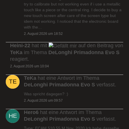
try to calibrate but not working even if i use a metallic
touch like a piece or the central ring. I decide to buy a
new touch screen after care of the screen type but
idem not working. I noticed that the electronic board
with the…
2. August 2026 um 18:52
Heini-22
hat mit
auf den Beitrag von
TeKa
im Thema
DeLonghi Primadonna Evo S
reagiert.
2. August 2026 um 10:04
TeKa
hat eine Antwort im Thema
DeLonghi Primadonna Evo S
verfasst.
Was spricht dagegen? :)
2. August 2026 um 09:57
Hero6
hat eine Antwort im Thema
DeLonghi Primadonna Evo S
verfasst.
Type: ECAM 510.55.M Nov. 2020 Ich habe dasselbe