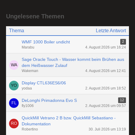
Ungelesene Themen
Thema
Letzte Antwort
WMF 1000 Boiler undicht
2
Marabu
4. August 2026 um 16:24
Sage Oracle Touch - Wasser kommt beim Brühen aus
dem Heißwasser Zulauf
Wakeman
4. August 2026 um 12:41
Display CTL636ES6/06
yodaa
2. August 2026 um 18:52
DeLonghi Primadonna Evo S
12
fly1006
2. August 2026 um 09:57
QuickMill Vetrano 2 B bzw. QuickMill Sebastiano -
Dokumentation
Robertino
30. Juli 2026 um 13:19