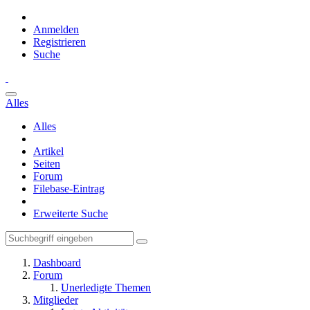
Anmelden
Registrieren
Suche
Alles
Alles
Artikel
Seiten
Forum
Filebase-Eintrag
Erweiterte Suche
Dashboard
Forum
Unerledigte Themen
Mitglieder