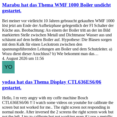
Marabu
hat das Thema
WMF 1000 Boiler undicht
gestartet.
Bei meiner vor vielleicht 10 Jahren gebraucht gekauften WMF 1000
löst jetzt am Ende der Aufheizphase gelegentlich der FI Schalter der
Küche aus. Beobachtung: An einem der Boiler tritt an der im Bild
markierten Stelle zwischen Metall und Dichtmasse Wasser aus und
schäumt auf dem heißen Boiler auf. Hypothese: Die Blasen sorgen
mit dem Kalk für einen Leckstrom zwischen den
spannungsführenden Leitungen am Boiler und dem Schutzleiter. a)
Wozu dient dieser Anschluss? b) Wie bekommt man das…
4. August 2026 um 11:56
yodaa
hat das Thema
Display CTL636ES6/06
gestartet.
Hello, I m very angry with my coffe machine Bosch
CTL636ES6/06 !! I watch some videos on youtube for calibrate the
screen but not worked for me.. The right screen not responding in
normal mode. After inversed the 2 screens the right screen work but
not the left. I try to calibrate but not working even if i use a metallic