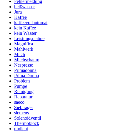
Fehlermeldung
heißwasser
Jura
Kaffee
kaffeevollautomat
kein Kaffee
kein Wasser
Leistungsplatine
Magnifica
Mahlwerk
Milch
Milchschaum
Nespresso
Primadonna
Prima Donna
Problem
Pumpe
Reinigung
Reparatur
saeco
Siebträger
siemens
Solenoidventil
Thermoblock
undicht