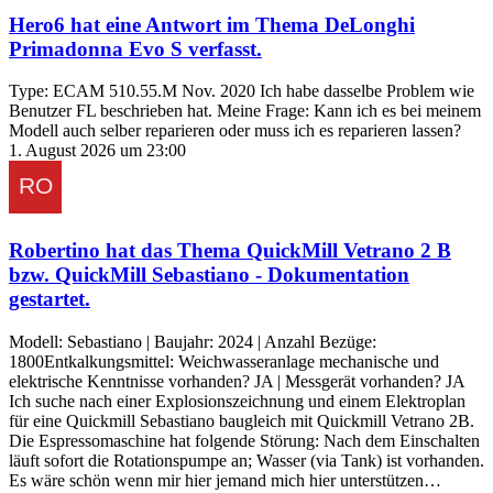
Hero6
hat eine Antwort im Thema
DeLonghi
Primadonna Evo S
verfasst.
Type: ECAM 510.55.M Nov. 2020 Ich habe dasselbe Problem wie
Benutzer FL beschrieben hat. Meine Frage: Kann ich es bei meinem
Modell auch selber reparieren oder muss ich es reparieren lassen?
1. August 2026 um 23:00
Robertino
hat das Thema
QuickMill Vetrano 2 B
bzw. QuickMill Sebastiano - Dokumentation
gestartet.
Modell: Sebastiano | Baujahr: 2024 | Anzahl Bezüge:
1800Entkalkungsmittel: Weichwasseranlage mechanische und
elektrische Kenntnisse vorhanden? JA | Messgerät vorhanden? JA
Ich suche nach einer Explosionszeichnung und einem Elektroplan
für eine Quickmill Sebastiano baugleich mit Quickmill Vetrano 2B.
Die Espressomaschine hat folgende Störung: Nach dem Einschalten
läuft sofort die Rotationspumpe an; Wasser (via Tank) ist vorhanden.
Es wäre schön wenn mir hier jemand mich hier unterstützen…