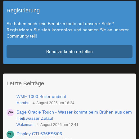
Registrierung
Sie haben noch kein Benutzerkonto auf unserer Seite?
Registrieren Sie sich kostenlos
und nehmen Sie an unserer
Community teil!
Benutzerkonto erstellen
Letzte Beiträge
WMF 1000 Boiler undicht
Marabu
4. August 2026 um 16:24
Sage Oracle Touch - Wasser kommt beim Brühen aus dem
Heißwasser Zulauf
Wakeman
4. August 2026 um 12:41
Display CTL636ES6/06