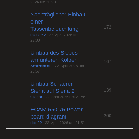
2026 um 20:28
Nachträglicher Einbau
einer
172
Tassenbeleuchtung
michael2
-
22. April 2026 um
22:00
Umbau des Siebes
am unteren Kolben
167
Schlenkman
-
22. April 2026 um
21:57
Umbau Schaerer
139
Siena auf Siena 2
Gregor
-
22. April 2026 um 21:56
ECAM 550.75 Power
200
board diagram
clod22
-
22. April 2026 um 21:51