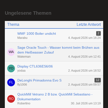
Ungelesene Themen
Thema
Letzte Antwort
WMF 1000 Boiler undicht
2
Marabu
4. August 2026 um 16:24
Sage Oracle Touch - Wasser kommt beim Brühen aus
dem Heißwasser Zulauf
Wakeman
4. August 2026 um 12:41
Display CTL636ES6/06
yodaa
2. August 2026 um 18:52
DeLonghi Primadonna Evo S
12
fly1006
2. August 2026 um 09:57
QuickMill Vetrano 2 B bzw. QuickMill Sebastiano -
Dokumentation
Robertino
30. Juli 2026 um 13:19