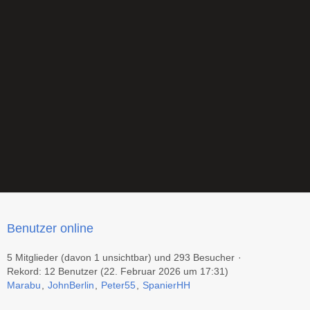
Benutzer online
5 Mitglieder (davon 1 unsichtbar) und 293 Besucher
Rekord: 12 Benutzer (
22. Februar 2026 um 17:31
)
Marabu
JohnBerlin
Peter55
SpanierHH