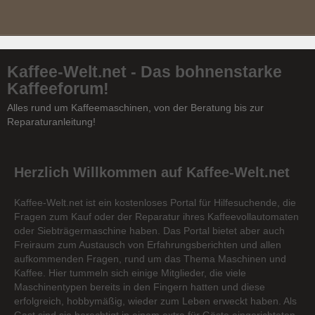
Kaffee-Welt.net - Das bohnenstarke
Kaffeeforum!
Alles rund um Kaffeemaschinen, von der Beratung bis zur
Reparaturanleitung!
Herzlich Willkommen auf Kaffee-Welt.net
Kaffee-Welt.net ist ein kostenloses Portal für Hilfesuchende, die
Fragen zum Kauf oder der Reparatur ihres Kaffeevollautomaten
oder Siebträgermaschine haben. Das Portal bietet aber auch
Freiraum zum Austausch von Erfahrungsberichten und allen
aufkommenden Fragen, rund um das Thema Maschinen und
Kaffee. Hier tummeln sich einige Mitglieder, die viele
Maschinentypen bereits in den Fingern hatten und diese
erfolgreich, hobbymäßig, wieder zum Leben erweckt haben. Als