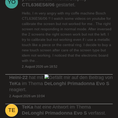
CTL636ES6/06
gestartet.
Hello, I m very angry with my coffe machine Bosch
CTL636ES6/06 !! I watch some videos on youtube for
calibrate the screen but not worked for me.. The right
screen not responding in normal mode. After inversed
the 2 screens the right screen work but not the left. I
try to calibrate but not working even if i use a metallic
touch like a piece or the central ring. I decide to buy a
new touch screen after care of the screen type but
idem not working. I noticed that the electronic board
with the…
2. August 2026 um 18:52
Heini-22
hat mit
auf den Beitrag von
TeKa
im Thema
DeLonghi Primadonna Evo S
reagiert.
2. August 2026 um 10:04
TeKa
hat eine Antwort im Thema
DeLonghi Primadonna Evo S
verfasst.