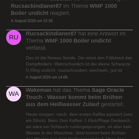
Rucsackindianer87
im Thema
WMF 1000
Boiler undicht
reagiert.
4. August 2026 um 15:38
Rucsackindianer87
hat eine Antwort im
Thema
WMF 1000 Boiler undicht
verfasst.
Das ist die Niveau-Sonde. Die misst den Füllstand des
Dampfboilers. Wahrscheinlich ist der kleine Schwarze
O-Ring undicht. rausschrauben, wechseln, gut ist
4. August 2026 um 14:06
Wakeman
hat das Thema
Sage Oracle
Touch - Wasser kommt beim Brühen
aus dem Heißwasser Zulauf
gestartet.
Heute morgen -nach- dem ersten Kaffee passiert (was
ein Glück): Beim 2ten Kaffee: 1 Klick/Plopp Geräusch,
als wäre ein Schlauch runtergesprungen, ist aber kein
Wasser in der Maschine. Jetzt kommt beim Brühen
das Wasser aus dem Heißwasserzulauf. Über den