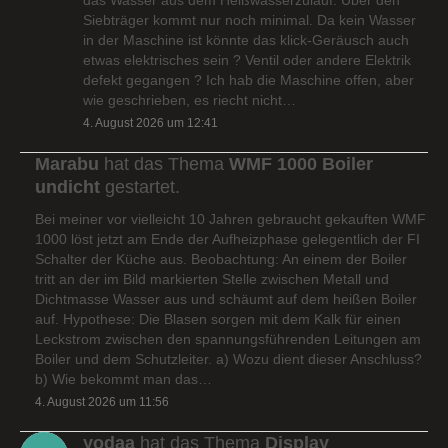
Siebträger kommt nur noch minimal. Da kein Wasser
in der Maschine ist könnte das klick-Geräusch auch
etwas elektrisches sein ? Ventil oder andere Elektrik
defekt gegangen ? Ich hab die Maschine offen, aber
wie geschrieben, es riecht nicht…
4. August 2026 um 12:41
Marabu
hat das Thema
WMF 1000 Boiler
undicht
gestartet.
Bei meiner vor vielleicht 10 Jahren gebraucht gekauften WMF
1000 löst jetzt am Ende der Aufheizphase gelegentlich der FI
Schalter der Küche aus. Beobachtung: An einem der Boiler
tritt an der im Bild markierten Stelle zwischen Metall und
Dichtmasse Wasser aus und schäumt auf dem heißen Boiler
auf. Hypothese: Die Blasen sorgen mit dem Kalk für einen
Leckstrom zwischen den spannungsführenden Leitungen am
Boiler und dem Schutzleiter. a) Wozu dient dieser Anschluss?
b) Wie bekommt man das…
4. August 2026 um 11:56
yodaa
hat das Thema
Display