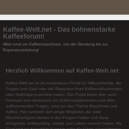
Kaffee-Welt.net - Das bohnenstarke
Kaffeeforum!
Alles rund um Kaffeemaschinen, von der Beratung bis zur
Reparaturanleitung!
Herzlich Willkommen auf Kaffee-Welt.net
Kaffee-Welt.net ist ein kostenloses Portal für Hilfesuchende, die
Fragen zum Kauf oder der Reparatur ihres Kaffeevollautomaten
oder Siebträgermaschine haben. Das Portal bietet aber auch
Freiraum zum Austausch von Erfahrungsberichten und allen
aufkommenden Fragen, rund um das Thema Maschinen und
Kaffee. Hier tummeln sich einige Mitglieder, die viele
Maschinentypen bereits in den Fingern hatten und diese
erfolgreich, hobbymäßig, wieder zum Leben erweckt haben. Als