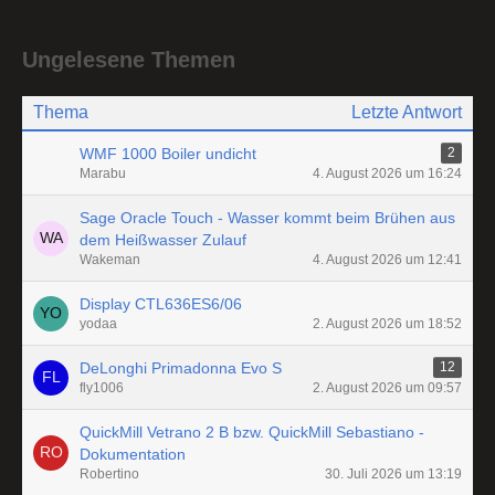
Ungelesene Themen
Thema
Letzte Antwort
WMF 1000 Boiler undicht
2
Marabu
4. August 2026 um 16:24
Sage Oracle Touch - Wasser kommt beim Brühen aus
dem Heißwasser Zulauf
Wakeman
4. August 2026 um 12:41
Display CTL636ES6/06
yodaa
2. August 2026 um 18:52
DeLonghi Primadonna Evo S
12
fly1006
2. August 2026 um 09:57
QuickMill Vetrano 2 B bzw. QuickMill Sebastiano -
Dokumentation
Robertino
30. Juli 2026 um 13:19