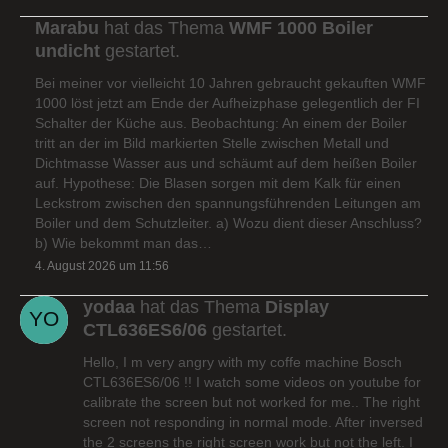
Marabu
hat das Thema
WMF 1000 Boiler
undicht
gestartet.
Bei meiner vor vielleicht 10 Jahren gebraucht gekauften WMF
1000 löst jetzt am Ende der Aufheizphase gelegentlich der FI
Schalter der Küche aus. Beobachtung: An einem der Boiler
tritt an der im Bild markierten Stelle zwischen Metall und
Dichtmasse Wasser aus und schäumt auf dem heißen Boiler
auf. Hypothese: Die Blasen sorgen mit dem Kalk für einen
Leckstrom zwischen den spannungsführenden Leitungen am
Boiler und dem Schutzleiter. a) Wozu dient dieser Anschluss?
b) Wie bekommt man das…
4. August 2026 um 11:56
yodaa
hat das Thema
Display
CTL636ES6/06
gestartet.
Hello, I m very angry with my coffe machine Bosch
CTL636ES6/06 !! I watch some videos on youtube for
calibrate the screen but not worked for me.. The right
screen not responding in normal mode. After inversed
the 2 screens the right screen work but not the left. I