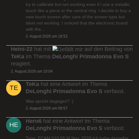
try to calibrate but not working even if i use a metallic
touch like a piece or the central ring. I decide to buy a
new touch screen after care of the screen type but
idem not working. I noticed that the electronic board
with the…
2. August 2026 um 18:52
Heini-22
hat mit
auf den Beitrag von
TeKa
im Thema
DeLonghi Primadonna Evo S
reagiert.
2. August 2026 um 10:04
TeKa
hat eine Antwort im Thema
DeLonghi Primadonna Evo S
verfasst.
Was spricht dagegen? :)
2. August 2026 um 09:57
Hero6
hat eine Antwort im Thema
DeLonghi Primadonna Evo S
verfasst.
Type: ECAM 510.55.M Nov. 2020 Ich habe dasselbe