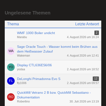
Ungelesene Themen
Thema
Letzte Antwort
WMF 1000 Boiler undicht
2
Marabu
4. August 2026 um 16:24
Sage Oracle Touch - Wasser kommt beim Brühen aus
dem Heißwasser Zulauf
Wakeman
4. August 2026 um 12:41
Display CTL636ES6/06
yodaa
2. August 2026 um 18:52
DeLonghi Primadonna Evo S
12
fly1006
2. August 2026 um 09:57
QuickMill Vetrano 2 B bzw. QuickMill Sebastiano -
Dokumentation
Robertino
30. Juli 2026 um 13:19