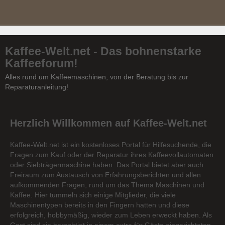
Kaffee-Welt.net - Das bohnenstarke
Kaffeeforum!
Alles rund um Kaffeemaschinen, von der Beratung bis zur
Reparaturanleitung!
Herzlich Willkommen auf Kaffee-Welt.net
Kaffee-Welt.net ist ein kostenloses Portal für Hilfesuchende, die
Fragen zum Kauf oder der Reparatur ihres Kaffeevollautomaten
oder Siebträgermaschine haben. Das Portal bietet aber auch
Freiraum zum Austausch von Erfahrungsberichten und allen
aufkommenden Fragen, rund um das Thema Maschinen und
Kaffee. Hier tummeln sich einige Mitglieder, die viele
Maschinentypen bereits in den Fingern hatten und diese
erfolgreich, hobbymäßig, wieder zum Leben erweckt haben. Als