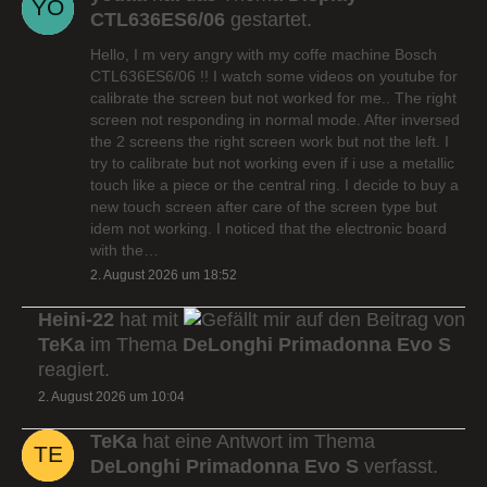
CTL636ES6/06
gestartet.
Hello, I m very angry with my coffe machine Bosch
CTL636ES6/06 !! I watch some videos on youtube for
calibrate the screen but not worked for me.. The right
screen not responding in normal mode. After inversed
the 2 screens the right screen work but not the left. I
try to calibrate but not working even if i use a metallic
touch like a piece or the central ring. I decide to buy a
new touch screen after care of the screen type but
idem not working. I noticed that the electronic board
with the…
2. August 2026 um 18:52
Heini-22
hat mit
auf den Beitrag von
TeKa
im Thema
DeLonghi Primadonna Evo S
reagiert.
2. August 2026 um 10:04
TeKa
hat eine Antwort im Thema
DeLonghi Primadonna Evo S
verfasst.