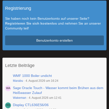
Registrierung
Sie haben noch kein Benutzerkonto auf unserer Seite?
Registrieren Sie sich kostenlos
und nehmen Sie an unserer
Community teil!
Benutzerkonto erstellen
Letzte Beiträge
WMF 1000 Boiler undicht
Marabu
4. August 2026 um 16:24
Sage Oracle Touch - Wasser kommt beim Brühen aus dem
Heißwasser Zulauf
Wakeman
4. August 2026 um 12:41
Display CTL636ES6/06