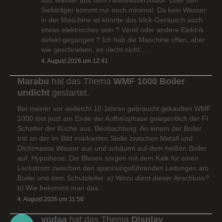
Siebträger kommt nur noch minimal. Da kein Wasser
in der Maschine ist könnte das klick-Geräusch auch
etwas elektrisches sein ? Ventil oder andere Elektrik
defekt gegangen ? Ich hab die Maschine offen, aber
wie geschrieben, es riecht nicht…
4. August 2026 um 12:41
Marabu
hat das Thema
WMF 1000 Boiler
undicht
gestartet.
Bei meiner vor vielleicht 10 Jahren gebraucht gekauften WMF
1000 löst jetzt am Ende der Aufheizphase gelegentlich der FI
Schalter der Küche aus. Beobachtung: An einem der Boiler
tritt an der im Bild markierten Stelle zwischen Metall und
Dichtmasse Wasser aus und schäumt auf dem heißen Boiler
auf. Hypothese: Die Blasen sorgen mit dem Kalk für einen
Leckstrom zwischen den spannungsführenden Leitungen am
Boiler und dem Schutzleiter. a) Wozu dient dieser Anschluss?
b) Wie bekommt man das…
4. August 2026 um 11:56
yodaa
hat das Thema
Display