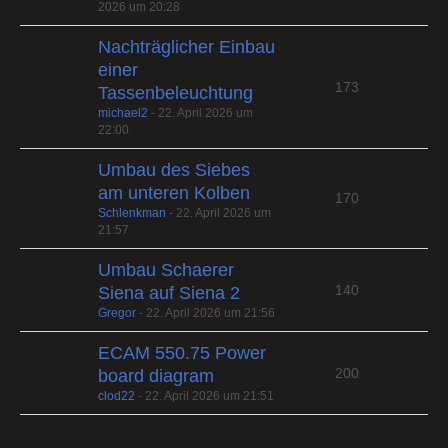
2026 um 20:28
Nachträglicher Einbau
einer
173
Tassenbeleuchtung
michael2
-
22. April 2026 um
22:00
Umbau des Siebes
am unteren Kolben
170
Schlenkman
-
22. April 2026 um
21:57
Umbau Schaerer
140
Siena auf Siena 2
Gregor
-
22. April 2026 um 21:56
ECAM 550.75 Power
200
board diagram
clod22
-
22. April 2026 um 21:51