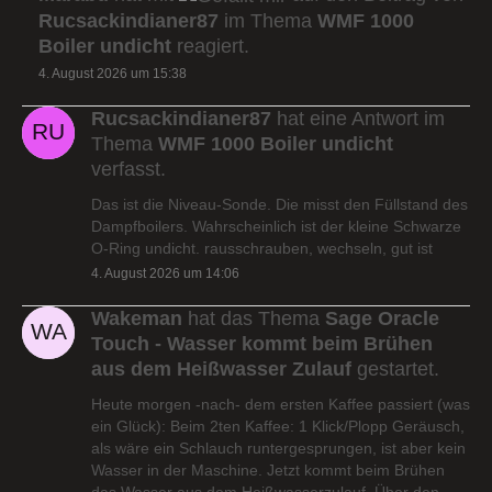
Rucsackindianer87
im Thema
WMF 1000
Boiler undicht
reagiert.
4. August 2026 um 15:38
Rucsackindianer87
hat eine Antwort im
Thema
WMF 1000 Boiler undicht
verfasst.
Das ist die Niveau-Sonde. Die misst den Füllstand des
Dampfboilers. Wahrscheinlich ist der kleine Schwarze
O-Ring undicht. rausschrauben, wechseln, gut ist
4. August 2026 um 14:06
Wakeman
hat das Thema
Sage Oracle
Touch - Wasser kommt beim Brühen
aus dem Heißwasser Zulauf
gestartet.
Heute morgen -nach- dem ersten Kaffee passiert (was
ein Glück): Beim 2ten Kaffee: 1 Klick/Plopp Geräusch,
als wäre ein Schlauch runtergesprungen, ist aber kein
Wasser in der Maschine. Jetzt kommt beim Brühen
das Wasser aus dem Heißwasserzulauf. Über den