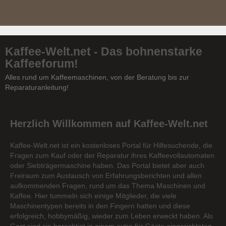
Kaffee-Welt.net - Das bohnenstarke
Kaffeeforum!
Alles rund um Kaffeemaschinen, von der Beratung bis zur
Reparaturanleitung!
Herzlich Willkommen auf Kaffee-Welt.net
Kaffee-Welt.net ist ein kostenloses Portal für Hilfesuchende, die
Fragen zum Kauf oder der Reparatur ihres Kaffeevollautomaten
oder Siebträgermaschine haben. Das Portal bietet aber auch
Freiraum zum Austausch von Erfahrungsberichten und allen
aufkommenden Fragen, rund um das Thema Maschinen und
Kaffee. Hier tummeln sich einige Mitglieder, die viele
Maschinentypen bereits in den Fingern hatten und diese
erfolgreich, hobbymäßig, wieder zum Leben erweckt haben. Als