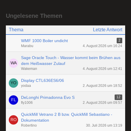
Ungelesene Themen
Thema
Letzte Antwort
WMF 1000 Boiler undicht
2
Marabu
4. August 2026 um 16:24
Sage Oracle Touch - Wasser kommt beim Brühen aus
dem Heißwasser Zulauf
Wakeman
4. August 2026 um 12:41
Display CTL636ES6/06
yodaa
2. August 2026 um 18:52
DeLonghi Primadonna Evo S
12
fly1006
2. August 2026 um 09:57
QuickMill Vetrano 2 B bzw. QuickMill Sebastiano -
Dokumentation
Robertino
30. Juli 2026 um 13:19