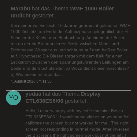
Marabu
hat das Thema
WMF 1000 Boiler
undicht
gestartet.
Bei meiner vor vielleicht 10 Jahren gebraucht gekauften WMF
1000 löst jetzt am Ende der Aufheizphase gelegentlich der FI
Schalter der Küche aus. Beobachtung: An einem der Boiler
tritt an der im Bild markierten Stelle zwischen Metall und
Dichtmasse Wasser aus und schäumt auf dem heißen Boiler
auf. Hypothese: Die Blasen sorgen mit dem Kalk für einen
Leckstrom zwischen den spannungsführenden Leitungen am
Boiler und dem Schutzleiter. a) Wozu dient dieser Anschluss?
b) Wie bekommt man das…
4. August 2026 um 11:56
yodaa
hat das Thema
Display
CTL636ES6/06
gestartet.
Hello, I m very angry with my coffe machine Bosch
CTL636ES6/06 !! I watch some videos on youtube for
calibrate the screen but not worked for me.. The right
screen not responding in normal mode. After inversed
the 2 screens the right screen work but not the left. I