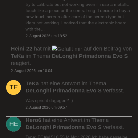
try to calibrate but not working even if i use a metallic
touch like a piece or the central ring. I decide to buy a
new touch screen after care of the screen type but
idem not working. I noticed that the electronic board
with the…
2. August 2026 um 18:52
Heini-22
hat mit
auf den Beitrag von
TeKa
im Thema
DeLonghi Primadonna Evo S
reagiert.
2. August 2026 um 10:04
TeKa
hat eine Antwort im Thema
DeLonghi Primadonna Evo S
verfasst.
Was spricht dagegen? :)
2. August 2026 um 09:57
Hero6
hat eine Antwort im Thema
DeLonghi Primadonna Evo S
verfasst.
Type: ECAM 510.55.M Nov. 2020 Ich habe dasselbe