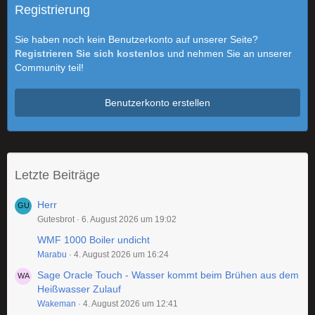
Registrierung
Sie haben noch kein Benutzerkonto auf unserer Seite?
Registrieren Sie sich kostenlos
und nehmen Sie an unserer
Community teil!
Benutzerkonto erstellen
Letzte Beiträge
Herr
Gutesbrot
6. August 2026 um 19:02
WMF 1000 Boiler undicht
Marabu
4. August 2026 um 16:24
Sage Oracle Touch - Wasser kommt beim Brühen aus dem
Heißwasser Zulauf
Wakeman
4. August 2026 um 12:41