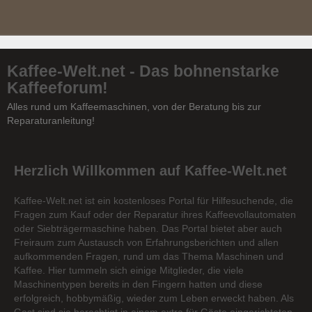
Kaffee-Welt.net - Das bohnenstarke
Kaffeeforum!
Alles rund um Kaffeemaschinen, von der Beratung bis zur
Reparaturanleitung!
Herzlich Willkommen auf Kaffee-Welt.net
Kaffee-Welt.net ist ein kostenloses Portal für Hilfesuchende, die
Fragen zum Kauf oder der Reparatur ihres Kaffeevollautomaten
oder Siebträgermaschine haben. Das Portal bietet aber auch
Freiraum zum Austausch von Erfahrungsberichten und allen
aufkommenden Fragen, rund um das Thema Maschinen und
Kaffee. Hier tummeln sich einige Mitglieder, die viele
Maschinentypen bereits in den Fingern hatten und diese
erfolgreich, hobbymäßig, wieder zum Leben erweckt haben. Als