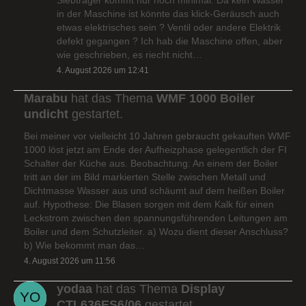
in der Maschine ist könnte das klick-Geräusch auch
etwas elektrisches sein ? Ventil oder andere Elektrik
defekt gegangen ? Ich hab die Maschine offen, aber
wie geschrieben, es riecht nicht…
4. August 2026 um 12:41
Marabu
hat das Thema
WMF 1000 Boiler
undicht
gestartet.
Bei meiner vor vielleicht 10 Jahren gebraucht gekauften WMF
1000 löst jetzt am Ende der Aufheizphase gelegentlich der FI
Schalter der Küche aus. Beobachtung: An einem der Boiler
tritt an der im Bild markierten Stelle zwischen Metall und
Dichtmasse Wasser aus und schäumt auf dem heißen Boiler
auf. Hypothese: Die Blasen sorgen mit dem Kalk für einen
Leckstrom zwischen den spannungsführenden Leitungen am
Boiler und dem Schutzleiter. a) Wozu dient dieser Anschluss?
b) Wie bekommt man das…
4. August 2026 um 11:56
yodaa
hat das Thema
Display
CTL636ES6/06
gestartet.