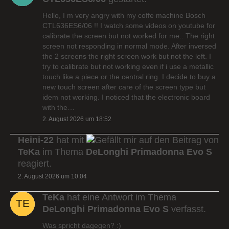
Hello, I m very angry with my coffe machine Bosch
CTL636ES6/06 !! I watch some videos on youtube for
calibrate the screen but not worked for me.. The right
screen not responding in normal mode. After inversed
the 2 screens the right screen work but not the left. I
try to calibrate but not working even if i use a metallic
touch like a piece or the central ring. I decide to buy a
new touch screen after care of the screen type but
idem not working. I noticed that the electronic board
with the…
2. August 2026 um 18:52
Heini-22
hat mit
auf den Beitrag von
TeKa
im Thema
DeLonghi Primadonna Evo S
reagiert.
2. August 2026 um 10:04
TeKa
hat eine Antwort im Thema
DeLonghi Primadonna Evo S
verfasst.
Was spricht dagegen? :)