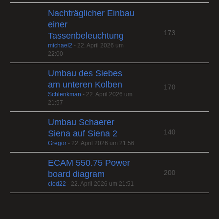
Nachträglicher Einbau
einer
173
Tassenbeleuchtung
michael2
-
22. April 2026 um
22:00
Umbau des Siebes
am unteren Kolben
170
Schlenkman
-
22. April 2026 um
21:57
Umbau Schaerer
140
Siena auf Siena 2
Gregor
-
22. April 2026 um 21:56
ECAM 550.75 Power
200
board diagram
clod22
-
22. April 2026 um 21:51