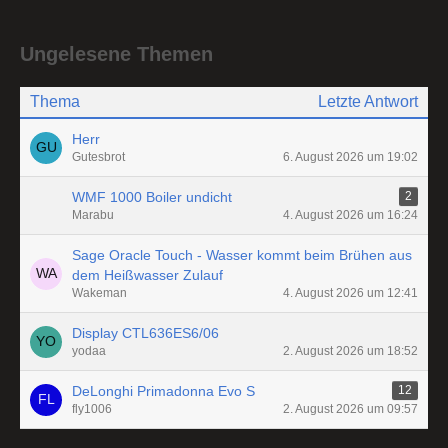
Ungelesene Themen
Thema
Letzte Antwort
Herr
Gutesbrot
6. August 2026 um 19:02
WMF 1000 Boiler undicht
2
Marabu
4. August 2026 um 16:24
Sage Oracle Touch - Wasser kommt beim Brühen aus
dem Heißwasser Zulauf
Wakeman
4. August 2026 um 12:41
Display CTL636ES6/06
yodaa
2. August 2026 um 18:52
DeLonghi Primadonna Evo S
12
fly1006
2. August 2026 um 09:57