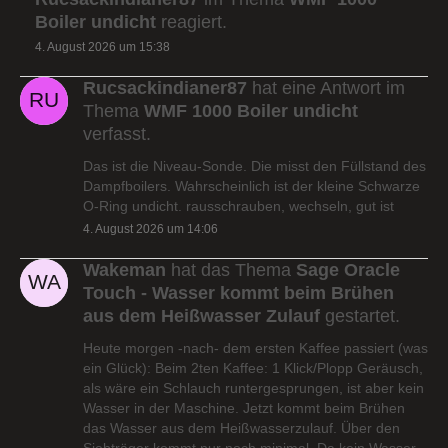
Boiler undicht
reagiert.
4. August 2026 um 15:38
Rucsackindianer87
hat eine Antwort im
Thema
WMF 1000 Boiler undicht
verfasst.
Das ist die Niveau-Sonde. Die misst den Füllstand des
Dampfboilers. Wahrscheinlich ist der kleine Schwarze
O-Ring undicht. rausschrauben, wechseln, gut ist
4. August 2026 um 14:06
Wakeman
hat das Thema
Sage Oracle
Touch - Wasser kommt beim Brühen
aus dem Heißwasser Zulauf
gestartet.
Heute morgen -nach- dem ersten Kaffee passiert (was
ein Glück): Beim 2ten Kaffee: 1 Klick/Plopp Geräusch,
als wäre ein Schlauch runtergesprungen, ist aber kein
Wasser in der Maschine. Jetzt kommt beim Brühen
das Wasser aus dem Heißwasserzulauf. Über den
Siebträger kommt nur noch minimal. Da kein Wasser