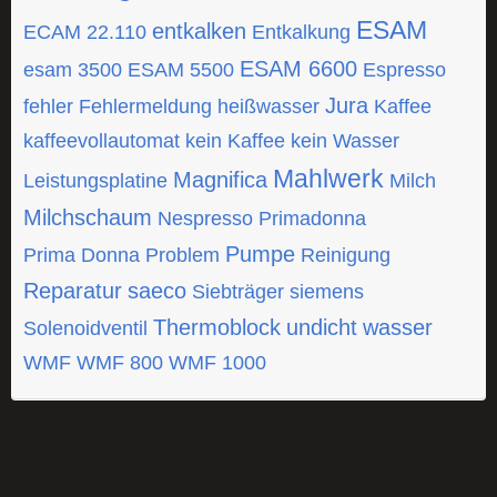
ESAM
entkalken
ECAM 22.110
Entkalkung
ESAM 6600
esam 3500
ESAM 5500
Espresso
Jura
fehler
Fehlermeldung
heißwasser
Kaffee
kaffeevollautomat
kein Kaffee
kein Wasser
Mahlwerk
Magnifica
Leistungsplatine
Milch
Milchschaum
Nespresso
Primadonna
Pumpe
Prima Donna
Problem
Reinigung
Reparatur
saeco
Siebträger
siemens
Thermoblock
undicht
wasser
Solenoidventil
WMF
WMF 800
WMF 1000