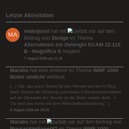
Letzte Aktivitäten
mabojessi
hat mit
auf den
Beitrag von
Sledge
im Thema
Alternativen zur Delonghi ECAM 22.110
B - Magnifica S
reagiert.
7. August 2026 um 11:16
Marabu
hat eine Antwort im Thema
WMF 1000
Boiler undicht
verfasst.
[…] Yup, das wars! Danke für den Hinweis auf den O-Ring.
Nach Tausch der Dichtung (und etwas 2-Komponentenkleber
auf die Oberseite der Sonde) ist der Boiler wieder dicht. ->
"So wird das nichts mit dem Wirtschaftsaufschwung." :)
4. August 2026 um 16:24
Marabu
hat mit
auf den Beitrag von
Rucsackindianer87
im Thema
WMF 1000