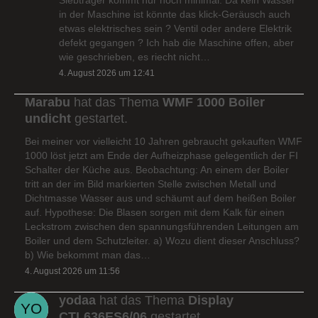
in der Maschine ist könnte das klick-Geräusch auch
etwas elektrisches sein ? Ventil oder andere Elektrik
defekt gegangen ? Ich hab die Maschine offen, aber
wie geschrieben, es riecht nicht…
4. August 2026 um 12:41
Marabu
hat das Thema
WMF 1000 Boiler
undicht
gestartet.
Bei meiner vor vielleicht 10 Jahren gebraucht gekauften WMF
1000 löst jetzt am Ende der Aufheizphase gelegentlich der FI
Schalter der Küche aus. Beobachtung: An einem der Boiler
tritt an der im Bild markierten Stelle zwischen Metall und
Dichtmasse Wasser aus und schäumt auf dem heißen Boiler
auf. Hypothese: Die Blasen sorgen mit dem Kalk für einen
Leckstrom zwischen den spannungsführenden Leitungen am
Boiler und dem Schutzleiter. a) Wozu dient dieser Anschluss?
b) Wie bekommt man das…
4. August 2026 um 11:56
yodaa
hat das Thema
Display
CTL636ES6/06
gestartet.