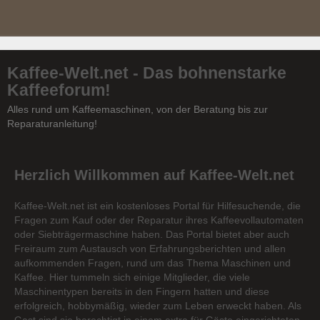
Kaffee-Welt.net - Das bohnenstarke
Kaffeeforum!
Alles rund um Kaffeemaschinen, von der Beratung bis zur
Reparaturanleitung!
Herzlich Willkommen auf Kaffee-Welt.net
Kaffee-Welt.net ist ein kostenloses Portal für Hilfesuchende, die
Fragen zum Kauf oder der Reparatur ihres Kaffeevollautomaten
oder Siebträgermaschine haben. Das Portal bietet aber auch
Freiraum zum Austausch von Erfahrungsberichten und allen
aufkommenden Fragen, rund um das Thema Maschinen und
Kaffee. Hier tummeln sich einige Mitglieder, die viele
Maschinentypen bereits in den Fingern hatten und diese
erfolgreich, hobbymäßig, wieder zum Leben erweckt haben. Als