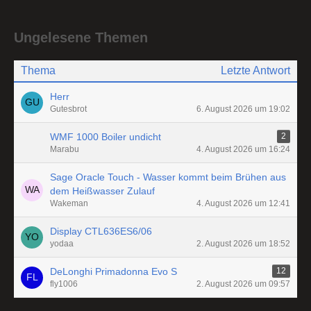
Ungelesene Themen
Thema
Letzte Antwort
Herr
Gutesbrot
6. August 2026 um 19:02
WMF 1000 Boiler undicht
2
Marabu
4. August 2026 um 16:24
Sage Oracle Touch - Wasser kommt beim Brühen aus
dem Heißwasser Zulauf
Wakeman
4. August 2026 um 12:41
Display CTL636ES6/06
yodaa
2. August 2026 um 18:52
DeLonghi Primadonna Evo S
12
fly1006
2. August 2026 um 09:57