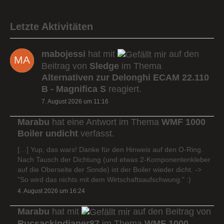
Letzte Aktivitäten
mabojessi
hat mit
auf den
Beitrag von
Sledge
im Thema
Alternativen zur Delonghi ECAM 22.110
B - Magnifica S
reagiert.
7. August 2026 um 11:16
Marabu
hat eine Antwort im Thema
WMF 1000
Boiler undicht
verfasst.
[…] Yup, das wars! Danke für den Hinweis auf den O-Ring.
Nach Tausch der Dichtung (und etwas 2-Komponentenkleber
auf die Oberseite der Sonde) ist der Boiler wieder dicht. ->
"So wird das nichts mit dem Wirtschaftsaufschwung." :)
4. August 2026 um 16:24
Marabu
hat mit
auf den Beitrag von
Rucsackindianer87
im Thema
WMF 1000