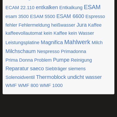
ESAM
entkalken
ECAM 22.110
Entkalkung
ESAM 6600
esam 3500
ESAM 5500
Espresso
Jura
fehler
Fehlermeldung
heißwasser
Kaffee
kaffeevollautomat
kein Kaffee
kein Wasser
Mahlwerk
Magnifica
Leistungsplatine
Milch
Milchschaum
Nespresso
Primadonna
Pumpe
Prima Donna
Problem
Reinigung
Reparatur
saeco
Siebträger
siemens
Thermoblock
undicht
wasser
Solenoidventil
WMF
WMF 800
WMF 1000