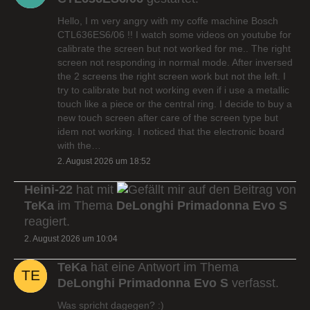
Hello, I m very angry with my coffe machine Bosch
CTL636ES6/06 !! I watch some videos on youtube for
calibrate the screen but not worked for me.. The right
screen not responding in normal mode. After inversed
the 2 screens the right screen work but not the left. I
try to calibrate but not working even if i use a metallic
touch like a piece or the central ring. I decide to buy a
new touch screen after care of the screen type but
idem not working. I noticed that the electronic board
with the…
2. August 2026 um 18:52
Heini-22
hat mit
auf den Beitrag von
TeKa
im Thema
DeLonghi Primadonna Evo S
reagiert.
2. August 2026 um 10:04
TeKa
hat eine Antwort im Thema
DeLonghi Primadonna Evo S
verfasst.
Was spricht dagegen? :)