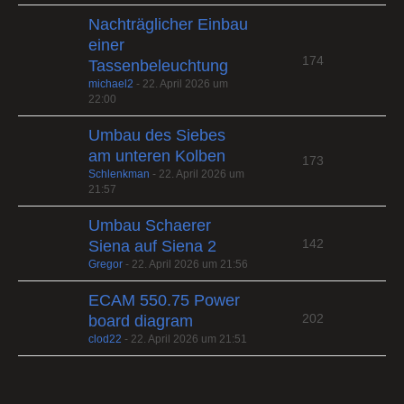
Nachträglicher Einbau
einer
174
Tassenbeleuchtung
michael2
-
22. April 2026 um
22:00
Umbau des Siebes
am unteren Kolben
173
Schlenkman
-
22. April 2026 um
21:57
Umbau Schaerer
142
Siena auf Siena 2
Gregor
-
22. April 2026 um 21:56
ECAM 550.75 Power
202
board diagram
clod22
-
22. April 2026 um 21:51