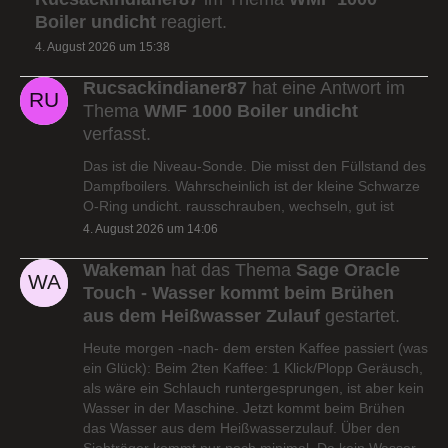
Boiler undicht
reagiert.
4. August 2026 um 15:38
Rucsackindianer87
hat eine Antwort im
Thema
WMF 1000 Boiler undicht
verfasst.
Das ist die Niveau-Sonde. Die misst den Füllstand des
Dampfboilers. Wahrscheinlich ist der kleine Schwarze
O-Ring undicht. rausschrauben, wechseln, gut ist
4. August 2026 um 14:06
Wakeman
hat das Thema
Sage Oracle
Touch - Wasser kommt beim Brühen
aus dem Heißwasser Zulauf
gestartet.
Heute morgen -nach- dem ersten Kaffee passiert (was
ein Glück): Beim 2ten Kaffee: 1 Klick/Plopp Geräusch,
als wäre ein Schlauch runtergesprungen, ist aber kein
Wasser in der Maschine. Jetzt kommt beim Brühen
das Wasser aus dem Heißwasserzulauf. Über den
Siebträger kommt nur noch minimal. Da kein Wasser