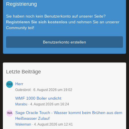
Registrierung
Sie haben noch kein Benutzerkonto auf unserer Seite?
Registrieren Sie sich kostenlos
und nehmen Sie an unserer
Community teil!
Benutzerkonto erstellen
Letzte Beiträge
Herr
Gutesbrot
6. August 2026 um 19:02
WMF 1000 Boiler undicht
Marabu
4. August 2026 um 16:24
Sage Oracle Touch - Wasser kommt beim Brühen aus dem
Heißwasser Zulauf
Wakeman
4. August 2026 um 12:41