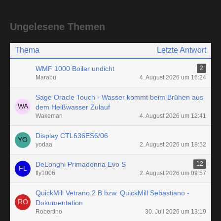
Ungelesene Themen
Thema
Letzte Antwort
WMF 1000 Boiler undicht
2
Marabu
4. August 2026 um 16:24
Sage Oracle Touch - Wasser kommt beim Brühen aus
dem Heißwasser Zulauf
Wakeman
4. August 2026 um 12:41
Display CTL636ES6/06
yodaa
2. August 2026 um 18:52
DeLonghi Primadonna Evo S
12
fly1006
2. August 2026 um 09:57
QuickMill Vetrano 2 B bzw. QuickMill Sebastiano -
Dokumentation
Robertino
30. Juli 2026 um 13:19