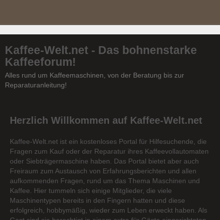
Kaffee-Welt.net - Das bohnenstarke
Kaffeeforum!
Alles rund um Kaffeemaschinen, von der Beratung bis zur
Reparaturanleitung!
Herzlich Willkommen auf Kaffee-Welt.net
Kaffee-Welt.net ist ein kostenloses Portal für Hilfesuchende, die
Fragen zum Kauf oder der Reparatur ihres Kaffeevollautomaten
oder Siebträgermaschine haben. Das Portal bietet aber auch
Freiraum zum Austausch von Erfahrungsberichten und allen
aufkommenden Fragen, rund um das Thema Maschinen und
Kaffee. Hier tummeln sich einige Mitglieder, die viele
Maschinentypen bereits in den Fingern hatten und diese
erfolgreich, hobbymäßig, wieder zum Leben erweckt haben. Als