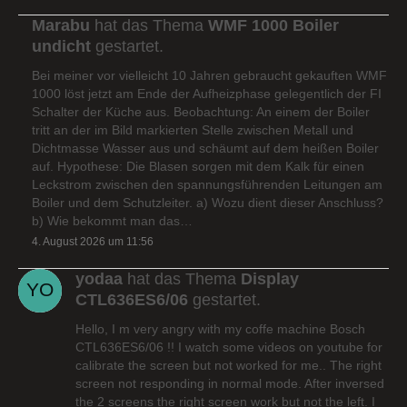
Marabu
hat das Thema
WMF 1000 Boiler
undicht
gestartet.
Bei meiner vor vielleicht 10 Jahren gebraucht gekauften WMF
1000 löst jetzt am Ende der Aufheizphase gelegentlich der FI
Schalter der Küche aus. Beobachtung: An einem der Boiler
tritt an der im Bild markierten Stelle zwischen Metall und
Dichtmasse Wasser aus und schäumt auf dem heißen Boiler
auf. Hypothese: Die Blasen sorgen mit dem Kalk für einen
Leckstrom zwischen den spannungsführenden Leitungen am
Boiler und dem Schutzleiter. a) Wozu dient dieser Anschluss?
b) Wie bekommt man das…
4. August 2026 um 11:56
yodaa
hat das Thema
Display
CTL636ES6/06
gestartet.
Hello, I m very angry with my coffe machine Bosch
CTL636ES6/06 !! I watch some videos on youtube for
calibrate the screen but not worked for me.. The right
screen not responding in normal mode. After inversed
the 2 screens the right screen work but not the left. I