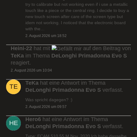
try to calibrate but not working even if i use a metallic
touch like a piece or the central ring. I decide to buy a
new touch screen after care of the screen type but
idem not working. I noticed that the electronic board
with the…
2. August 2026 um 18:52
Heini-22
hat mit
auf den Beitrag von
TeKa
im Thema
DeLonghi Primadonna Evo S
reagiert.
2. August 2026 um 10:04
TeKa
hat eine Antwort im Thema
DeLonghi Primadonna Evo S
verfasst.
Was spricht dagegen? :)
2. August 2026 um 09:57
Hero6
hat eine Antwort im Thema
DeLonghi Primadonna Evo S
verfasst.
Type: ECAM 510.55.M Nov. 2020 Ich habe dasselbe