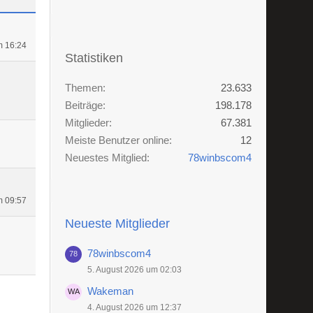
m 16:24
Statistiken
Themen
23.633
Beiträge
198.178
Mitglieder
67.381
Meiste Benutzer online
12
Neuestes Mitglied
78winbscom4
m 09:57
Neueste Mitglieder
78winbscom4
5. August 2026 um 02:03
Wakeman
4. August 2026 um 12:37