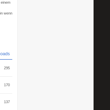
d einem
hön wenn
loads
295
170
137