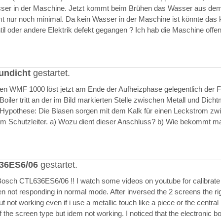
asser in der Maschine. Jetzt kommt beim Brühen das Wasser aus de
 nur noch minimal. Da kein Wasser in der Maschine ist könnte das k
il oder andere Elektrik defekt gegangen ? Ich hab die Maschine offen
undicht
gestartet.
ften WMF 1000 löst jetzt am Ende der Aufheizphase gelegentlich der F
iler tritt an der im Bild markierten Stelle zwischen Metall und Dich
 Hypothese: Die Blasen sorgen mit dem Kalk für einen Leckstrom zw
m Schutzleiter. a) Wozu dient dieser Anschluss? b) Wie bekommt m
636ES6/06
gestartet.
Bosch CTL636ES6/06 !! I watch some videos on youtube for calibrate
en not responding in normal mode. After inversed the 2 screens the ri
but not working even if i use a metallic touch like a piece or the central r
 the screen type but idem not working. I noticed that the electronic b