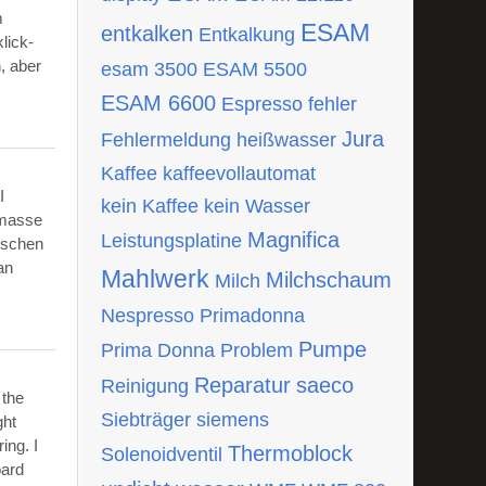
m
ESAM
entkalken
Entkalkung
lick-
, aber
esam 3500
ESAM 5500
ESAM 6600
Espresso
fehler
Jura
Fehlermeldung
heißwasser
Kaffee
kaffeevollautomat
I
kein Kaffee
kein Wasser
tmasse
Magnifica
Leistungsplatine
ischen
an
Mahlwerk
Milchschaum
Milch
Nespresso
Primadonna
Pumpe
Prima Donna
Problem
Reparatur
saeco
Reinigung
 the
Siebträger
siemens
ght
ing. I
Thermoblock
Solenoidventil
oard