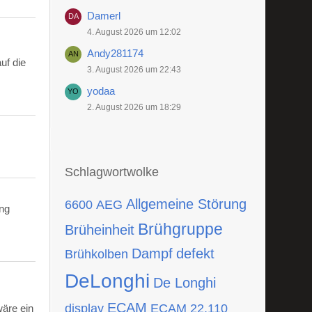
Damerl
4. August 2026 um 12:02
Andy281174
uf die
3. August 2026 um 22:43
yodaa
2. August 2026 um 18:29
Schlagwortwolke
Allgemeine Störung
6600
AEG
ing
Brühgruppe
Brüheinheit
Dampf
defekt
Brühkolben
DeLonghi
De Longhi
ECAM
display
ECAM 22.110
wäre ein