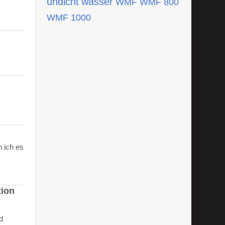
undicht
wasser
WMF
WMF 800
WMF 1000
 ich es
tion
d