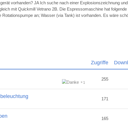
sgerät vorhanden? JA Ich suche nach einer Explosionszeichnung un
ugleich mit Quickmill Vetrano 2B. Die Espressomaschine hat folgende
die Rotationspumpe an; Wasser (via Tank) ist vorhanden. Es wäre sc
Zugriffe
Down
255
1
nbeleuchtung
171
ben
165