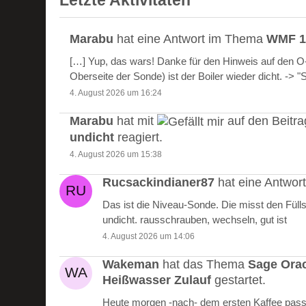
Letzte Aktivitäten
Marabu
hat eine Antwort im Thema
WMF 10
[…] Yup, das wars! Danke für den Hinweis auf den 
Oberseite der Sonde) ist der Boiler wieder dicht. -> 
4. August 2026 um 16:24
Marabu
hat mit
auf den Beitr
undicht
reagiert.
4. August 2026 um 15:38
Rucsackindianer87
hat eine Antwo
Das ist die Niveau-Sonde. Die misst den Füll
undicht. rausschrauben, wechseln, gut ist
4. August 2026 um 14:06
Wakeman
hat das Thema
Sage Ora
Heißwasser Zulauf
gestartet.
Heute morgen -nach- dem ersten Kaffee passie