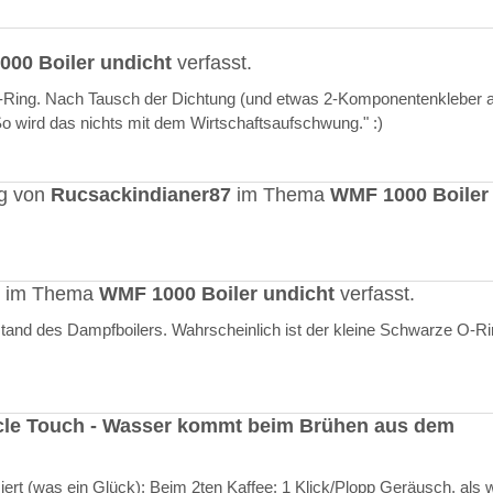
00 Boiler undicht
verfasst.
O-Ring. Nach Tausch der Dichtung (und etwas 2-Komponentenkleber a
"So wird das nichts mit dem Wirtschaftsaufschwung." :)
ag von
Rucsackindianer87
im Thema
WMF 1000 Boiler
rt im Thema
WMF 1000 Boiler undicht
verfasst.
stand des Dampfboilers. Wahrscheinlich ist der kleine Schwarze O-R
cle Touch - Wasser kommt beim Brühen aus dem
rt (was ein Glück): Beim 2ten Kaffee: 1 Klick/Plopp Geräusch, als 