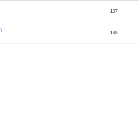
2
137
m
198