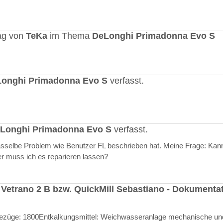
ag von
TeKa
im Thema
DeLonghi Primadonna Evo S
onghi Primadonna Evo S
verfasst.
Longhi Primadonna Evo S
verfasst.
selbe Problem wie Benutzer FL beschrieben hat. Meine Frage: Kann
er muss ich es reparieren lassen?
 Vetrano 2 B bzw. QuickMill Sebastiano - Dokumenta
l Bezüge: 1800Entkalkungsmittel: Weichwasseranlage mechanische un