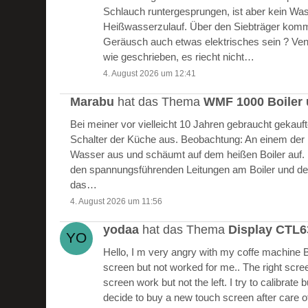
Schlauch runtergesprungen, ist aber kein W
Heißwasserzulauf. Über den Siebträger kommt
Geräusch auch etwas elektrisches sein ? Vent
wie geschrieben, es riecht nicht…
4. August 2026 um 12:41
Marabu
hat das Thema
WMF 1000 Boiler 
Bei meiner vor vielleicht 10 Jahren gebraucht gekau
Schalter der Küche aus. Beobachtung: An einem der Bo
Wasser aus und schäumt auf dem heißen Boiler auf.
den spannungsführenden Leitungen am Boiler und de
das…
4. August 2026 um 11:56
yodaa
hat das Thema
Display CTL
Hello, I m very angry with my coffe machine 
screen but not worked for me.. The right scre
screen work but not the left. I try to calibrate 
decide to buy a new touch screen after care of