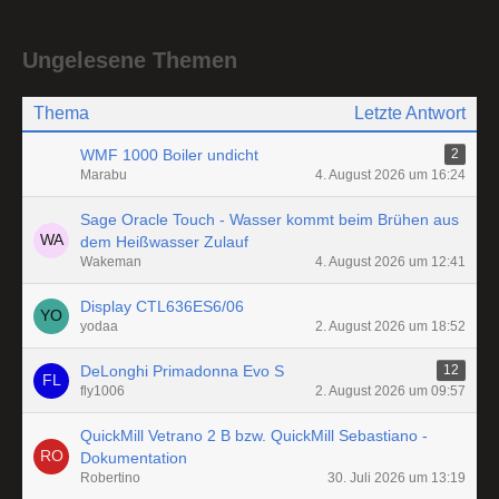
Ungelesene Themen
Thema
Letzte Antwort
WMF 1000 Boiler undicht
2
Marabu
4. August 2026 um 16:24
Sage Oracle Touch - Wasser kommt beim Brühen aus
dem Heißwasser Zulauf
Wakeman
4. August 2026 um 12:41
Display CTL636ES6/06
yodaa
2. August 2026 um 18:52
DeLonghi Primadonna Evo S
12
fly1006
2. August 2026 um 09:57
QuickMill Vetrano 2 B bzw. QuickMill Sebastiano -
Dokumentation
Robertino
30. Juli 2026 um 13:19