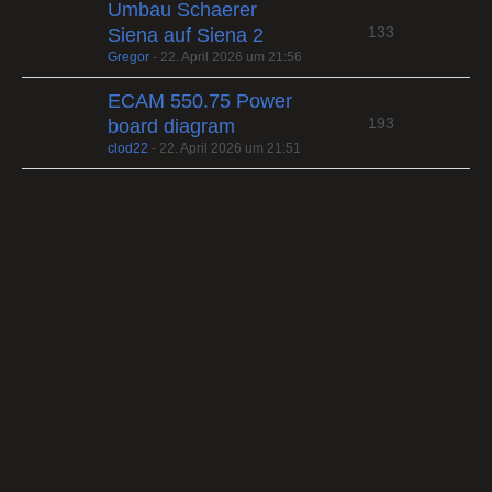
Umbau Schaerer
133
Siena auf Siena 2
Gregor
-
22. April 2026 um 21:56
ECAM 550.75 Power
193
board diagram
clod22
-
22. April 2026 um 21:51