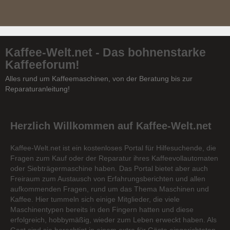
Kaffee-Welt.net - Das bohnenstarke
Kaffeeforum!
Alles rund um Kaffeemaschinen, von der Beratung bis zur
Reparaturanleitung!
Herzlich Willkommen auf Kaffee-Welt.net
Kaffee-Welt.net ist ein kostenloses Portal für Hilfesuchende, die
Fragen zum Kauf oder der Reparatur ihres Kaffeevollautomaten
oder Siebträgermaschine haben. Das Portal bietet aber auch
Freiraum zum Austausch von Erfahrungsberichten und allen
aufkommenden Fragen, rund um das Thema Maschinen und
Kaffee. Hier tummeln sich einige Mitglieder, die viele
Maschinentypen bereits in den Fingern hatten und diese
erfolgreich, hobbymäßig, wieder zum Leben erweckt haben. Als