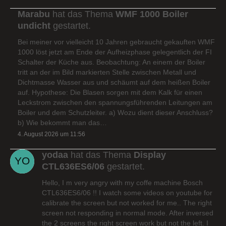
Marabu
hat das Thema
WMF 1000 Boiler
undicht
gestartet.
Bei meiner vor vielleicht 10 Jahren gebraucht gekauften WMF
1000 löst jetzt am Ende der Aufheizphase gelegentlich der FI
Schalter der Küche aus. Beobachtung: An einem der Boiler
tritt an der im Bild markierten Stelle zwischen Metall und
Dichtmasse Wasser aus und schäumt auf dem heißen Boiler
auf. Hypothese: Die Blasen sorgen mit dem Kalk für einen
Leckstrom zwischen den spannungsführenden Leitungen am
Boiler und dem Schutzleiter. a) Wozu dient dieser Anschluss?
b) Wie bekommt man das…
4. August 2026 um 11:56
yodaa
hat das Thema
Display
CTL636ES6/06
gestartet.
Hello, I m very angry with my coffe machine Bosch
CTL636ES6/06 !! I watch some videos on youtube for
calibrate the screen but not worked for me.. The right
screen not responding in normal mode. After inversed
the 2 screens the right screen work but not the left. I