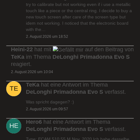
try to calibrate but not working even if i use a metallic
touch like a piece or the central ring. I decide to buy a
new touch screen after care of the screen type but
idem not working. I noticed that the electronic board
with the…
2. August 2026 um 18:52
Heini-22
hat mit
auf den Beitrag von
TeKa
im Thema
DeLonghi Primadonna Evo S
reagiert.
2. August 2026 um 10:04
TeKa
hat eine Antwort im Thema
DeLonghi Primadonna Evo S
verfasst.
Was spricht dagegen? :)
2. August 2026 um 09:57
Hero6
hat eine Antwort im Thema
DeLonghi Primadonna Evo S
verfasst.
Type: ECAM 510.55.M Nov. 2020 Ich habe dasselbe