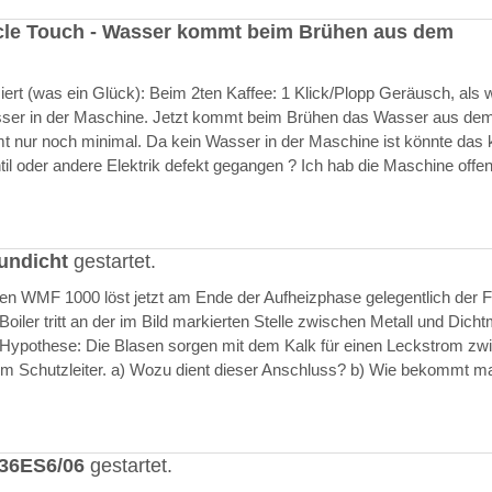
cle Touch - Wasser kommt beim Brühen aus dem
rt (was ein Glück): Beim 2ten Kaffee: 1 Klick/Plopp Geräusch, als 
asser in der Maschine. Jetzt kommt beim Brühen das Wasser aus de
 nur noch minimal. Da kein Wasser in der Maschine ist könnte das k
il oder andere Elektrik defekt gegangen ? Ich hab die Maschine offen
undicht
gestartet.
ften WMF 1000 löst jetzt am Ende der Aufheizphase gelegentlich der F
iler tritt an der im Bild markierten Stelle zwischen Metall und Dich
 Hypothese: Die Blasen sorgen mit dem Kalk für einen Leckstrom zw
m Schutzleiter. a) Wozu dient dieser Anschluss? b) Wie bekommt m
636ES6/06
gestartet.