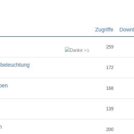
Zugriffe
Down
259
1
nbeleuchtung
172
ben
168
2
139
m
200