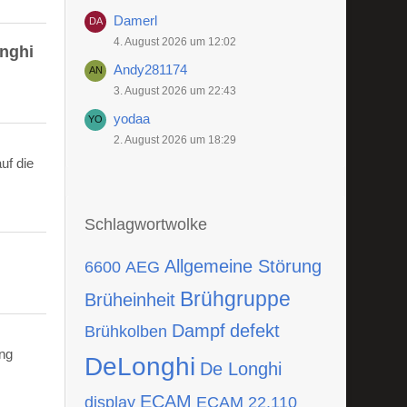
Damerl
4. August 2026 um 12:02
onghi
Andy281174
3. August 2026 um 22:43
yodaa
2. August 2026 um 18:29
uf die
Schlagwortwolke
Allgemeine Störung
6600
AEG
Brühgruppe
Brüheinheit
Dampf
defekt
Brühkolben
ing
DeLonghi
De Longhi
ECAM
display
ECAM 22.110