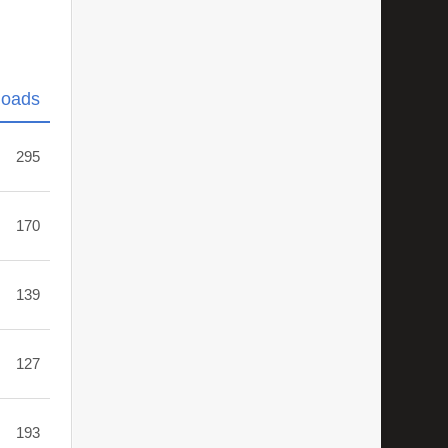
loads
295
170
139
127
193