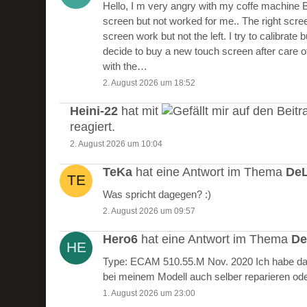
Hello, I m very angry with my coffe machine 
screen but not worked for me.. The right scre
screen work but not the left. I try to calibrate 
decide to buy a new touch screen after care of
with the…
2. August 2026 um 18:52
Heini-22
hat mit
auf den Beitr
reagiert.
2. August 2026 um 10:04
TeKa
hat eine Antwort im Thema
DeL
Was spricht dagegen? :)
2. August 2026 um 09:57
Hero6
hat eine Antwort im Thema
De
Type: ECAM 510.55.M Nov. 2020 Ich habe das
bei meinem Modell auch selber reparieren od
1. August 2026 um 23:00