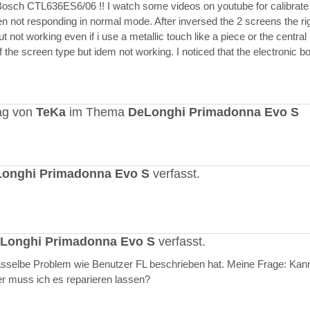
Bosch CTL636ES6/06 !! I watch some videos on youtube for calibrate
en not responding in normal mode. After inversed the 2 screens the ri
but not working even if i use a metallic touch like a piece or the central r
 the screen type but idem not working. I noticed that the electronic b
ag von
TeKa
im Thema
DeLonghi Primadonna Evo S
onghi Primadonna Evo S
verfasst.
Longhi Primadonna Evo S
verfasst.
selbe Problem wie Benutzer FL beschrieben hat. Meine Frage: Kann
er muss ich es reparieren lassen?