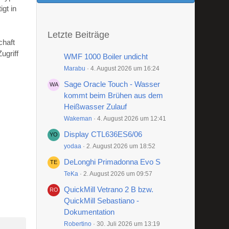
gt in
Letzte Beiträge
chaft
ugriff
WMF 1000 Boiler undicht
Marabu
4. August 2026 um 16:24
Sage Oracle Touch - Wasser
kommt beim Brühen aus dem
Heißwasser Zulauf
Wakeman
4. August 2026 um 12:41
Display CTL636ES6/06
yodaa
2. August 2026 um 18:52
DeLonghi Primadonna Evo S
TeKa
2. August 2026 um 09:57
QuickMill Vetrano 2 B bzw.
QuickMill Sebastiano -
Dokumentation
Robertino
30. Juli 2026 um 13:19