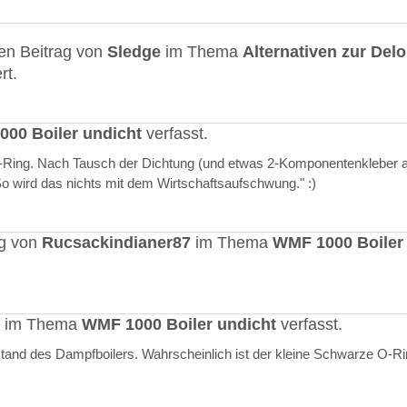
en Beitrag von
Sledge
im Thema
Alternativen zur Del
rt.
00 Boiler undicht
verfasst.
O-Ring. Nach Tausch der Dichtung (und etwas 2-Komponentenkleber a
"So wird das nichts mit dem Wirtschaftsaufschwung." :)
ag von
Rucsackindianer87
im Thema
WMF 1000 Boiler
rt im Thema
WMF 1000 Boiler undicht
verfasst.
stand des Dampfboilers. Wahrscheinlich ist der kleine Schwarze O-R