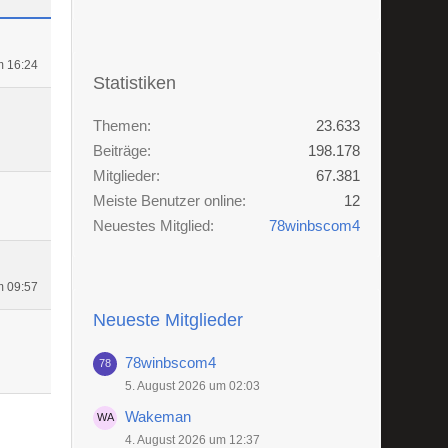
m 16:24
Statistiken
Themen
23.633
Beiträge
198.178
Mitglieder
67.381
Meiste Benutzer online
12
Neuestes Mitglied
78winbscom4
m 09:57
Neueste Mitglieder
78winbscom4
5. August 2026 um 02:03
Wakeman
4. August 2026 um 12:37