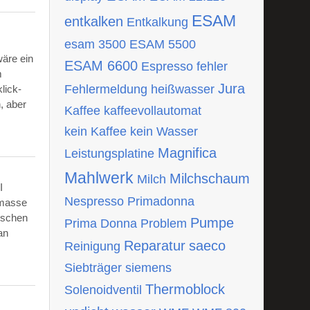
ESAM
entkalken
Entkalkung
esam 3500
ESAM 5500
wäre ein
ESAM 6600
Espresso
fehler
m
Jura
Fehlermeldung
heißwasser
lick-
, aber
Kaffee
kaffeevollautomat
kein Kaffee
kein Wasser
Magnifica
Leistungsplatine
Mahlwerk
Milchschaum
Milch
I
Nespresso
Primadonna
tmasse
ischen
Pumpe
Prima Donna
Problem
an
Reparatur
saeco
Reinigung
Siebträger
siemens
Thermoblock
Solenoidventil