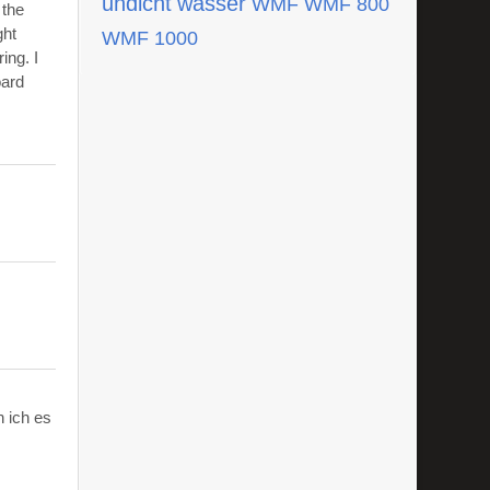
undicht
wasser
WMF
WMF 800
 the
ght
WMF 1000
ing. I
oard
 ich es