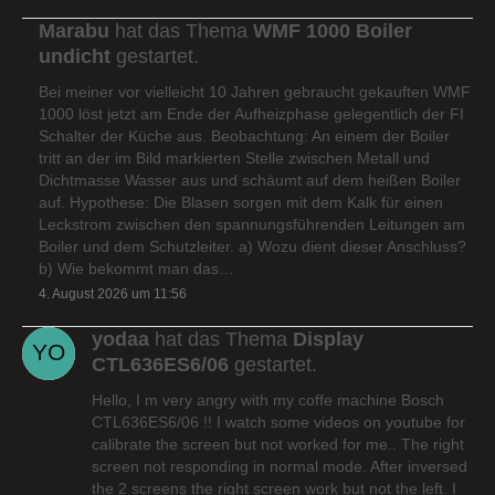
Marabu
hat das Thema
WMF 1000 Boiler
undicht
gestartet.
Bei meiner vor vielleicht 10 Jahren gebraucht gekauften WMF
1000 löst jetzt am Ende der Aufheizphase gelegentlich der FI
Schalter der Küche aus. Beobachtung: An einem der Boiler
tritt an der im Bild markierten Stelle zwischen Metall und
Dichtmasse Wasser aus und schäumt auf dem heißen Boiler
auf. Hypothese: Die Blasen sorgen mit dem Kalk für einen
Leckstrom zwischen den spannungsführenden Leitungen am
Boiler und dem Schutzleiter. a) Wozu dient dieser Anschluss?
b) Wie bekommt man das…
4. August 2026 um 11:56
yodaa
hat das Thema
Display
CTL636ES6/06
gestartet.
Hello, I m very angry with my coffe machine Bosch
CTL636ES6/06 !! I watch some videos on youtube for
calibrate the screen but not worked for me.. The right
screen not responding in normal mode. After inversed
the 2 screens the right screen work but not the left. I