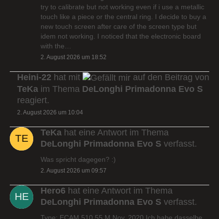
try to calibrate but not working even if i use a metallic
touch like a piece or the central ring. I decide to buy a
new touch screen after care of the screen type but
idem not working. I noticed that the electronic board
with the…
2. August 2026 um 18:52
Heini-22
hat mit
auf den Beitrag von
TeKa
im Thema
DeLonghi Primadonna Evo S
reagiert.
2. August 2026 um 10:04
TeKa
hat eine Antwort im Thema
DeLonghi Primadonna Evo S
verfasst.
Was spricht dagegen? :)
2. August 2026 um 09:57
Hero6
hat eine Antwort im Thema
DeLonghi Primadonna Evo S
verfasst.
Type: ECAM 510.55.M Nov. 2020 Ich habe dasselbe