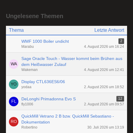
Ungelesene Themen
Thema
Letzte Antwort
WMF 1000 Boiler undicht
2
Marabu
4. August 2026 um 16:24
Sage Oracle Touch - Wasser kommt beim Brühen aus
dem Heißwasser Zulauf
Wakeman
4. August 2026 um 12:41
Display CTL636ES6/06
yodaa
2. August 2026 um 18:52
DeLonghi Primadonna Evo S
12
fly1006
2. August 2026 um 09:57
QuickMill Vetrano 2 B bzw. QuickMill Sebastiano -
Dokumentation
Robertino
30. Juli 2026 um 13:19