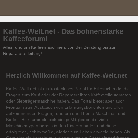
Kaffee-Welt.net - Das bohnenstarke
Kaffeeforum!
Alles rund um Kaffeemaschinen, von der Beratung bis zur
Reparaturanleitung!
Herzlich Willkommen auf Kaffee-Welt.net
Kaffee-Welt.net ist ein kostenloses Portal für Hilfesuchende, die
Fragen zum Kauf oder der Reparatur ihres Kaffeevollautomaten
oder Siebträgermaschine haben. Das Portal bietet aber auch
Freiraum zum Austausch von Erfahrungsberichten und allen
aufkommenden Fragen, rund um das Thema Maschinen und
Kaffee. Hier tummeln sich einige Mitglieder, die viele
Maschinentypen bereits in den Fingern hatten und diese
erfolgreich, hobbymäßig, wieder zum Leben erweckt haben. Als