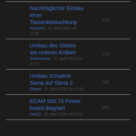
Nachträglicher Einbau
einer
174
Tassenbeleuchtung
michael2
-
22. April 2026 um
22:00
Umbau des Siebes
am unteren Kolben
172
Schlenkman
-
22. April 2026 um
21:57
Umbau Schaerer
142
Siena auf Siena 2
Gregor
-
22. April 2026 um 21:56
ECAM 550.75 Power
202
board diagram
clod22
-
22. April 2026 um 21:51