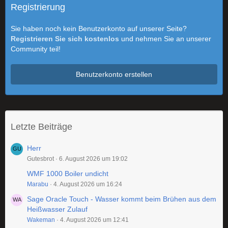
Registrierung
Sie haben noch kein Benutzerkonto auf unserer Seite?
Registrieren Sie sich kostenlos
und nehmen Sie an unserer
Community teil!
Benutzerkonto erstellen
Letzte Beiträge
Herr
Gutesbrot
6. August 2026 um 19:02
WMF 1000 Boiler undicht
Marabu
4. August 2026 um 16:24
Sage Oracle Touch - Wasser kommt beim Brühen aus dem
Heißwasser Zulauf
Wakeman
4. August 2026 um 12:41