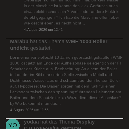
in der Maschine ist könnte das klick-Geräusch auch
etwas elektrisches sein ? Ventil oder andere Elektrik
defekt gegangen ? Ich hab die Maschine offen, aber
wie geschrieben, es riecht nicht…
4. August 2026 um 12:41
Marabu
hat das Thema
WMF 1000 Boiler
undicht
gestartet.
Bei meiner vor vielleicht 10 Jahren gebraucht gekauften WMF
1000 löst jetzt am Ende der Aufheizphase gelegentlich der FI
Schalter der Küche aus. Beobachtung: An einem der Boiler
tritt an der im Bild markierten Stelle zwischen Metall und
Dichtmasse Wasser aus und schäumt auf dem heißen Boiler
auf. Hypothese: Die Blasen sorgen mit dem Kalk für einen
Leckstrom zwischen den spannungsführenden Leitungen am
Boiler und dem Schutzleiter. a) Wozu dient dieser Anschluss?
b) Wie bekommt man das…
4. August 2026 um 11:56
yodaa
hat das Thema
Display
CTL636ES6/06
gestartet.