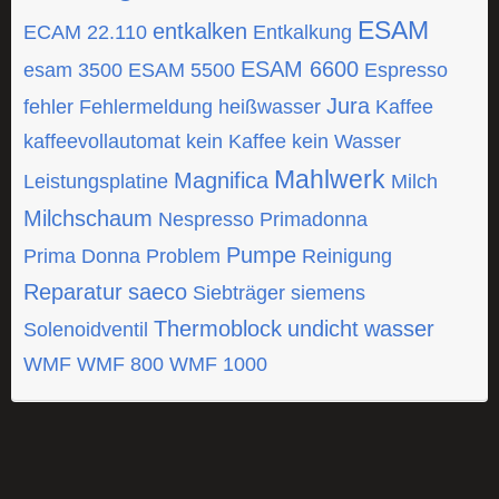
ESAM
entkalken
ECAM 22.110
Entkalkung
ESAM 6600
esam 3500
ESAM 5500
Espresso
Jura
fehler
Fehlermeldung
heißwasser
Kaffee
kaffeevollautomat
kein Kaffee
kein Wasser
Mahlwerk
Magnifica
Leistungsplatine
Milch
Milchschaum
Nespresso
Primadonna
Pumpe
Prima Donna
Problem
Reinigung
Reparatur
saeco
Siebträger
siemens
Thermoblock
undicht
wasser
Solenoidventil
WMF
WMF 800
WMF 1000