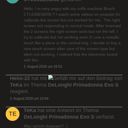
Hello, I m very angry with my coffe machine Bosch
CTL636ES6/06 !! I watch some videos on youtube for
calibrate the screen but not worked for me.. The right
screen not responding in normal mode. After inversed
the 2 screens the right screen work but not the left. I
try to calibrate but not working even if i use a metallic
touch like a piece or the central ring. I decide to buy a
new touch screen after care of the screen type but
idem not working. I noticed that the electronic board
with the…
2. August 2026 um 18:52
Heini-22
hat mit
auf den Beitrag von
TeKa
im Thema
DeLonghi Primadonna Evo S
reagiert.
2. August 2026 um 10:04
TeKa
hat eine Antwort im Thema
DeLonghi Primadonna Evo S
verfasst.
Was spricht dagegen? :)