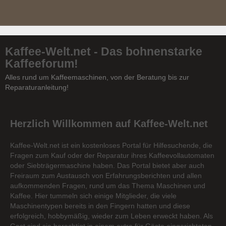
Kaffee-Welt.net - Das bohnenstarke
Kaffeeforum!
Alles rund um Kaffeemaschinen, von der Beratung bis zur
Reparaturanleitung!
Herzlich Willkommen auf Kaffee-Welt.net
Kaffee-Welt.net ist ein kostenloses Portal für Hilfesuchende, die
Fragen zum Kauf oder der Reparatur ihres Kaffeevollautomaten
oder Siebträgermaschine haben. Das Portal bietet aber auch
Freiraum zum Austausch von Erfahrungsberichten und allen
aufkommenden Fragen, rund um das Thema Maschinen und
Kaffee. Hier tummeln sich einige Mitglieder, die viele
Maschinentypen bereits in den Fingern hatten und diese
erfolgreich, hobbymäßig, wieder zum Leben erweckt haben. Als