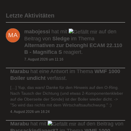
Letzte Aktivitäten
mabojessi
hat mit
auf den
Beitrag von
Sledge
im Thema
Alternativen zur Delonghi ECAM 22.110
B - Magnifica S
reagiert.
7. August 2026 um 11:16
Marabu
hat eine Antwort im Thema
WMF 1000
Boiler undicht
verfasst.
[…] Yup, das wars! Danke für den Hinweis auf den O-Ring.
Nach Tausch der Dichtung (und etwas 2-Komponentenkleber
auf die Oberseite der Sonde) ist der Boiler wieder dicht. ->
"So wird das nichts mit dem Wirtschaftsaufschwung." :)
4. August 2026 um 16:24
Marabu
hat mit
auf den Beitrag von
Rucsackindianer87
im Thema
WMF 1000