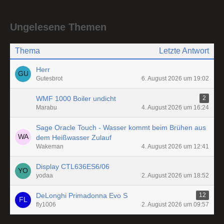
Ungelesene Themen
Thema
Letzte Antwort
Herr
Gutesbrot
6. August 2026 um 19:02
WMF 1000 Boiler undicht
2
Marabu
4. August 2026 um 16:24
Sage Oracle Touch - Wasser kommt beim Brühen aus
dem Heißwasser Zulauf
Wakeman
4. August 2026 um 12:41
Display CTL636ES6/06
yodaa
2. August 2026 um 18:52
DeLonghi Primadonna Evo S
12
fly1006
2. August 2026 um 09:57