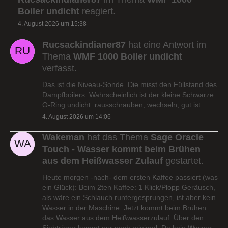
Boiler undicht
reagiert.
4. August 2026 um 15:38
Rucsackindianer87
hat eine Antwort im
Thema
WMF 1000 Boiler undicht
verfasst.
Das ist die Niveau-Sonde. Die misst den Füllstand des
Dampfboilers. Wahrscheinlich ist der kleine Schwarze
O-Ring undicht. rausschrauben, wechseln, gut ist
4. August 2026 um 14:06
Wakeman
hat das Thema
Sage Oracle
Touch - Wasser kommt beim Brühen
aus dem Heißwasser Zulauf
gestartet.
Heute morgen -nach- dem ersten Kaffee passiert (was
ein Glück): Beim 2ten Kaffee: 1 Klick/Plopp Geräusch,
als wäre ein Schlauch runtergesprungen, ist aber kein
Wasser in der Maschine. Jetzt kommt beim Brühen
das Wasser aus dem Heißwasserzulauf. Über den
Siebträger kommt nur noch minimal. Da kein Wasser