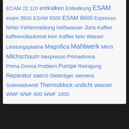
ESAM
entkalken
ECAM 22.110
Entkalkung
ESAM 6600
esam 3500
ESAM 5500
Espresso
Jura
fehler
Fehlermeldung
heißwasser
Kaffee
kaffeevollautomat
kein Kaffee
kein Wasser
Mahlwerk
Magnifica
Leistungsplatine
Milch
Milchschaum
Nespresso
Primadonna
Pumpe
Prima Donna
Problem
Reinigung
Reparatur
saeco
Siebträger
siemens
Thermoblock
undicht
wasser
Solenoidventil
WMF
WMF 800
WMF 1000