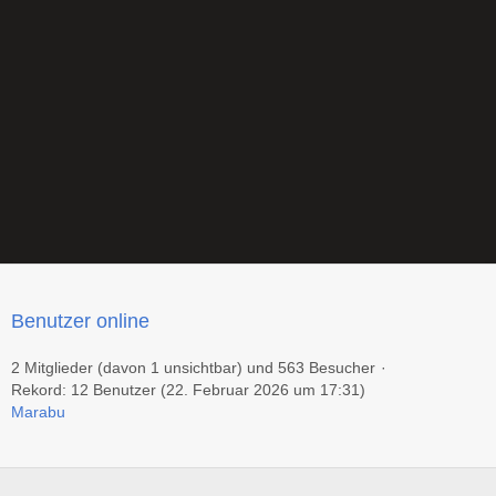
Benutzer online
2 Mitglieder (davon 1 unsichtbar) und 563 Besucher
Rekord: 12 Benutzer (
22. Februar 2026 um 17:31
)
Marabu