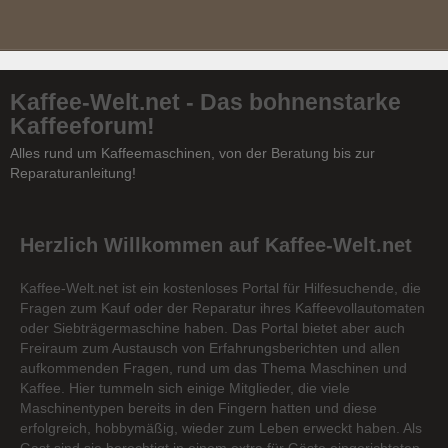
Kaffee-Welt.net - Das bohnenstarke
Kaffeeforum!
Alles rund um Kaffeemaschinen, von der Beratung bis zur
Reparaturanleitung!
Herzlich Willkommen auf Kaffee-Welt.net
Kaffee-Welt.net ist ein kostenloses Portal für Hilfesuchende, die
Fragen zum Kauf oder der Reparatur ihres Kaffeevollautomaten
oder Siebträgermaschine haben. Das Portal bietet aber auch
Freiraum zum Austausch von Erfahrungsberichten und allen
aufkommenden Fragen, rund um das Thema Maschinen und
Kaffee. Hier tummeln sich einige Mitglieder, die viele
Maschinentypen bereits in den Fingern hatten und diese
erfolgreich, hobbymäßig, wieder zum Leben erweckt haben. Als