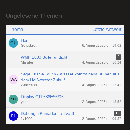
Ungelesene Themen
Thema
Letzte Antwort
Herr
Gutesbrot
6. August 2026 um 19:02
WMF 1000 Boiler undicht
2
Marabu
4. August 2026 um 16:24
Sage Oracle Touch - Wasser kommt beim Brühen aus
dem Heißwasser Zulauf
Wakeman
4. August 2026 um 12:41
Display CTL636ES6/06
yodaa
2. August 2026 um 18:52
DeLonghi Primadonna Evo S
12
fly1006
2. August 2026 um 09:57