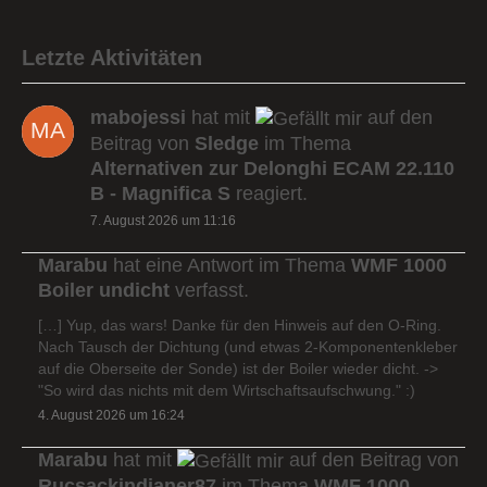
Letzte Aktivitäten
mabojessi
hat mit
auf den
Beitrag von
Sledge
im Thema
Alternativen zur Delonghi ECAM 22.110
B - Magnifica S
reagiert.
7. August 2026 um 11:16
Marabu
hat eine Antwort im Thema
WMF 1000
Boiler undicht
verfasst.
[…] Yup, das wars! Danke für den Hinweis auf den O-Ring.
Nach Tausch der Dichtung (und etwas 2-Komponentenkleber
auf die Oberseite der Sonde) ist der Boiler wieder dicht. ->
"So wird das nichts mit dem Wirtschaftsaufschwung." :)
4. August 2026 um 16:24
Marabu
hat mit
auf den Beitrag von
Rucsackindianer87
im Thema
WMF 1000