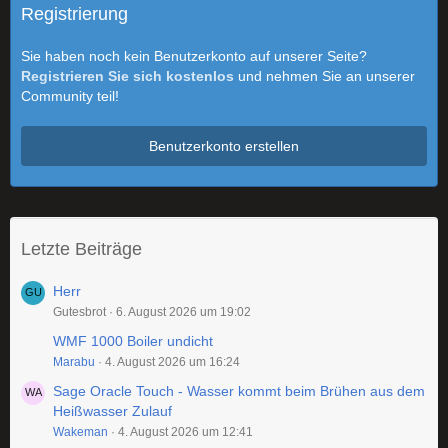
Registrierung
Sie haben noch kein Benutzerkonto auf unserer Seite?
Registrieren Sie sich kostenlos
und nehmen Sie an unserer
Community teil!
Benutzerkonto erstellen
Letzte Beiträge
Herr
Gutesbrot
6. August 2026 um 19:02
WMF 1000 Boiler undicht
Marabu
4. August 2026 um 16:24
Sage Oracle Touch - Wasser kommt beim Brühen aus dem
Heißwasser Zulauf
Wakeman
4. August 2026 um 12:41