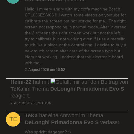
Hello, I m very angry with my coffe machine Bosch
CTL636ES6/06 !! I watch some videos on youtube for
calibrate the screen but not worked for me.. The right
screen not responding in normal mode. After inversed
the 2 screens the right screen work but not the left. I
try to calibrate but not working even if i use a metallic
touch like a piece or the central ring. I decide to buy a
new touch screen after care of the screen type but
idem not working. I noticed that the electronic board
with the…
2. August 2026 um 18:52
Heini-22
hat mit
auf den Beitrag von
TeKa
im Thema
DeLonghi Primadonna Evo S
reagiert.
2. August 2026 um 10:04
TeKa
hat eine Antwort im Thema
DeLonghi Primadonna Evo S
verfasst.
Was spricht dagegen? :)