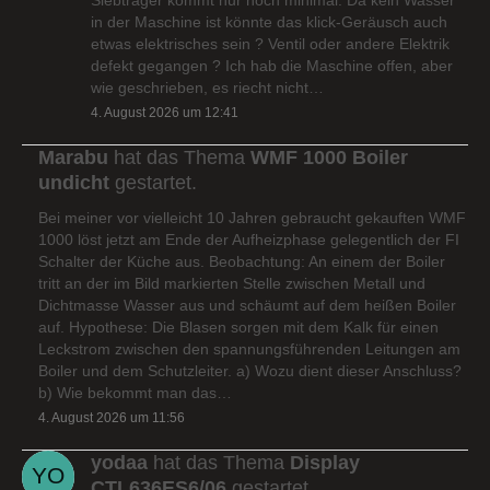
in der Maschine ist könnte das klick-Geräusch auch
etwas elektrisches sein ? Ventil oder andere Elektrik
defekt gegangen ? Ich hab die Maschine offen, aber
wie geschrieben, es riecht nicht…
4. August 2026 um 12:41
Marabu
hat das Thema
WMF 1000 Boiler
undicht
gestartet.
Bei meiner vor vielleicht 10 Jahren gebraucht gekauften WMF
1000 löst jetzt am Ende der Aufheizphase gelegentlich der FI
Schalter der Küche aus. Beobachtung: An einem der Boiler
tritt an der im Bild markierten Stelle zwischen Metall und
Dichtmasse Wasser aus und schäumt auf dem heißen Boiler
auf. Hypothese: Die Blasen sorgen mit dem Kalk für einen
Leckstrom zwischen den spannungsführenden Leitungen am
Boiler und dem Schutzleiter. a) Wozu dient dieser Anschluss?
b) Wie bekommt man das…
4. August 2026 um 11:56
yodaa
hat das Thema
Display
CTL636ES6/06
gestartet.