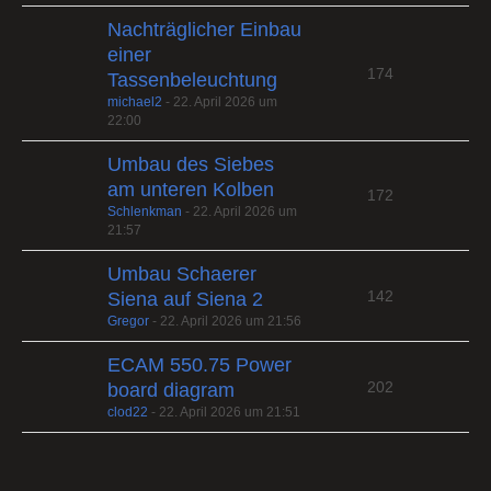
Nachträglicher Einbau
einer
174
Tassenbeleuchtung
michael2
-
22. April 2026 um
22:00
Umbau des Siebes
am unteren Kolben
172
Schlenkman
-
22. April 2026 um
21:57
Umbau Schaerer
142
Siena auf Siena 2
Gregor
-
22. April 2026 um 21:56
ECAM 550.75 Power
202
board diagram
clod22
-
22. April 2026 um 21:51