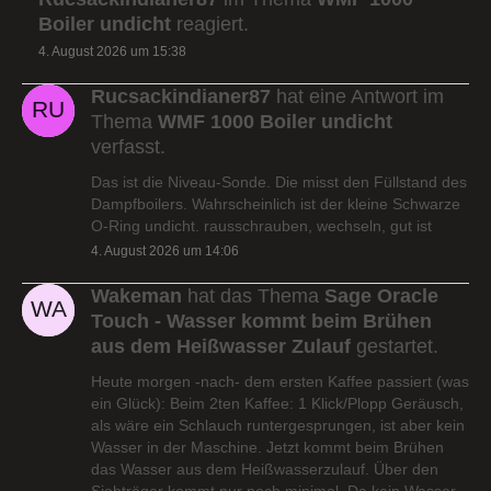
Boiler undicht
reagiert.
4. August 2026 um 15:38
Rucsackindianer87
hat eine Antwort im
Thema
WMF 1000 Boiler undicht
verfasst.
Das ist die Niveau-Sonde. Die misst den Füllstand des
Dampfboilers. Wahrscheinlich ist der kleine Schwarze
O-Ring undicht. rausschrauben, wechseln, gut ist
4. August 2026 um 14:06
Wakeman
hat das Thema
Sage Oracle
Touch - Wasser kommt beim Brühen
aus dem Heißwasser Zulauf
gestartet.
Heute morgen -nach- dem ersten Kaffee passiert (was
ein Glück): Beim 2ten Kaffee: 1 Klick/Plopp Geräusch,
als wäre ein Schlauch runtergesprungen, ist aber kein
Wasser in der Maschine. Jetzt kommt beim Brühen
das Wasser aus dem Heißwasserzulauf. Über den
Siebträger kommt nur noch minimal. Da kein Wasser