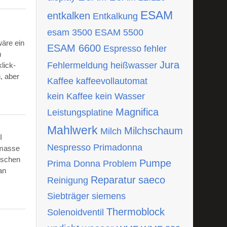
ESAM
entkalken
Entkalkung
esam 3500
ESAM 5500
wäre ein
ESAM 6600
Espresso
fehler
m
Jura
Fehlermeldung
heißwasser
lick-
, aber
Kaffee
kaffeevollautomat
kein Kaffee
kein Wasser
Magnifica
Leistungsplatine
Mahlwerk
Milchschaum
Milch
I
Nespresso
Primadonna
tmasse
ischen
Pumpe
Prima Donna
Problem
an
Reparatur
saeco
Reinigung
Siebträger
siemens
Thermoblock
Solenoidventil