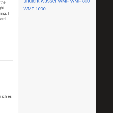
undicht
wasser
WMF
WMF 800
 the
ght
WMF 1000
ing. I
oard
 ich es