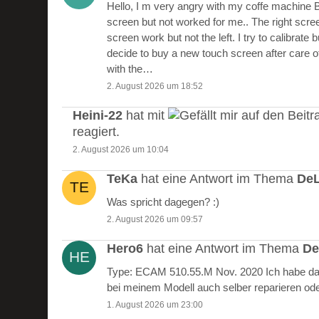
Hello, I m very angry with my coffe machine 
screen but not worked for me.. The right scre
screen work but not the left. I try to calibrate 
decide to buy a new touch screen after care of
with the…
2. August 2026 um 18:52
Heini-22
hat mit
auf den Beitr
reagiert.
2. August 2026 um 10:04
TeKa
hat eine Antwort im Thema
DeL
Was spricht dagegen? :)
2. August 2026 um 09:57
Hero6
hat eine Antwort im Thema
De
Type: ECAM 510.55.M Nov. 2020 Ich habe das
bei meinem Modell auch selber reparieren od
1. August 2026 um 23:00