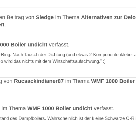
en Beitrag von
Sledge
im Thema
Alternativen zur Del
rt.
00 Boiler undicht
verfasst.
O-Ring. Nach Tausch der Dichtung (und etwas 2-Komponentenkleber a
"So wird das nichts mit dem Wirtschaftsaufschwung." :)
ag von
Rucsackindianer87
im Thema
WMF 1000 Boiler
rt im Thema
WMF 1000 Boiler undicht
verfasst.
stand des Dampfboilers. Wahrscheinlich ist der kleine Schwarze O-R