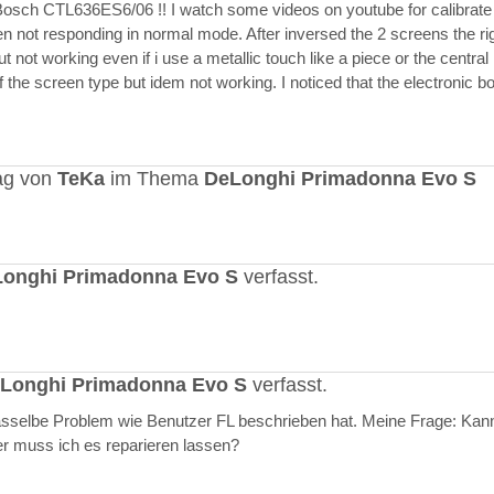
Bosch CTL636ES6/06 !! I watch some videos on youtube for calibrate
en not responding in normal mode. After inversed the 2 screens the ri
but not working even if i use a metallic touch like a piece or the central r
 the screen type but idem not working. I noticed that the electronic b
ag von
TeKa
im Thema
DeLonghi Primadonna Evo S
onghi Primadonna Evo S
verfasst.
Longhi Primadonna Evo S
verfasst.
selbe Problem wie Benutzer FL beschrieben hat. Meine Frage: Kann
er muss ich es reparieren lassen?