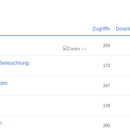
Zugriffe
Down
259
1
nbeleuchtung
172
ben
167
2
139
m
200