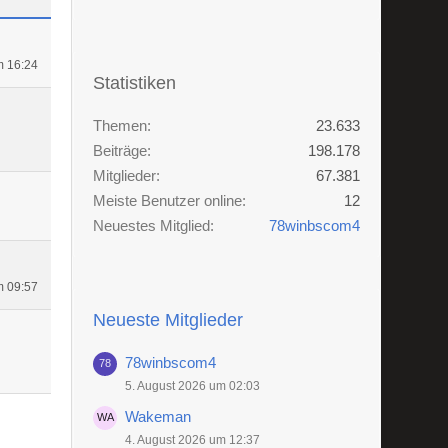
m 16:24
Statistiken
Themen
23.633
Beiträge
198.178
Mitglieder
67.381
Meiste Benutzer online
12
Neuestes Mitglied
78winbscom4
m 09:57
Neueste Mitglieder
78winbscom4
5. August 2026 um 02:03
Wakeman
4. August 2026 um 12:37