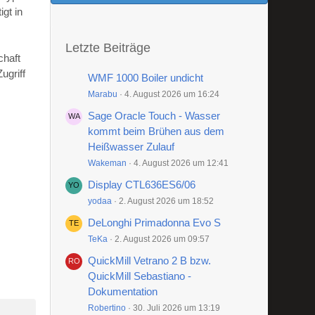
gt in
Letzte Beiträge
chaft
ugriff
WMF 1000 Boiler undicht
Marabu
4. August 2026 um 16:24
Sage Oracle Touch - Wasser
kommt beim Brühen aus dem
Heißwasser Zulauf
Wakeman
4. August 2026 um 12:41
Display CTL636ES6/06
yodaa
2. August 2026 um 18:52
DeLonghi Primadonna Evo S
TeKa
2. August 2026 um 09:57
QuickMill Vetrano 2 B bzw.
QuickMill Sebastiano -
Dokumentation
Robertino
30. Juli 2026 um 13:19