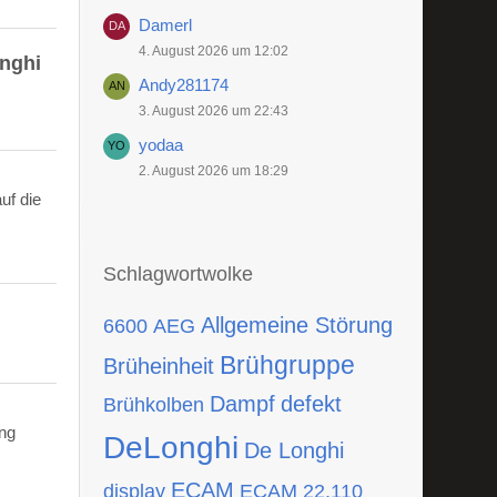
Damerl
4. August 2026 um 12:02
onghi
Andy281174
3. August 2026 um 22:43
yodaa
2. August 2026 um 18:29
uf die
Schlagwortwolke
Allgemeine Störung
6600
AEG
Brühgruppe
Brüheinheit
Dampf
defekt
Brühkolben
ing
DeLonghi
De Longhi
ECAM
display
ECAM 22.110