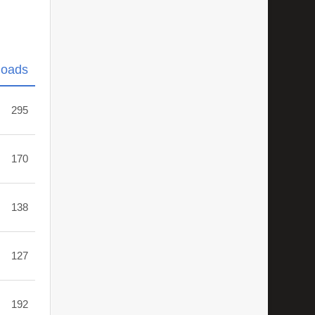
loads
295
170
138
127
192