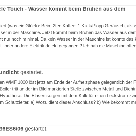
cle Touch - Wasser kommt beim Brühen aus dem
rt (was ein Glück): Beim 2ten Kaffee: 1 Klick/Plopp Geräusch, als 
asser in der Maschine. Jetzt kommt beim Brühen das Wasser aus de
 nur noch minimal. Da kein Wasser in der Maschine ist könnte das k
il oder andere Elektrik defekt gegangen ? Ich hab die Maschine offen
undicht
gestartet.
ften WMF 1000 löst jetzt am Ende der Aufheizphase gelegentlich der F
iler tritt an der im Bild markierten Stelle zwischen Metall und Dich
 Hypothese: Die Blasen sorgen mit dem Kalk für einen Leckstrom zw
m Schutzleiter. a) Wozu dient dieser Anschluss? b) Wie bekommt m
636ES6/06
gestartet.