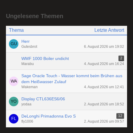
Ungelesene Themen
Thema
Letzte Antwort
Herr
Gutesbrot
6. August 2026 um 19:02
WMF 1000 Boiler undicht
2
Marabu
4. August 2026 um 16:24
Sage Oracle Touch - Wasser kommt beim Brühen aus
dem Heißwasser Zulauf
Wakeman
4. August 2026 um 12:41
Display CTL636ES6/06
yodaa
2. August 2026 um 18:52
DeLonghi Primadonna Evo S
12
fly1006
2. August 2026 um 09:57