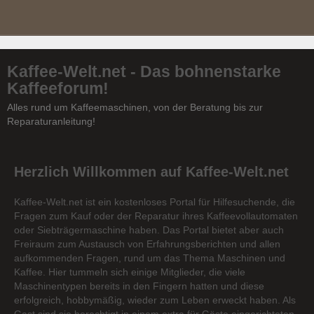
Kaffee-Welt.net - Das bohnenstarke
Kaffeeforum!
Alles rund um Kaffeemaschinen, von der Beratung bis zur
Reparaturanleitung!
Herzlich Willkommen auf Kaffee-Welt.net
Kaffee-Welt.net ist ein kostenloses Portal für Hilfesuchende, die
Fragen zum Kauf oder der Reparatur ihres Kaffeevollautomaten
oder Siebträgermaschine haben. Das Portal bietet aber auch
Freiraum zum Austausch von Erfahrungsberichten und allen
aufkommenden Fragen, rund um das Thema Maschinen und
Kaffee. Hier tummeln sich einige Mitglieder, die viele
Maschinentypen bereits in den Fingern hatten und diese
erfolgreich, hobbymäßig, wieder zum Leben erweckt haben. Als