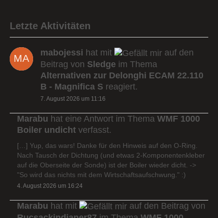
Letzte Aktivitäten
mabojessi
hat mit
auf den
Beitrag von
Sledge
im Thema
Alternativen zur Delonghi ECAM 22.110
B - Magnifica S
reagiert.
7. August 2026 um 11:16
Marabu
hat eine Antwort im Thema
WMF 1000
Boiler undicht
verfasst.
[…] Yup, das wars! Danke für den Hinweis auf den O-Ring.
Nach Tausch der Dichtung (und etwas 2-Komponentenkleber
auf die Oberseite der Sonde) ist der Boiler wieder dicht. ->
"So wird das nichts mit dem Wirtschaftsaufschwung." :)
4. August 2026 um 16:24
Marabu
hat mit
auf den Beitrag von
Rucsackindianer87
im Thema
WMF 1000