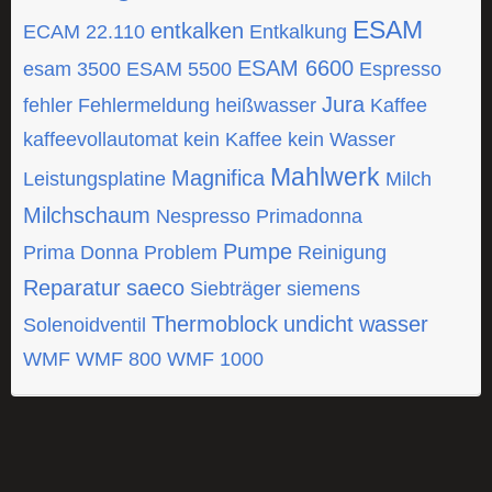
ESAM
entkalken
ECAM 22.110
Entkalkung
ESAM 6600
esam 3500
ESAM 5500
Espresso
Jura
fehler
Fehlermeldung
heißwasser
Kaffee
kaffeevollautomat
kein Kaffee
kein Wasser
Mahlwerk
Magnifica
Leistungsplatine
Milch
Milchschaum
Nespresso
Primadonna
Pumpe
Prima Donna
Problem
Reinigung
Reparatur
saeco
Siebträger
siemens
Thermoblock
undicht
wasser
Solenoidventil
WMF
WMF 800
WMF 1000