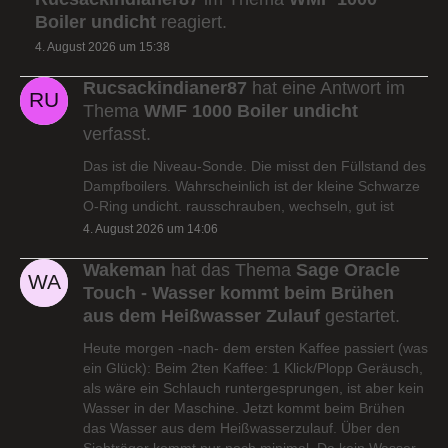
Boiler undicht
reagiert.
4. August 2026 um 15:38
Rucsackindianer87
hat eine Antwort im
Thema
WMF 1000 Boiler undicht
verfasst.
Das ist die Niveau-Sonde. Die misst den Füllstand des
Dampfboilers. Wahrscheinlich ist der kleine Schwarze
O-Ring undicht. rausschrauben, wechseln, gut ist
4. August 2026 um 14:06
Wakeman
hat das Thema
Sage Oracle
Touch - Wasser kommt beim Brühen
aus dem Heißwasser Zulauf
gestartet.
Heute morgen -nach- dem ersten Kaffee passiert (was
ein Glück): Beim 2ten Kaffee: 1 Klick/Plopp Geräusch,
als wäre ein Schlauch runtergesprungen, ist aber kein
Wasser in der Maschine. Jetzt kommt beim Brühen
das Wasser aus dem Heißwasserzulauf. Über den
Siebträger kommt nur noch minimal. Da kein Wasser