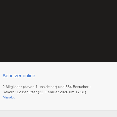
Benutzer online
2 Mitglieder (davon 1 unsichtbar) und 584 Besucher
Rekord: 12 Benutzer (
22. Februar 2026 um 17:31
)
Marabu