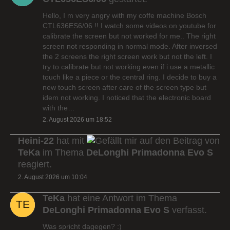
Hello, I m very angry with my coffe machine Bosch
CTL636ES6/06 !! I watch some videos on youtube for
calibrate the screen but not worked for me.. The right
screen not responding in normal mode. After inversed
the 2 screens the right screen work but not the left. I
try to calibrate but not working even if i use a metallic
touch like a piece or the central ring. I decide to buy a
new touch screen after care of the screen type but
idem not working. I noticed that the electronic board
with the…
2. August 2026 um 18:52
Heini-22
hat mit
auf den Beitrag von
TeKa
im Thema
DeLonghi Primadonna Evo S
reagiert.
2. August 2026 um 10:04
TeKa
hat eine Antwort im Thema
DeLonghi Primadonna Evo S
verfasst.
Was spricht dagegen? :)