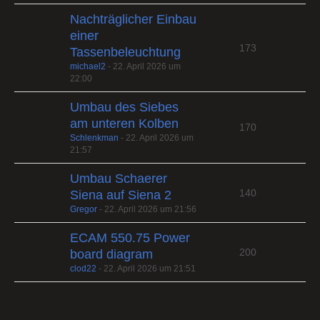
Nachträglicher Einbau
einer
173
Tassenbeleuchtung
michael2
-
22. April 2026 um
22:00
Umbau des Siebes
am unteren Kolben
170
Schlenkman
-
22. April 2026 um
21:57
Umbau Schaerer
140
Siena auf Siena 2
Gregor
-
22. April 2026 um 21:56
ECAM 550.75 Power
200
board diagram
clod22
-
22. April 2026 um 21:51