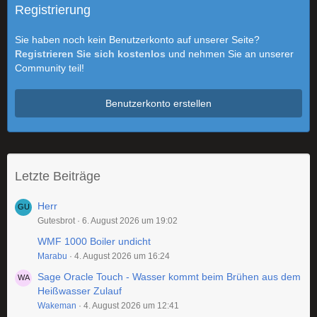
Registrierung
Sie haben noch kein Benutzerkonto auf unserer Seite?
Registrieren Sie sich kostenlos
und nehmen Sie an unserer
Community teil!
Benutzerkonto erstellen
Letzte Beiträge
Herr
Gutesbrot
6. August 2026 um 19:02
WMF 1000 Boiler undicht
Marabu
4. August 2026 um 16:24
Sage Oracle Touch - Wasser kommt beim Brühen aus dem
Heißwasser Zulauf
Wakeman
4. August 2026 um 12:41