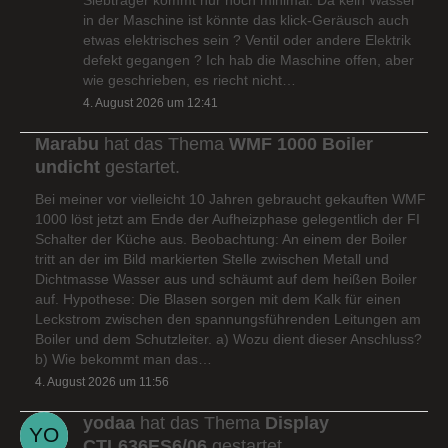
in der Maschine ist könnte das klick-Geräusch auch
etwas elektrisches sein ? Ventil oder andere Elektrik
defekt gegangen ? Ich hab die Maschine offen, aber
wie geschrieben, es riecht nicht…
4. August 2026 um 12:41
Marabu
hat das Thema
WMF 1000 Boiler
undicht
gestartet.
Bei meiner vor vielleicht 10 Jahren gebraucht gekauften WMF
1000 löst jetzt am Ende der Aufheizphase gelegentlich der FI
Schalter der Küche aus. Beobachtung: An einem der Boiler
tritt an der im Bild markierten Stelle zwischen Metall und
Dichtmasse Wasser aus und schäumt auf dem heißen Boiler
auf. Hypothese: Die Blasen sorgen mit dem Kalk für einen
Leckstrom zwischen den spannungsführenden Leitungen am
Boiler und dem Schutzleiter. a) Wozu dient dieser Anschluss?
b) Wie bekommt man das…
4. August 2026 um 11:56
yodaa
hat das Thema
Display
CTL636ES6/06
gestartet.