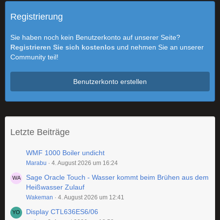
Registrierung
Sie haben noch kein Benutzerkonto auf unserer Seite?
Registrieren Sie sich kostenlos
und nehmen Sie an unserer
Community teil!
Benutzerkonto erstellen
Letzte Beiträge
WMF 1000 Boiler undicht
Marabu
4. August 2026 um 16:24
Sage Oracle Touch - Wasser kommt beim Brühen aus dem
Heißwasser Zulauf
Wakeman
4. August 2026 um 12:41
Display CTL636ES6/06