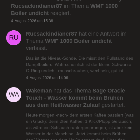
Rucsackindianer87
im Thema
WMF 1000
Boiler undicht
reagiert.
4. August 2026 um 15:38
Rucsackindianer87
hat eine Antwort im
Thema
WMF 1000 Boiler undicht
verfasst.
Das ist die Niveau-Sonde. Die misst den Füllstand des
Dampfboilers. Wahrscheinlich ist der kleine Schwarze
O-Ring undicht. rausschrauben, wechseln, gut ist
4. August 2026 um 14:06
Wakeman
hat das Thema
Sage Oracle
Touch - Wasser kommt beim Brühen
aus dem Heißwasser Zulauf
gestartet.
Heute morgen -nach- dem ersten Kaffee passiert (was
ein Glück): Beim 2ten Kaffee: 1 Klick/Plopp Geräusch,
als wäre ein Schlauch runtergesprungen, ist aber kein
Wasser in der Maschine. Jetzt kommt beim Brühen
das Wasser aus dem Heißwasserzulauf. Über den