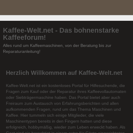
Kaffee-Welt.net - Das bohnenstarke
Kaffeeforum!
Alles rund um Kaffeemaschinen, von der Beratung bis zur
Reparaturanleitung!
Herzlich Willkommen auf Kaffee-Welt.net
Kaffee-Welt.net ist ein kostenloses Portal für Hilfesuchende, die
Fragen zum Kauf oder der Reparatur ihres Kaffeevollautomaten
oder Siebträgermaschine haben. Das Portal bietet aber auch
Freiraum zum Austausch von Erfahrungsberichten und allen
aufkommenden Fragen, rund um das Thema Maschinen und
Kaffee. Hier tummeln sich einige Mitglieder, die viele
Maschinentypen bereits in den Fingern hatten und diese
erfolgreich, hobbymäßig, wieder zum Leben erweckt haben. Als