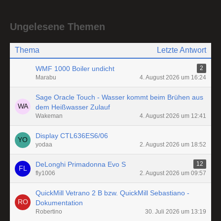
Ungelesene Themen
Thema
Letzte Antwort
WMF 1000 Boiler undicht
2
Marabu
4. August 2026 um 16:24
Sage Oracle Touch - Wasser kommt beim Brühen aus
dem Heißwasser Zulauf
Wakeman
4. August 2026 um 12:41
Display CTL636ES6/06
yodaa
2. August 2026 um 18:52
DeLonghi Primadonna Evo S
12
fly1006
2. August 2026 um 09:57
QuickMill Vetrano 2 B bzw. QuickMill Sebastiano -
Dokumentation
Robertino
30. Juli 2026 um 13:19