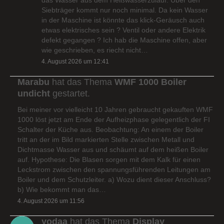
Siebträger kommt nur noch minimal. Da kein Wasser
in der Maschine ist könnte das klick-Geräusch auch
etwas elektrisches sein ? Ventil oder andere Elektrik
defekt gegangen ? Ich hab die Maschine offen, aber
wie geschrieben, es riecht nicht…
4. August 2026 um 12:41
Marabu
hat das Thema
WMF 1000 Boiler
undicht
gestartet.
Bei meiner vor vielleicht 10 Jahren gebraucht gekauften WMF
1000 löst jetzt am Ende der Aufheizphase gelegentlich der FI
Schalter der Küche aus. Beobachtung: An einem der Boiler
tritt an der im Bild markierten Stelle zwischen Metall und
Dichtmasse Wasser aus und schäumt auf dem heißen Boiler
auf. Hypothese: Die Blasen sorgen mit dem Kalk für einen
Leckstrom zwischen den spannungsführenden Leitungen am
Boiler und dem Schutzleiter. a) Wozu dient dieser Anschluss?
b) Wie bekommt man das…
4. August 2026 um 11:56
yodaa
hat das Thema
Display