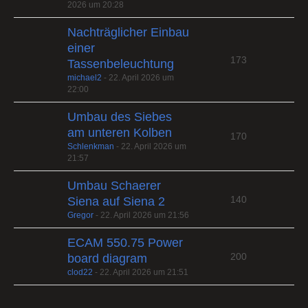
2026 um 20:28
Nachträglicher Einbau
einer
173
Tassenbeleuchtung
michael2
-
22. April 2026 um
22:00
Umbau des Siebes
am unteren Kolben
170
Schlenkman
-
22. April 2026 um
21:57
Umbau Schaerer
140
Siena auf Siena 2
Gregor
-
22. April 2026 um 21:56
ECAM 550.75 Power
200
board diagram
clod22
-
22. April 2026 um 21:51