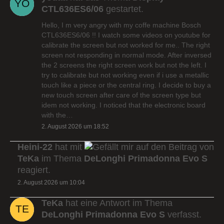
CTL636ES6/06
gestartet.
Hello, I m very angry with my coffe machine Bosch
CTL636ES6/06 !! I watch some videos on youtube for
calibrate the screen but not worked for me.. The right
screen not responding in normal mode. After inversed
the 2 screens the right screen work but not the left. I
try to calibrate but not working even if i use a metallic
touch like a piece or the central ring. I decide to buy a
new touch screen after care of the screen type but
idem not working. I noticed that the electronic board
with the…
2. August 2026 um 18:52
Heini-22
hat mit
auf den Beitrag von
TeKa
im Thema
DeLonghi Primadonna Evo S
reagiert.
2. August 2026 um 10:04
TeKa
hat eine Antwort im Thema
DeLonghi Primadonna Evo S
verfasst.