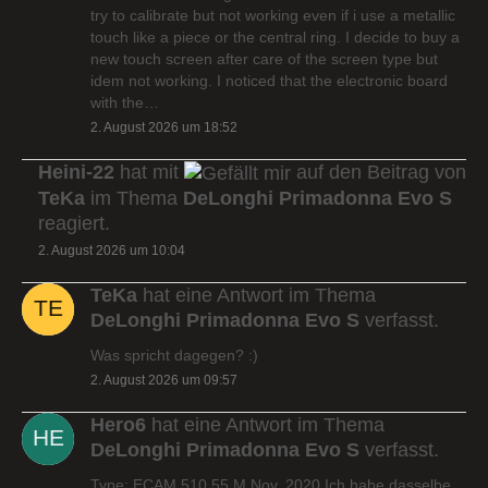
try to calibrate but not working even if i use a metallic
touch like a piece or the central ring. I decide to buy a
new touch screen after care of the screen type but
idem not working. I noticed that the electronic board
with the…
2. August 2026 um 18:52
Heini-22
hat mit
auf den Beitrag von
TeKa
im Thema
DeLonghi Primadonna Evo S
reagiert.
2. August 2026 um 10:04
TeKa
hat eine Antwort im Thema
DeLonghi Primadonna Evo S
verfasst.
Was spricht dagegen? :)
2. August 2026 um 09:57
Hero6
hat eine Antwort im Thema
DeLonghi Primadonna Evo S
verfasst.
Type: ECAM 510.55.M Nov. 2020 Ich habe dasselbe