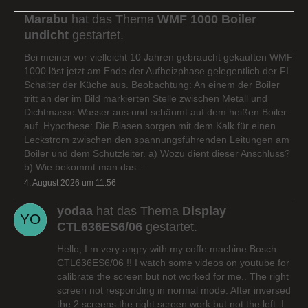
Marabu
hat das Thema
WMF 1000 Boiler
undicht
gestartet.
Bei meiner vor vielleicht 10 Jahren gebraucht gekauften WMF
1000 löst jetzt am Ende der Aufheizphase gelegentlich der FI
Schalter der Küche aus. Beobachtung: An einem der Boiler
tritt an der im Bild markierten Stelle zwischen Metall und
Dichtmasse Wasser aus und schäumt auf dem heißen Boiler
auf. Hypothese: Die Blasen sorgen mit dem Kalk für einen
Leckstrom zwischen den spannungsführenden Leitungen am
Boiler und dem Schutzleiter. a) Wozu dient dieser Anschluss?
b) Wie bekommt man das…
4. August 2026 um 11:56
yodaa
hat das Thema
Display
CTL636ES6/06
gestartet.
Hello, I m very angry with my coffe machine Bosch
CTL636ES6/06 !! I watch some videos on youtube for
calibrate the screen but not worked for me.. The right
screen not responding in normal mode. After inversed
the 2 screens the right screen work but not the left. I