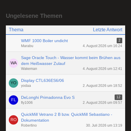
Ungelesene Themen
Thema
Letzte Antwort
WMF 1000 Boiler undicht
2
Marabu
4. August 2026 um 16:24
Sage Oracle Touch - Wasser kommt beim Brühen aus
dem Heißwasser Zulauf
Wakeman
4. August 2026 um 12:41
Display CTL636ES6/06
yodaa
2. August 2026 um 18:52
DeLonghi Primadonna Evo S
12
fly1006
2. August 2026 um 09:57
QuickMill Vetrano 2 B bzw. QuickMill Sebastiano -
Dokumentation
Robertino
30. Juli 2026 um 13:19