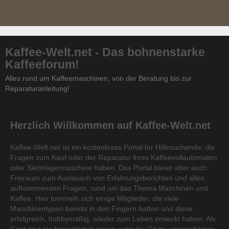
Kaffee-Welt.net - Das bohnenstarke
Kaffeeforum!
Alles rund um Kaffeemaschinen, von der Beratung bis zur
Reparaturanleitung!
Herzlich Willkommen auf Kaffee-Welt.net
Kaffee-Welt.net ist ein kostenloses Portal für Hilfesuchende, die
Fragen zum Kauf oder der Reparatur ihres Kaffeevollautomaten
oder Siebträgermaschine haben. Das Portal bietet aber auch
Freiraum zum Austausch von Erfahrungsberichten und allen
aufkommenden Fragen, rund um das Thema Maschinen und
Kaffee. Hier tummeln sich einige Mitglieder, die viele
Maschinentypen bereits in den Fingern hatten und diese
erfolgreich, hobbymäßig, wieder zum Leben erweckt haben. Als