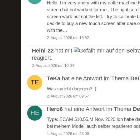
Hello, I m very angry with my coffe machine 
screen but not worked for me.. The right scre
screen work but not the left. I try to calibrate 
decide to buy a new touch screen after care of
with the…
2. August 2026 um 18:52
Heini-22
hat mit
auf den Beitr
reagiert.
2. August 2026 um 10:04
TeKa
hat eine Antwort im Thema
DeL
Was spricht dagegen? :)
2. August 2026 um 09:57
Hero6
hat eine Antwort im Thema
De
Type: ECAM 510.55.M Nov. 2020 Ich habe das
bei meinem Modell auch selber reparieren od
1. August 2026 um 23:00