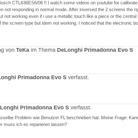
Bosch CTL636ES6/06 !! I watch some videos on youtube for calibrate
en not responding in normal mode. After inversed the 2 screens the ri
but not working even if i use a metallic touch like a piece or the central r
 the screen type but idem not working. I noticed that the electronic b
ag von
TeKa
im Thema
DeLonghi Primadonna Evo S
onghi Primadonna Evo S
verfasst.
Longhi Primadonna Evo S
verfasst.
selbe Problem wie Benutzer FL beschrieben hat. Meine Frage: Kann
er muss ich es reparieren lassen?