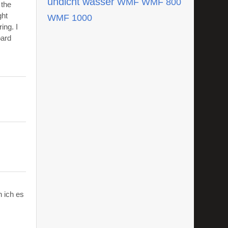
undicht
wasser
WMF
WMF 800
 the
ght
WMF 1000
ing. I
oard
 ich es