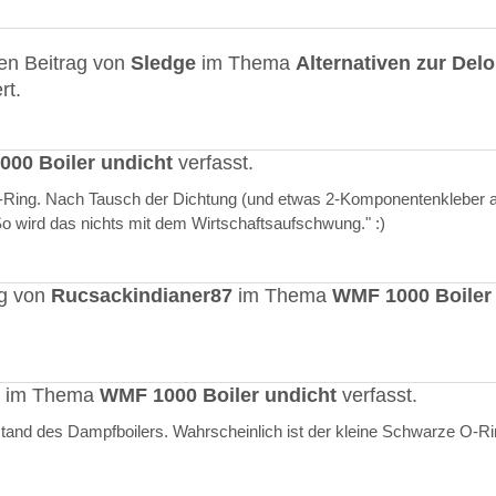
en Beitrag von
Sledge
im Thema
Alternativen zur Del
rt.
00 Boiler undicht
verfasst.
O-Ring. Nach Tausch der Dichtung (und etwas 2-Komponentenkleber a
"So wird das nichts mit dem Wirtschaftsaufschwung." :)
ag von
Rucsackindianer87
im Thema
WMF 1000 Boiler
rt im Thema
WMF 1000 Boiler undicht
verfasst.
stand des Dampfboilers. Wahrscheinlich ist der kleine Schwarze O-R