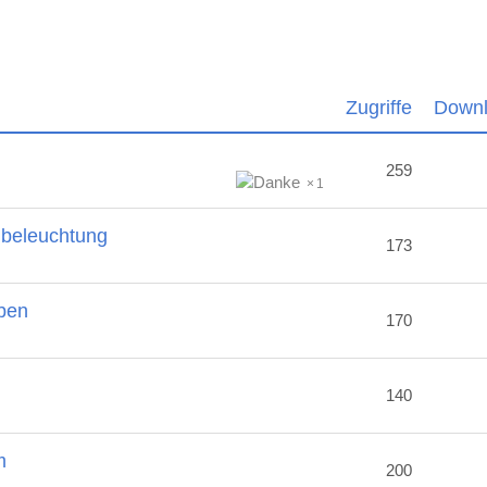
Zugriffe
Down
259
1
nbeleuchtung
173
ben
170
2
140
m
200