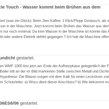
cle Touch - Wasser kommt beim Brühen aus dem
rt (was ein Glück): Beim 2ten Kaffee: 1 Klick/Plopp Geräusch, als 
asser in der Maschine. Jetzt kommt beim Brühen das Wasser aus de
 nur noch minimal. Da kein Wasser in der Maschine ist könnte das k
il oder andere Elektrik defekt gegangen ? Ich hab die Maschine offen
undicht
gestartet.
ften WMF 1000 löst jetzt am Ende der Aufheizphase gelegentlich der F
iler tritt an der im Bild markierten Stelle zwischen Metall und Dich
 Hypothese: Die Blasen sorgen mit dem Kalk für einen Leckstrom zw
m Schutzleiter. a) Wozu dient dieser Anschluss? b) Wie bekommt m
636ES6/06
gestartet.