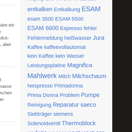
ESAM
entkalken
Entkalkung
esam 3500
ESAM 5500
wäre ein
ESAM 6600
Espresso
fehler
m
Jura
Fehlermeldung
heißwasser
lick-
, aber
Kaffee
kaffeevollautomat
kein Kaffee
kein Wasser
Magnifica
Leistungsplatine
Mahlwerk
Milchschaum
Milch
I
Nespresso
Primadonna
tmasse
ischen
Pumpe
Prima Donna
Problem
an
Reparatur
saeco
Reinigung
Siebträger
siemens
Thermoblock
Solenoidventil