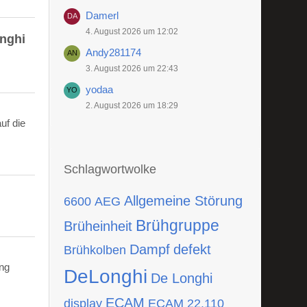
Damerl
4. August 2026 um 12:02
onghi
Andy281174
3. August 2026 um 22:43
yodaa
2. August 2026 um 18:29
uf die
Schlagwortwolke
Allgemeine Störung
6600
AEG
Brühgruppe
Brüheinheit
Dampf
defekt
Brühkolben
ing
DeLonghi
De Longhi
ECAM
display
ECAM 22.110