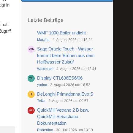
gt in
Letzte Beiträge
chaft
ugriff
WMF 1000 Boiler undicht
Marabu
4. August 2026 um 16:24
Sage Oracle Touch - Wasser
kommt beim Brühen aus dem
Heißwasser Zulauf
Wakeman
4. August 2026 um 12:41
Display CTL636ES6/06
yodaa
2. August 2026 um 18:52
DeLonghi Primadonna Evo S
TeKa
2. August 2026 um 09:57
QuickMill Vetrano 2 B bzw.
QuickMill Sebastiano -
Dokumentation
Robertino
30. Juli 2026 um 13:19