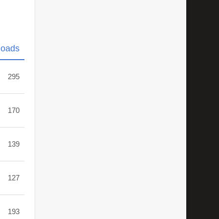
loads
295
170
139
127
193