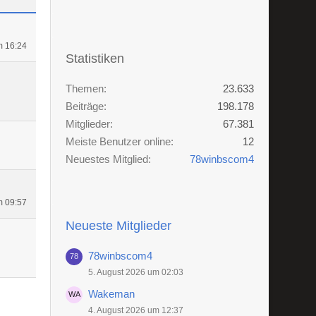
m 16:24
Statistiken
Themen
23.633
Beiträge
198.178
Mitglieder
67.381
Meiste Benutzer online
12
Neuestes Mitglied
78winbscom4
m 09:57
Neueste Mitglieder
78winbscom4
5. August 2026 um 02:03
Wakeman
4. August 2026 um 12:37