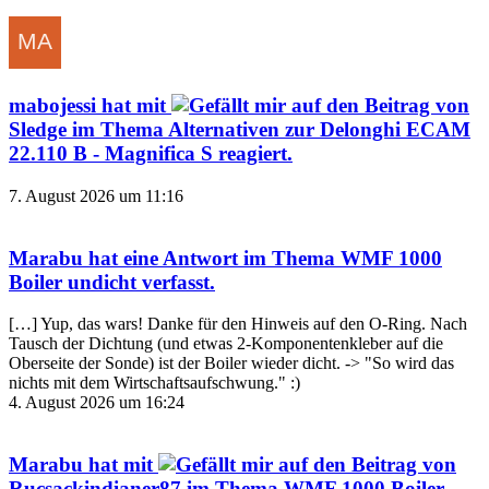
mabojessi
hat mit
auf den Beitrag von
Sledge
im Thema
Alternativen zur Delonghi ECAM
22.110 B - Magnifica S
reagiert.
7. August 2026 um 11:16
Marabu
hat eine Antwort im Thema
WMF 1000
Boiler undicht
verfasst.
[…] Yup, das wars! Danke für den Hinweis auf den O-Ring. Nach
Tausch der Dichtung (und etwas 2-Komponentenkleber auf die
Oberseite der Sonde) ist der Boiler wieder dicht. -> "So wird das
nichts mit dem Wirtschaftsaufschwung." :)
4. August 2026 um 16:24
Marabu
hat mit
auf den Beitrag von
Rucsackindianer87
im Thema
WMF 1000 Boiler