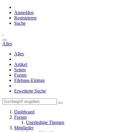
Anmelden
Registrieren
Suche
Alles
Alles
Artikel
Seiten
Forum
Filebase-Eintrag
Erweiterte Suche
Dashboard
Forum
Unerledigte Themen
Mitglieder