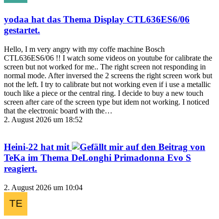
yodaa
hat das Thema
Display CTL636ES6/06
gestartet.
Hello, I m very angry with my coffe machine Bosch
CTL636ES6/06 !! I watch some videos on youtube for calibrate the
screen but not worked for me.. The right screen not responding in
normal mode. After inversed the 2 screens the right screen work but
not the left. I try to calibrate but not working even if i use a metallic
touch like a piece or the central ring. I decide to buy a new touch
screen after care of the screen type but idem not working. I noticed
that the electronic board with the…
2. August 2026 um 18:52
Heini-22
hat mit
auf den Beitrag von
TeKa
im Thema
DeLonghi Primadonna Evo S
reagiert.
2. August 2026 um 10:04