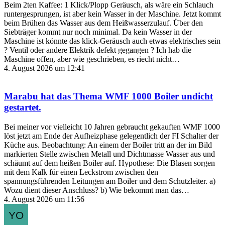
Beim 2ten Kaffee: 1 Klick/Plopp Geräusch, als wäre ein Schlauch
runtergesprungen, ist aber kein Wasser in der Maschine. Jetzt kommt
beim Brühen das Wasser aus dem Heißwasserzulauf. Über den
Siebträger kommt nur noch minimal. Da kein Wasser in der
Maschine ist könnte das klick-Geräusch auch etwas elektrisches sein
? Ventil oder andere Elektrik defekt gegangen ? Ich hab die
Maschine offen, aber wie geschrieben, es riecht nicht…
4. August 2026 um 12:41
Marabu
hat das Thema
WMF 1000 Boiler undicht
gestartet.
Bei meiner vor vielleicht 10 Jahren gebraucht gekauften WMF 1000
löst jetzt am Ende der Aufheizphase gelegentlich der FI Schalter der
Küche aus. Beobachtung: An einem der Boiler tritt an der im Bild
markierten Stelle zwischen Metall und Dichtmasse Wasser aus und
schäumt auf dem heißen Boiler auf. Hypothese: Die Blasen sorgen
mit dem Kalk für einen Leckstrom zwischen den
spannungsführenden Leitungen am Boiler und dem Schutzleiter. a)
Wozu dient dieser Anschluss? b) Wie bekommt man das…
4. August 2026 um 11:56