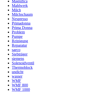
Magnifica
Mahlwerk
Milch
Milchschaum
Nespresso
Primadonna
Prima Donna
Problem
Pumpe
Reinigung
Reparatur
saeco
Siebträger
siemens
Solenoidventil
Thermoblock
undicht
wasser
WMF
WMF 800
WMF 1000