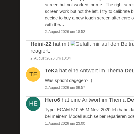
screen but not worked for me.. The right scre
screen work but not the left. I try to calibrate 
decide to buy a new touch screen after care of
with the…
2. August 2026 um 18:52
Heini-22
hat mit
auf den Beitr
reagiert.
2. August 2026 um 10:04
TeKa
hat eine Antwort im Thema
DeL
Was spricht dagegen? :)
2. August 2026 um 09:57
Hero6
hat eine Antwort im Thema
De
Type: ECAM 510.55.M Nov. 2020 Ich habe das
bei meinem Modell auch selber reparieren od
1. August 2026 um 23:00