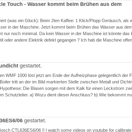
cle Touch - Wasser kommt beim Brühen aus dem
rt (was ein Glück): Beim 2ten Kaffee: 1 Klick/Plopp Geräusch, als 
asser in der Maschine. Jetzt kommt beim Brühen das Wasser aus de
 nur noch minimal. Da kein Wasser in der Maschine ist könnte das k
il oder andere Elektrik defekt gegangen ? Ich hab die Maschine offen
undicht
gestartet.
ften WMF 1000 löst jetzt am Ende der Aufheizphase gelegentlich der F
iler tritt an der im Bild markierten Stelle zwischen Metall und Dich
 Hypothese: Die Blasen sorgen mit dem Kalk für einen Leckstrom zw
m Schutzleiter. a) Wozu dient dieser Anschluss? b) Wie bekommt m
636ES6/06
gestartet.
Bosch CTL636ES6/06 !! I watch some videos on youtube for calibrate