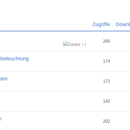
Zugriffe
Down
260
1
nbeleuchtung
174
ben
172
2
142
m
202