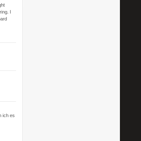
ght
ing. I
oard
 ich es