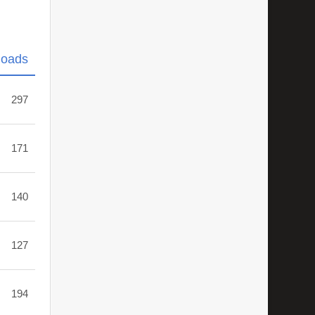
loads
297
171
140
127
194