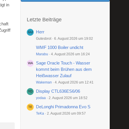
gt in
Letzte Beiträge
chaft
ugriff
Herr
Gutesbrot
6. August 2026 um 19:02
WMF 1000 Boiler undicht
Marabu
4. August 2026 um 16:24
Sage Oracle Touch - Wasser
kommt beim Brühen aus dem
Heißwasser Zulauf
Wakeman
4. August 2026 um 12:41
Display CTL636ES6/06
yodaa
2. August 2026 um 18:52
DeLonghi Primadonna Evo S
TeKa
2. August 2026 um 09:57