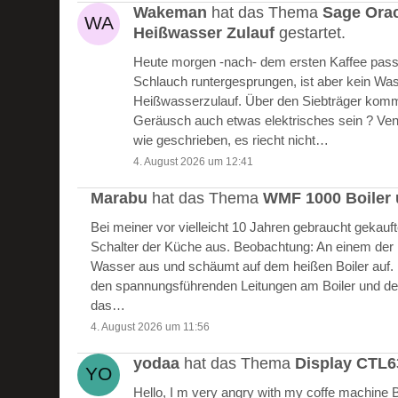
Wakeman
hat das Thema
Sage Ora
Heißwasser Zulauf
gestartet.
Heute morgen -nach- dem ersten Kaffee passie
Schlauch runtergesprungen, ist aber kein W
Heißwasserzulauf. Über den Siebträger kommt
Geräusch auch etwas elektrisches sein ? Vent
wie geschrieben, es riecht nicht…
4. August 2026 um 12:41
Marabu
hat das Thema
WMF 1000 Boiler 
Bei meiner vor vielleicht 10 Jahren gebraucht gekau
Schalter der Küche aus. Beobachtung: An einem der Bo
Wasser aus und schäumt auf dem heißen Boiler auf.
den spannungsführenden Leitungen am Boiler und de
das…
4. August 2026 um 11:56
yodaa
hat das Thema
Display CTL
Hello, I m very angry with my coffe machine 