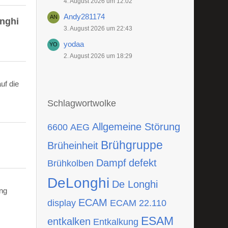
4. August 2026 um 12:02
Andy281174
onghi
3. August 2026 um 22:43
yodaa
2. August 2026 um 18:29
uf die
Schlagwortwolke
Allgemeine Störung
6600
AEG
Brühgruppe
Brüheinheit
Dampf
defekt
Brühkolben
DeLonghi
De Longhi
ing
ECAM
display
ECAM 22.110
ESAM
entkalken
Entkalkung