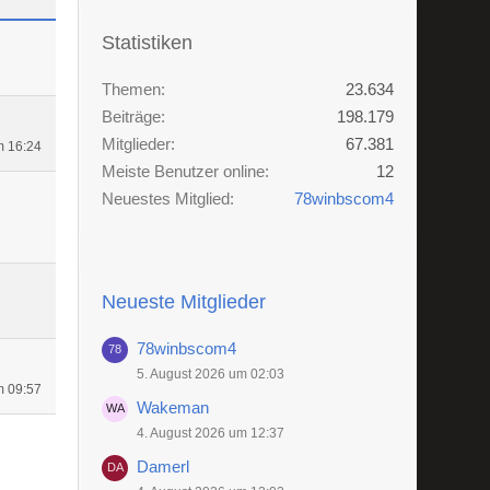
Statistiken
Themen
23.634
Beiträge
198.179
Mitglieder
67.381
m 16:24
Meiste Benutzer online
12
Neuestes Mitglied
78winbscom4
Neueste Mitglieder
78winbscom4
5. August 2026 um 02:03
m 09:57
Wakeman
4. August 2026 um 12:37
Damerl