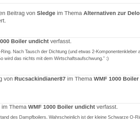
en Beitrag von
Sledge
im Thema
Alternativen zur Del
rt.
00 Boiler undicht
verfasst.
O-Ring. Nach Tausch der Dichtung (und etwas 2-Komponentenkleber a
"So wird das nichts mit dem Wirtschaftsaufschwung." :)
ag von
Rucsackindianer87
im Thema
WMF 1000 Boiler
rt im Thema
WMF 1000 Boiler undicht
verfasst.
stand des Dampfboilers. Wahrscheinlich ist der kleine Schwarze O-R