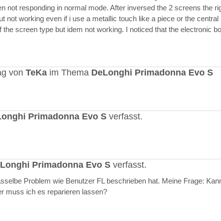
en not responding in normal mode. After inversed the 2 screens the ri
but not working even if i use a metallic touch like a piece or the central r
 the screen type but idem not working. I noticed that the electronic b
ag von
TeKa
im Thema
DeLonghi Primadonna Evo S
onghi Primadonna Evo S
verfasst.
Longhi Primadonna Evo S
verfasst.
selbe Problem wie Benutzer FL beschrieben hat. Meine Frage: Kann
er muss ich es reparieren lassen?