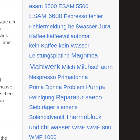
esam 3500
ESAM 5500
ESAM 6600
Espresso
fehler
wäre ein
Jura
Fehlermeldung
heißwasser
m
lick-
Kaffee
kaffeevollautomat
, aber
kein Kaffee
kein Wasser
Magnifica
Leistungsplatine
Mahlwerk
Milchschaum
Milch
Nespresso
Primadonna
I
Pumpe
tmasse
Prima Donna
Problem
ischen
Reparatur
saeco
Reinigung
an
Siebträger
siemens
Thermoblock
Solenoidventil
undicht
wasser
WMF
WMF 800
WMF 1000
 the