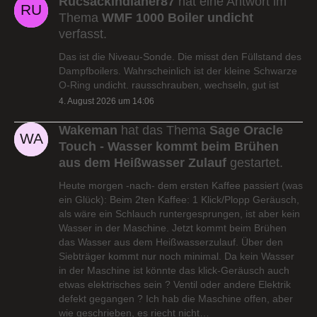
Rucsackindianer87
hat eine Antwort im
Thema
WMF 1000 Boiler undicht
verfasst.
Das ist die Niveau-Sonde. Die misst den Füllstand des
Dampfboilers. Wahrscheinlich ist der kleine Schwarze
O-Ring undicht. rausschrauben, wechseln, gut ist
4. August 2026 um 14:06
Wakeman
hat das Thema
Sage Oracle
Touch - Wasser kommt beim Brühen
aus dem Heißwasser Zulauf
gestartet.
Heute morgen -nach- dem ersten Kaffee passiert (was
ein Glück): Beim 2ten Kaffee: 1 Klick/Plopp Geräusch,
als wäre ein Schlauch runtergesprungen, ist aber kein
Wasser in der Maschine. Jetzt kommt beim Brühen
das Wasser aus dem Heißwasserzulauf. Über den
Siebträger kommt nur noch minimal. Da kein Wasser
in der Maschine ist könnte das klick-Geräusch auch
etwas elektrisches sein ? Ventil oder andere Elektrik
defekt gegangen ? Ich hab die Maschine offen, aber
wie geschrieben, es riecht nicht…