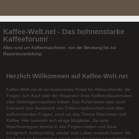
Kaffee-Welt.net - Das bohnenstarke
Kaffeeforum!
Alles rund um Kaffeemaschinen, von der Beratung bis zur
Reparaturanleitung!
Herzlich Willkommen auf Kaffee-Welt.net
Kaffee-Welt.net ist ein kostenloses Portal für Hilfesuchende, die
Fragen zum Kauf oder der Reparatur ihres Kaffeevollautomaten
oder Siebträgermaschine haben. Das Portal bietet aber auch
Freiraum zum Austausch von Erfahrungsberichten und allen
aufkommenden Fragen, rund um das Thema Maschinen und
Kaffee. Hier tummeln sich einige Mitglieder, die viele
Maschinentypen bereits in den Fingern hatten und diese
erfolgreich, hobbymäßig, wieder zum Leben erweckt haben. Als