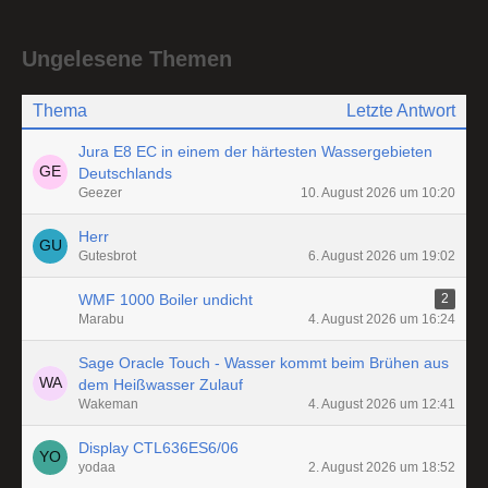
Ungelesene Themen
Thema
Letzte Antwort
Jura E8 EC in einem der härtesten Wassergebieten
Deutschlands
Geezer
10. August 2026 um 10:20
Herr
Gutesbrot
6. August 2026 um 19:02
WMF 1000 Boiler undicht
2
Marabu
4. August 2026 um 16:24
Sage Oracle Touch - Wasser kommt beim Brühen aus
dem Heißwasser Zulauf
Wakeman
4. August 2026 um 12:41
Display CTL636ES6/06
yodaa
2. August 2026 um 18:52