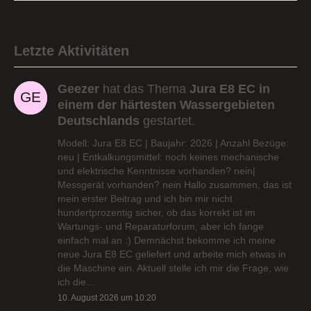
Letzte Aktivitäten
Geezer
hat das Thema
Jura E8 EC in
einem der härtesten Wassergebieten
Deutschlands
gestartet.
Modell: Jura E8 EC | Baujahr: 2026 | Anzahl Bezüge:
neu | Entkalkungsmittel: noch keines mechanische
und elektrische Kenntnisse vorhanden? nein|
Messgerät vorhanden? nein Hallo zusammen, das ist
mein erster Beitrag und ich bin mir nicht
hundertprozentig sicher, ob das korrekt ist im
Wartungs- und Reparaturforum, aber ich fange
einfach mal an :) Demnächst bekomme ich meine
neue Jura E8 EC geliefert und arbeite mich etwas in
die Maschine ein. Aktuell stelle ich mir die Frage, wie
ich die…
10. August 2026 um 10:20