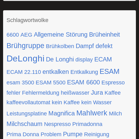
Schlagwortwolke
Allgemeine Störung
Brüheinheit
6600
AEG
Brühgruppe
Dampf
defekt
Brühkolben
DeLonghi
De Longhi
ECAM
display
ESAM
entkalken
ECAM 22.110
Entkalkung
ESAM 6600
esam 3500
ESAM 5500
Espresso
Jura
fehler
Fehlermeldung
heißwasser
Kaffee
kaffeevollautomat
kein Kaffee
kein Wasser
Mahlwerk
Magnifica
Leistungsplatine
Milch
Milchschaum
Nespresso
Primadonna
Pumpe
Prima Donna
Problem
Reinigung