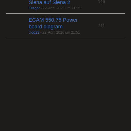
146
Siena auf Siena 2
Gregor
-
22. April 2026 um 21:56
ECAM 550.75 Power
211
board diagram
clod22
-
22. April 2026 um 21:51