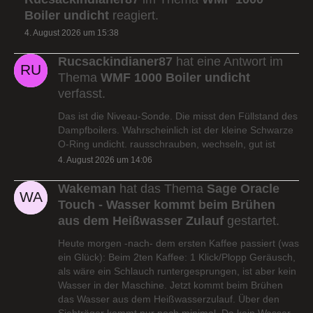
Boiler undicht
reagiert.
4. August 2026 um 15:38
Rucsackindianer87
hat eine Antwort im
Thema
WMF 1000 Boiler undicht
verfasst.
Das ist die Niveau-Sonde. Die misst den Füllstand des
Dampfboilers. Wahrscheinlich ist der kleine Schwarze
O-Ring undicht. rausschrauben, wechseln, gut ist
4. August 2026 um 14:06
Wakeman
hat das Thema
Sage Oracle
Touch - Wasser kommt beim Brühen
aus dem Heißwasser Zulauf
gestartet.
Heute morgen -nach- dem ersten Kaffee passiert (was
ein Glück): Beim 2ten Kaffee: 1 Klick/Plopp Geräusch,
als wäre ein Schlauch runtergesprungen, ist aber kein
Wasser in der Maschine. Jetzt kommt beim Brühen
das Wasser aus dem Heißwasserzulauf. Über den
Siebträger kommt nur noch minimal. Da kein Wasser