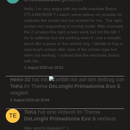
Hello, I m very angry with my coffe machine Bosch
CTL636ES6/06 !! I watch some videos on youtube for
calibrate the screen but not worked for me.. The right
screen not responding in normal mode. After inversed
the 2 screens the right screen work but not the left. I
try to calibrate but not working even if i use a metallic
touch like a piece or the central ring. I decide to buy a
new touch screen after care of the screen type but
idem not working. I noticed that the electronic board
with the…
2. August 2026 um 18:52
Heini-22
hat mit
auf den Beitrag von
TeKa
im Thema
DeLonghi Primadonna Evo S
reagiert.
2. August 2026 um 10:04
TeKa
hat eine Antwort im Thema
DeLonghi Primadonna Evo S
verfasst.
Was spricht dagegen? :)