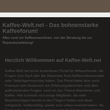
Kaffee-Welt.net - Das bohnenstarke
Kaffeeforum!
Alles rund um Kaffeemaschinen, von der Beratung bis zur
Reparaturanleitung!
Herzlich Willkommen auf Kaffee-Welt.net
Kaffee-Welt.net ist ein kostenloses Portal für Hilfesuchende, die
Fragen zum Kauf oder der Reparatur ihres Kaffeevollautomaten
oder Siebträgermaschine haben. Das Portal bietet aber auch
Freiraum zum Austausch von Erfahrungsberichten und allen
aufkommenden Fragen, rund um das Thema Maschinen und
Kaffee. Hier tummeln sich einige Mitglieder, die viele
Maschinentypen bereits in den Fingern hatten und diese
erfolgreich, hobbymäßig, wieder zum Leben erweckt haben. Als