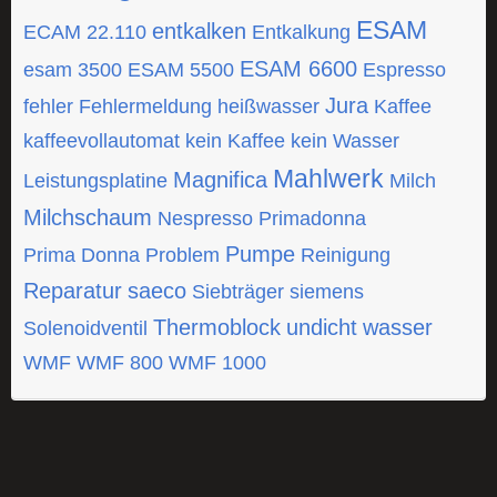
ESAM
entkalken
ECAM 22.110
Entkalkung
ESAM 6600
esam 3500
ESAM 5500
Espresso
Jura
fehler
Fehlermeldung
heißwasser
Kaffee
kaffeevollautomat
kein Kaffee
kein Wasser
Mahlwerk
Magnifica
Leistungsplatine
Milch
Milchschaum
Nespresso
Primadonna
Pumpe
Prima Donna
Problem
Reinigung
Reparatur
saeco
Siebträger
siemens
Thermoblock
undicht
wasser
Solenoidventil
WMF
WMF 800
WMF 1000