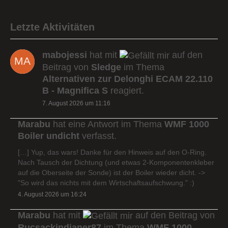
Letzte Aktivitäten
mabojessi
hat mit
auf den
Beitrag von
Sledge
im Thema
Alternativen zur Delonghi ECAM 22.110
B - Magnifica S
reagiert.
7. August 2026 um 11:16
Marabu
hat eine Antwort im Thema
WMF 1000
Boiler undicht
verfasst.
[…] Yup, das wars! Danke für den Hinweis auf den O-Ring.
Nach Tausch der Dichtung (und etwas 2-Komponentenkleber
auf die Oberseite der Sonde) ist der Boiler wieder dicht. ->
"So wird das nichts mit dem Wirtschaftsaufschwung." :)
4. August 2026 um 16:24
Marabu
hat mit
auf den Beitrag von
Rucsackindianer87
im Thema
WMF 1000