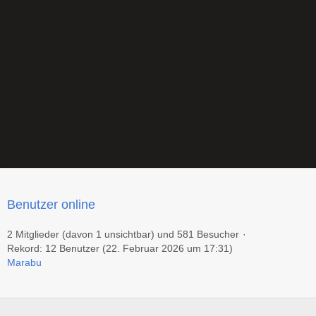
Benutzer online
2 Mitglieder (davon 1 unsichtbar) und 581 Besucher
Rekord: 12 Benutzer (
22. Februar 2026 um 17:31
)
Marabu