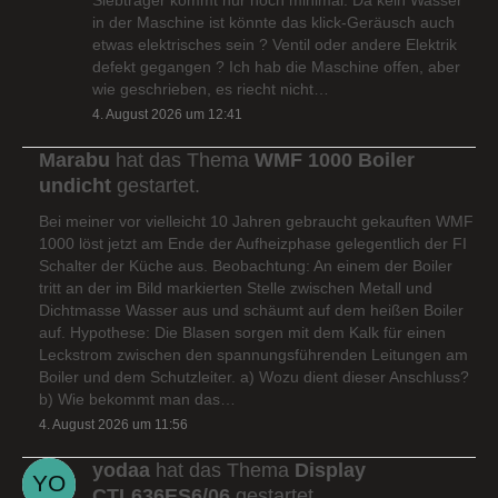
in der Maschine ist könnte das klick-Geräusch auch
etwas elektrisches sein ? Ventil oder andere Elektrik
defekt gegangen ? Ich hab die Maschine offen, aber
wie geschrieben, es riecht nicht…
4. August 2026 um 12:41
Marabu
hat das Thema
WMF 1000 Boiler
undicht
gestartet.
Bei meiner vor vielleicht 10 Jahren gebraucht gekauften WMF
1000 löst jetzt am Ende der Aufheizphase gelegentlich der FI
Schalter der Küche aus. Beobachtung: An einem der Boiler
tritt an der im Bild markierten Stelle zwischen Metall und
Dichtmasse Wasser aus und schäumt auf dem heißen Boiler
auf. Hypothese: Die Blasen sorgen mit dem Kalk für einen
Leckstrom zwischen den spannungsführenden Leitungen am
Boiler und dem Schutzleiter. a) Wozu dient dieser Anschluss?
b) Wie bekommt man das…
4. August 2026 um 11:56
yodaa
hat das Thema
Display
CTL636ES6/06
gestartet.