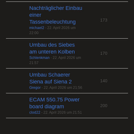
Nachträglicher Einbau
einer
173
Tassenbeleuchtung
michael2
-
22. April 2026 um
22:00
Umbau des Siebes
am unteren Kolben
170
Schlenkman
-
22. April 2026 um
21:57
Umbau Schaerer
140
Siena auf Siena 2
Gregor
-
22. April 2026 um 21:56
ECAM 550.75 Power
200
board diagram
clod22
-
22. April 2026 um 21:51