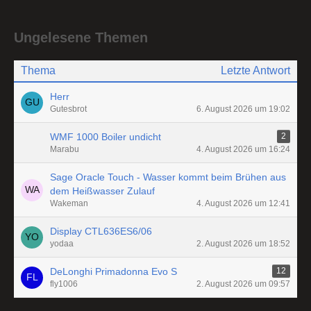
Ungelesene Themen
Thema
Letzte Antwort
Herr
Gutesbrot
6. August 2026 um 19:02
WMF 1000 Boiler undicht
2
Marabu
4. August 2026 um 16:24
Sage Oracle Touch - Wasser kommt beim Brühen aus
dem Heißwasser Zulauf
Wakeman
4. August 2026 um 12:41
Display CTL636ES6/06
yodaa
2. August 2026 um 18:52
DeLonghi Primadonna Evo S
12
fly1006
2. August 2026 um 09:57