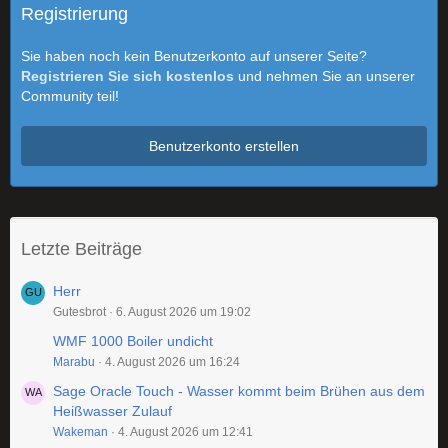
Registrierung
Sie haben noch kein Benutzerkonto auf unserer Seite?
Registrieren Sie sich kostenlos
und nehmen Sie an unserer
Community teil!
Benutzerkonto erstellen
Letzte Beiträge
Herr
Gutesbrot
6. August 2026 um 19:02
WMF 1000 Boiler undicht
Marabu
4. August 2026 um 16:24
Sage Oracle Touch - Wasser kommt beim Brühen aus dem
Heißwasser Zulauf
Wakeman
4. August 2026 um 12:41