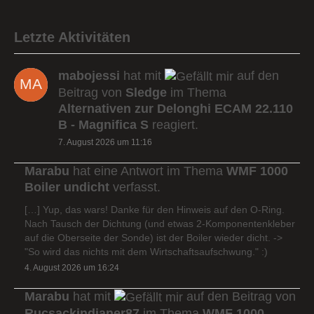
Letzte Aktivitäten
mabojessi
hat mit
auf den
Beitrag von
Sledge
im Thema
Alternativen zur Delonghi ECAM 22.110
B - Magnifica S
reagiert.
7. August 2026 um 11:16
Marabu
hat eine Antwort im Thema
WMF 1000
Boiler undicht
verfasst.
[…] Yup, das wars! Danke für den Hinweis auf den O-Ring.
Nach Tausch der Dichtung (und etwas 2-Komponentenkleber
auf die Oberseite der Sonde) ist der Boiler wieder dicht. ->
"So wird das nichts mit dem Wirtschaftsaufschwung." :)
4. August 2026 um 16:24
Marabu
hat mit
auf den Beitrag von
Rucsackindianer87
im Thema
WMF 1000