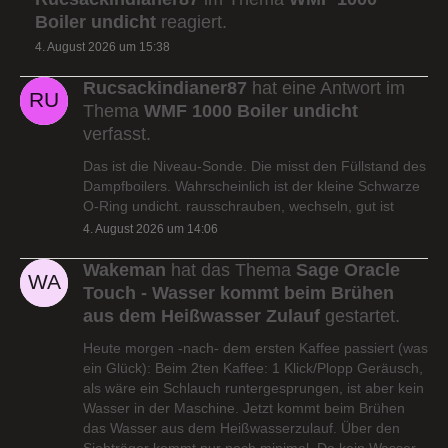
Boiler undicht
reagiert.
4. August 2026 um 15:38
Rucsackindianer87
hat eine Antwort im
Thema
WMF 1000 Boiler undicht
verfasst.
Das ist die Niveau-Sonde. Die misst den Füllstand des
Dampfboilers. Wahrscheinlich ist der kleine Schwarze
O-Ring undicht. rausschrauben, wechseln, gut ist
4. August 2026 um 14:06
Wakeman
hat das Thema
Sage Oracle
Touch - Wasser kommt beim Brühen
aus dem Heißwasser Zulauf
gestartet.
Heute morgen -nach- dem ersten Kaffee passiert (was
ein Glück): Beim 2ten Kaffee: 1 Klick/Plopp Geräusch,
als wäre ein Schlauch runtergesprungen, ist aber kein
Wasser in der Maschine. Jetzt kommt beim Brühen
das Wasser aus dem Heißwasserzulauf. Über den
Siebträger kommt nur noch minimal. Da kein Wasser