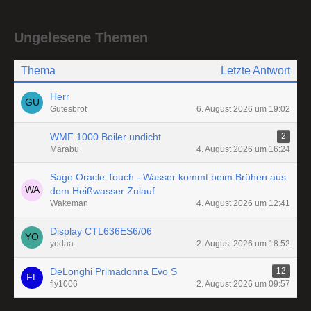
Ungelesene Themen
Thema
Letzte Antwort
Herr
Gutesbrot
6. August 2026 um 19:02
WMF 1000 Boiler undicht
2
Marabu
4. August 2026 um 16:24
Sage Oracle Touch - Wasser kommt beim Brühen aus
dem Heißwasser Zulauf
Wakeman
4. August 2026 um 12:41
Display CTL636ES6/06
yodaa
2. August 2026 um 18:52
DeLonghi Primadonna Evo S
12
fly1006
2. August 2026 um 09:57