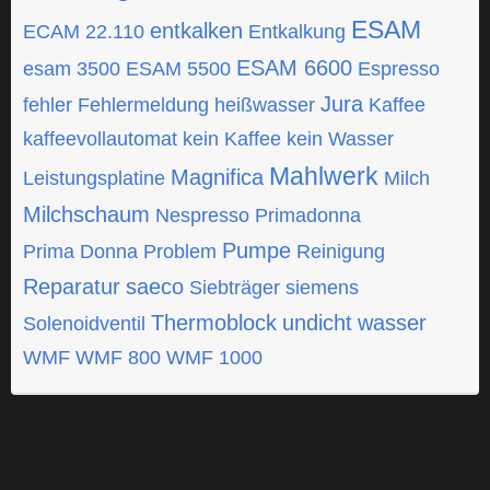
ESAM
entkalken
ECAM 22.110
Entkalkung
ESAM 6600
esam 3500
ESAM 5500
Espresso
Jura
fehler
Fehlermeldung
heißwasser
Kaffee
kaffeevollautomat
kein Kaffee
kein Wasser
Mahlwerk
Magnifica
Leistungsplatine
Milch
Milchschaum
Nespresso
Primadonna
Pumpe
Prima Donna
Problem
Reinigung
Reparatur
saeco
Siebträger
siemens
Thermoblock
undicht
wasser
Solenoidventil
WMF
WMF 800
WMF 1000