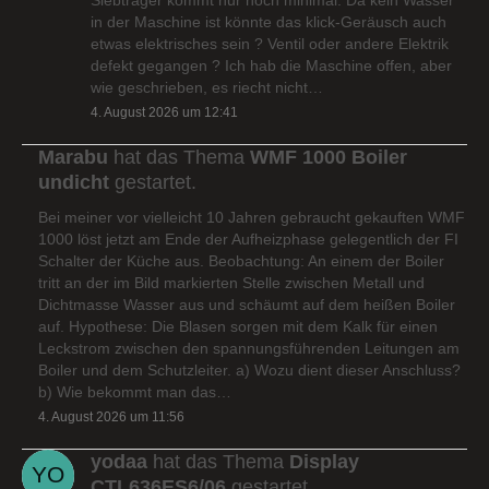
in der Maschine ist könnte das klick-Geräusch auch
etwas elektrisches sein ? Ventil oder andere Elektrik
defekt gegangen ? Ich hab die Maschine offen, aber
wie geschrieben, es riecht nicht…
4. August 2026 um 12:41
Marabu
hat das Thema
WMF 1000 Boiler
undicht
gestartet.
Bei meiner vor vielleicht 10 Jahren gebraucht gekauften WMF
1000 löst jetzt am Ende der Aufheizphase gelegentlich der FI
Schalter der Küche aus. Beobachtung: An einem der Boiler
tritt an der im Bild markierten Stelle zwischen Metall und
Dichtmasse Wasser aus und schäumt auf dem heißen Boiler
auf. Hypothese: Die Blasen sorgen mit dem Kalk für einen
Leckstrom zwischen den spannungsführenden Leitungen am
Boiler und dem Schutzleiter. a) Wozu dient dieser Anschluss?
b) Wie bekommt man das…
4. August 2026 um 11:56
yodaa
hat das Thema
Display
CTL636ES6/06
gestartet.