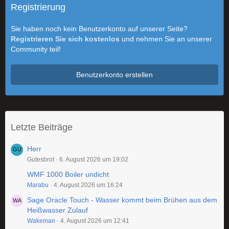
Registrierung
Sie haben noch kein Benutzerkonto auf unserer Seite?
Registrieren Sie sich kostenlos
und nehmen Sie an unserer
Community teil!
Benutzerkonto erstellen
Letzte Beiträge
Herr
Gutesbrot
6. August 2026 um 19:02
WMF 1000 Boiler undicht
Marabu
4. August 2026 um 16:24
Sage Oracle Touch - Wasser kommt beim Brühen aus dem
Heißwasser Zulauf
Wakeman
4. August 2026 um 12:41