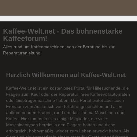
Kaffee-Welt.net - Das bohnenstarke
Kaffeeforum!
Alles rund um Kaffeemaschinen, von der Beratung bis zur
Reparaturanleitung!
Herzlich Willkommen auf Kaffee-Welt.net
Kaffee-Welt.net ist ein kostenloses Portal für Hilfesuchende, die
Fragen zum Kauf oder der Reparatur ihres Kaffeevollautomaten
oder Siebträgermaschine haben. Das Portal bietet aber auch
Freiraum zum Austausch von Erfahrungsberichten und allen
aufkommenden Fragen, rund um das Thema Maschinen und
Kaffee. Hier tummeln sich einige Mitglieder, die viele
Maschinentypen bereits in den Fingern hatten und diese
erfolgreich, hobbymäßig, wieder zum Leben erweckt haben. Als