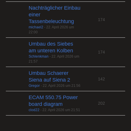
Nachträglicher Einbau
einer
174
Tassenbeleuchtung
michael2
-
22. April 2026 um
22:00
Umbau des Siebes
am unteren Kolben
174
Schlenkman
-
22. April 2026 um
21:57
Umbau Schaerer
142
Siena auf Siena 2
Gregor
-
22. April 2026 um 21:56
ECAM 550.75 Power
202
board diagram
clod22
-
22. April 2026 um 21:51