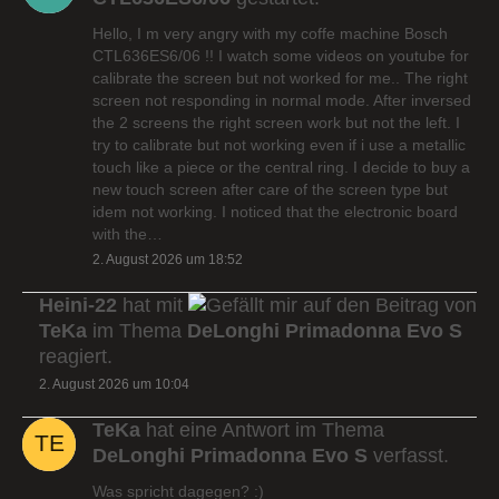
Hello, I m very angry with my coffe machine Bosch
CTL636ES6/06 !! I watch some videos on youtube for
calibrate the screen but not worked for me.. The right
screen not responding in normal mode. After inversed
the 2 screens the right screen work but not the left. I
try to calibrate but not working even if i use a metallic
touch like a piece or the central ring. I decide to buy a
new touch screen after care of the screen type but
idem not working. I noticed that the electronic board
with the…
2. August 2026 um 18:52
Heini-22
hat mit
auf den Beitrag von
TeKa
im Thema
DeLonghi Primadonna Evo S
reagiert.
2. August 2026 um 10:04
TeKa
hat eine Antwort im Thema
DeLonghi Primadonna Evo S
verfasst.
Was spricht dagegen? :)