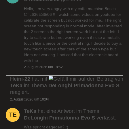
Hello, I m very angry with my coffe machine Bosch
CTL636ES6/06 !! I watch some videos on youtube for
calibrate the screen but not worked for me.. The right
screen not responding in normal mode. After inversed
the 2 screens the right screen work but not the left. I
try to calibrate but not working even if i use a metallic
touch like a piece or the central ring. I decide to buy a
new touch screen after care of the screen type but
idem not working. I noticed that the electronic board
with the…
2. August 2026 um 18:52
Heini-22
hat mit
auf den Beitrag von
TeKa
im Thema
DeLonghi Primadonna Evo S
reagiert.
2. August 2026 um 10:04
TeKa
hat eine Antwort im Thema
DeLonghi Primadonna Evo S
verfasst.
Was spricht dagegen? :)