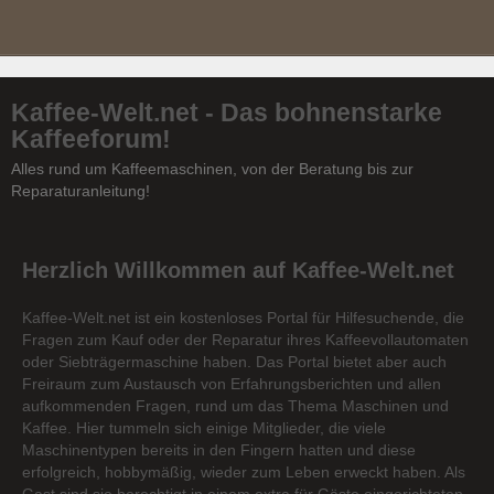
Kaffee-Welt.net - Das bohnenstarke
Kaffeeforum!
Alles rund um Kaffeemaschinen, von der Beratung bis zur
Reparaturanleitung!
Herzlich Willkommen auf Kaffee-Welt.net
Kaffee-Welt.net ist ein kostenloses Portal für Hilfesuchende, die
Fragen zum Kauf oder der Reparatur ihres Kaffeevollautomaten
oder Siebträgermaschine haben. Das Portal bietet aber auch
Freiraum zum Austausch von Erfahrungsberichten und allen
aufkommenden Fragen, rund um das Thema Maschinen und
Kaffee. Hier tummeln sich einige Mitglieder, die viele
Maschinentypen bereits in den Fingern hatten und diese
erfolgreich, hobbymäßig, wieder zum Leben erweckt haben. Als