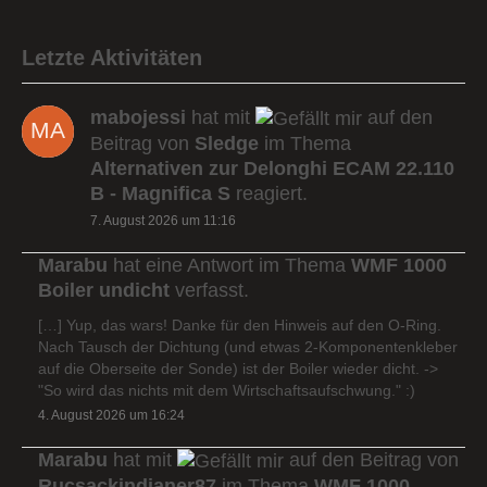
Letzte Aktivitäten
mabojessi
hat mit
auf den
Beitrag von
Sledge
im Thema
Alternativen zur Delonghi ECAM 22.110
B - Magnifica S
reagiert.
7. August 2026 um 11:16
Marabu
hat eine Antwort im Thema
WMF 1000
Boiler undicht
verfasst.
[…] Yup, das wars! Danke für den Hinweis auf den O-Ring.
Nach Tausch der Dichtung (und etwas 2-Komponentenkleber
auf die Oberseite der Sonde) ist der Boiler wieder dicht. ->
"So wird das nichts mit dem Wirtschaftsaufschwung." :)
4. August 2026 um 16:24
Marabu
hat mit
auf den Beitrag von
Rucsackindianer87
im Thema
WMF 1000