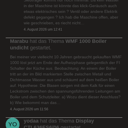
in der Maschine ist könnte das klick-Geräusch auch
etwas elektrisches sein ? Ventil oder andere Elektrik
defekt gegangen ? Ich hab die Maschine offen, aber
wie geschrieben, es riecht nicht…
4. August 2026 um 12:41
Marabu
hat das Thema
WMF 1000 Boiler
undicht
gestartet.
Bei meiner vor vielleicht 10 Jahren gebraucht gekauften WMF
1000 löst jetzt am Ende der Aufheizphase gelegentlich der FI
Schalter der Küche aus. Beobachtung: An einem der Boiler
tritt an der im Bild markierten Stelle zwischen Metall und
Dichtmasse Wasser aus und schäumt auf dem heißen Boiler
auf. Hypothese: Die Blasen sorgen mit dem Kalk für einen
Leckstrom zwischen den spannungsführenden Leitungen am
Boiler und dem Schutzleiter. a) Wozu dient dieser Anschluss?
b) Wie bekommt man das…
4. August 2026 um 11:56
yodaa
hat das Thema
Display
CTL636ES6/06
gestartet.