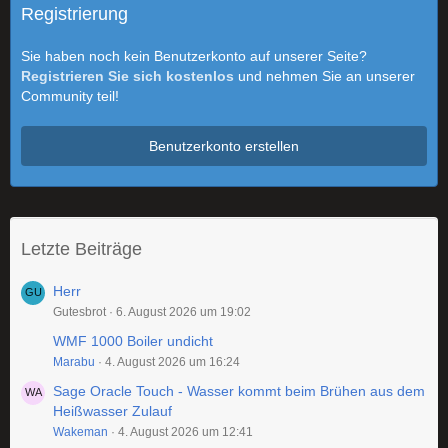
Registrierung
Sie haben noch kein Benutzerkonto auf unserer Seite?
Registrieren Sie sich kostenlos
und nehmen Sie an unserer
Community teil!
Benutzerkonto erstellen
Letzte Beiträge
Herr
Gutesbrot
6. August 2026 um 19:02
WMF 1000 Boiler undicht
Marabu
4. August 2026 um 16:24
Sage Oracle Touch - Wasser kommt beim Brühen aus dem
Heißwasser Zulauf
Wakeman
4. August 2026 um 12:41