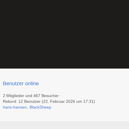
Benutzer online
2 Mitglieder und 467 Besucher
Rekord: 12 Benutzer (
22. Februar 2026 um 17:31
)
hans-hansen
BlackSheep