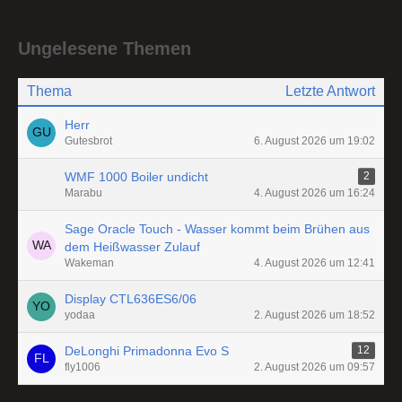
Ungelesene Themen
Thema
Letzte Antwort
Herr
Gutesbrot
6. August 2026 um 19:02
WMF 1000 Boiler undicht
2
Marabu
4. August 2026 um 16:24
Sage Oracle Touch - Wasser kommt beim Brühen aus
dem Heißwasser Zulauf
Wakeman
4. August 2026 um 12:41
Display CTL636ES6/06
yodaa
2. August 2026 um 18:52
DeLonghi Primadonna Evo S
12
fly1006
2. August 2026 um 09:57