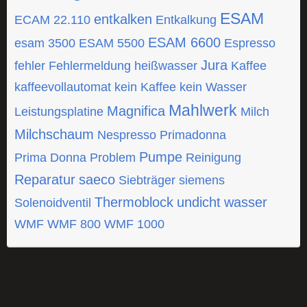
ESAM
entkalken
ECAM 22.110
Entkalkung
ESAM 6600
esam 3500
ESAM 5500
Espresso
Jura
fehler
Fehlermeldung
heißwasser
Kaffee
kaffeevollautomat
kein Kaffee
kein Wasser
Mahlwerk
Magnifica
Leistungsplatine
Milch
Milchschaum
Nespresso
Primadonna
Pumpe
Prima Donna
Problem
Reinigung
Reparatur
saeco
Siebträger
siemens
Thermoblock
undicht
wasser
Solenoidventil
WMF
WMF 800
WMF 1000