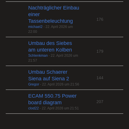
Nachträglicher Einbau
einer
176
Tassenbeleuchtung
michael2
-
22. April 2026 um
22:00
Umbau des Siebes
am unteren Kolben
179
Schlenkman
-
22. April 2026 um
21:57
Umbau Schaerer
144
Siena auf Siena 2
Gregor
-
22. April 2026 um 21:56
ECAM 550.75 Power
207
board diagram
clod22
-
22. April 2026 um 21:51