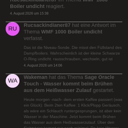
Boiler undicht
reagiert.
4. August 2026 um 15:38
Rucsackindianer87
hat eine Antwort im
Thema
WMF 1000 Boiler undicht
verfasst.
Das ist die Niveau-Sonde. Die misst den Füllstand des
Dampfboilers. Wahrscheinlich ist der kleine Schwarze
O-Ring undicht. rausschrauben, wechseln, gut ist
4. August 2026 um 14:06
Wakeman
hat das Thema
Sage Oracle
Touch - Wasser kommt beim Brühen
aus dem Heißwasser Zulauf
gestartet.
Heute morgen -nach- dem ersten Kaffee passiert (was
ein Glück): Beim 2ten Kaffee: 1 Klick/Plopp Geräusch,
als wäre ein Schlauch runtergesprungen, ist aber kein
Wasser in der Maschine. Jetzt kommt beim Brühen
das Wasser aus dem Heißwasserzulauf. Über den
Siebträger kommt nur noch minimal. Da kein Wasser