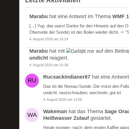
Letzte Aktivitäten
Marabu
hat eine Antwort im Thema
WMF 10
[…] Yup, das wars! Danke für den Hinweis auf den 
Oberseite der Sonde) ist der Boiler wieder dicht. -> 
4. August 2026 um 16:24
Marabu
hat mit
auf den Beitr
undicht
reagiert.
4. August 2026 um 15:38
Rucsackindianer87
hat eine Antwo
Das ist die Niveau-Sonde. Die misst den Füll
undicht. rausschrauben, wechseln, gut ist
4. August 2026 um 14:06
Wakeman
hat das Thema
Sage Ora
Heißwasser Zulauf
gestartet.
Heute morgen -nach- dem ersten Kaffee passie