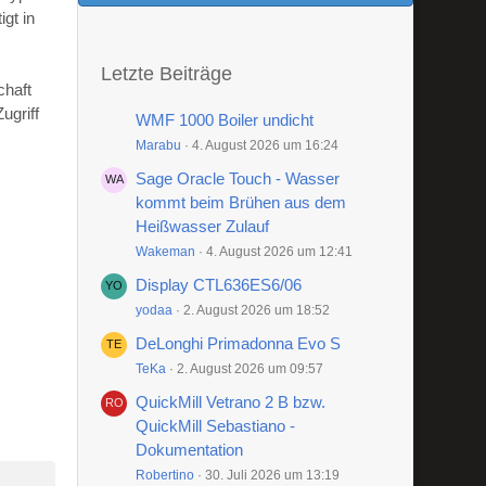
gt in
Letzte Beiträge
chaft
ugriff
WMF 1000 Boiler undicht
Marabu
4. August 2026 um 16:24
Sage Oracle Touch - Wasser
kommt beim Brühen aus dem
Heißwasser Zulauf
Wakeman
4. August 2026 um 12:41
Display CTL636ES6/06
yodaa
2. August 2026 um 18:52
DeLonghi Primadonna Evo S
TeKa
2. August 2026 um 09:57
QuickMill Vetrano 2 B bzw.
QuickMill Sebastiano -
Dokumentation
Robertino
30. Juli 2026 um 13:19