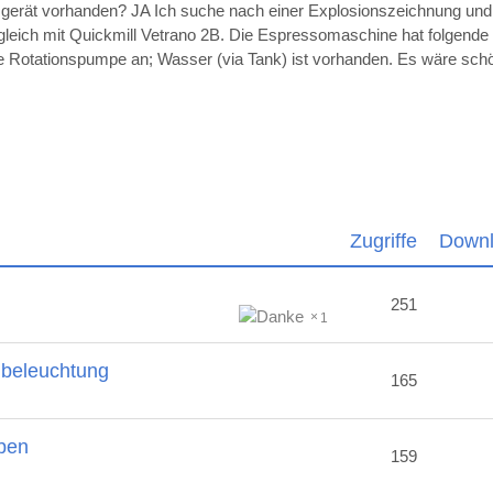
sgerät vorhanden? JA Ich suche nach einer Explosionszeichnung un
ugleich mit Quickmill Vetrano 2B. Die Espressomaschine hat folgende
die Rotationspumpe an; Wasser (via Tank) ist vorhanden. Es wäre sc
Zugriffe
Down
251
1
nbeleuchtung
165
ben
159