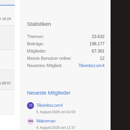
m 16:24
Statistiken
Themen
23.632
Beiträge
198.177
Mitglieder
67.381
Meiste Benutzer online
12
Neuestes Mitglied
78winbscom4
m 09:57
Neueste Mitglieder
78winbscom4
5. August 2026 um 02:03
Wakeman
4. August 2026 um 12:37