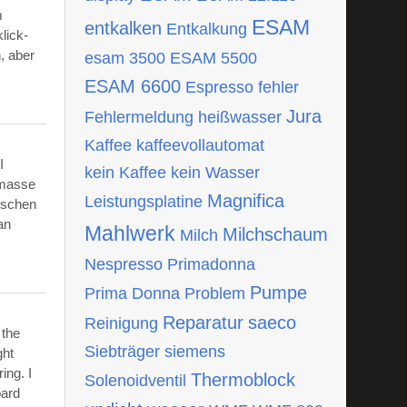
m
ESAM
entkalken
Entkalkung
lick-
, aber
esam 3500
ESAM 5500
ESAM 6600
Espresso
fehler
Jura
Fehlermeldung
heißwasser
Kaffee
kaffeevollautomat
I
kein Kaffee
kein Wasser
tmasse
Magnifica
Leistungsplatine
ischen
an
Mahlwerk
Milchschaum
Milch
Nespresso
Primadonna
Pumpe
Prima Donna
Problem
Reparatur
saeco
Reinigung
 the
Siebträger
siemens
ght
ing. I
Thermoblock
Solenoidventil
oard