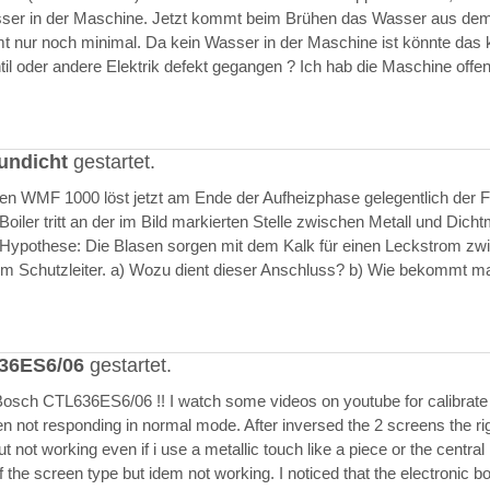
asser in der Maschine. Jetzt kommt beim Brühen das Wasser aus de
 nur noch minimal. Da kein Wasser in der Maschine ist könnte das k
il oder andere Elektrik defekt gegangen ? Ich hab die Maschine offen
undicht
gestartet.
ften WMF 1000 löst jetzt am Ende der Aufheizphase gelegentlich der F
iler tritt an der im Bild markierten Stelle zwischen Metall und Dich
 Hypothese: Die Blasen sorgen mit dem Kalk für einen Leckstrom zw
m Schutzleiter. a) Wozu dient dieser Anschluss? b) Wie bekommt m
636ES6/06
gestartet.
Bosch CTL636ES6/06 !! I watch some videos on youtube for calibrate
en not responding in normal mode. After inversed the 2 screens the ri
but not working even if i use a metallic touch like a piece or the central r
 the screen type but idem not working. I noticed that the electronic b