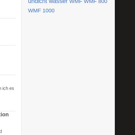
undicht
wasser
WMF
WMF 800
WMF 1000
 ich es
tion
d