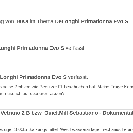
ag von
TeKa
im Thema
DeLonghi Primadonna Evo S
onghi Primadonna Evo S
verfasst.
Longhi Primadonna Evo S
verfasst.
selbe Problem wie Benutzer FL beschrieben hat. Meine Frage: Kann
er muss ich es reparieren lassen?
 Vetrano 2 B bzw. QuickMill Sebastiano - Dokumenta
l Bezüge: 1800Entkalkungsmittel: Weichwasseranlage mechanische un