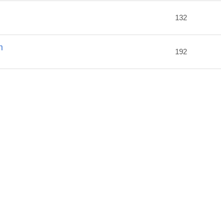
2
132
m
192