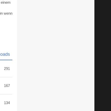
d einem
hön wenn
loads
291
167
134