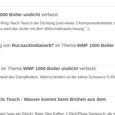
00 Boiler undicht
verfasst.
O-Ring. Nach Tausch der Dichtung (und etwas 2-Komponentenkleber a
"So wird das nichts mit dem Wirtschaftsaufschwung." :)
ag von
Rucsackindianer87
im Thema
WMF 1000 Boiler
rt im Thema
WMF 1000 Boiler undicht
verfasst.
stand des Dampfboilers. Wahrscheinlich ist der kleine Schwarze O-R
cle Touch - Wasser kommt beim Brühen aus dem
rt (was ein Glück): Beim 2ten Kaffee: 1 Klick/Plopp Geräusch, als 