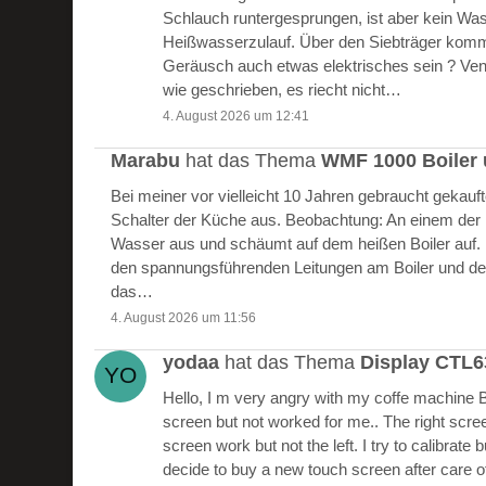
Schlauch runtergesprungen, ist aber kein W
Heißwasserzulauf. Über den Siebträger kommt
Geräusch auch etwas elektrisches sein ? Vent
wie geschrieben, es riecht nicht…
4. August 2026 um 12:41
Marabu
hat das Thema
WMF 1000 Boiler 
Bei meiner vor vielleicht 10 Jahren gebraucht gekau
Schalter der Küche aus. Beobachtung: An einem der Bo
Wasser aus und schäumt auf dem heißen Boiler auf.
den spannungsführenden Leitungen am Boiler und de
das…
4. August 2026 um 11:56
yodaa
hat das Thema
Display CTL
Hello, I m very angry with my coffe machine 
screen but not worked for me.. The right scre
screen work but not the left. I try to calibrate 
decide to buy a new touch screen after care of