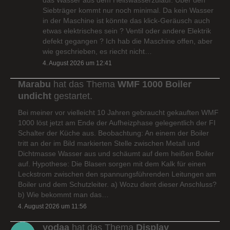
Siebträger kommt nur noch minimal. Da kein Wasser
in der Maschine ist könnte das klick-Geräusch auch
etwas elektrisches sein ? Ventil oder andere Elektrik
defekt gegangen ? Ich hab die Maschine offen, aber
wie geschrieben, es riecht nicht…
4. August 2026 um 12:41
Marabu
hat das Thema
WMF 1000 Boiler
undicht
gestartet.
Bei meiner vor vielleicht 10 Jahren gebraucht gekauften WMF
1000 löst jetzt am Ende der Aufheizphase gelegentlich der FI
Schalter der Küche aus. Beobachtung: An einem der Boiler
tritt an der im Bild markierten Stelle zwischen Metall und
Dichtmasse Wasser aus und schäumt auf dem heißen Boiler
auf. Hypothese: Die Blasen sorgen mit dem Kalk für einen
Leckstrom zwischen den spannungsführenden Leitungen am
Boiler und dem Schutzleiter. a) Wozu dient dieser Anschluss?
b) Wie bekommt man das…
4. August 2026 um 11:56
yodaa
hat das Thema
Display