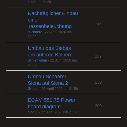
2026 um 20:28
Nachträglicher Einbau
einer
172
Tassenbeleuchtung
michael2
-
22. April 2026 um
22:00
Umbau des Siebes
am unteren Kolben
167
Schlenkman
-
22. April 2026 um
21:57
Umbau Schaerer
139
Siena auf Siena 2
Gregor
-
22. April 2026 um 21:56
ECAM 550.75 Power
200
board diagram
clod22
-
22. April 2026 um 21:51