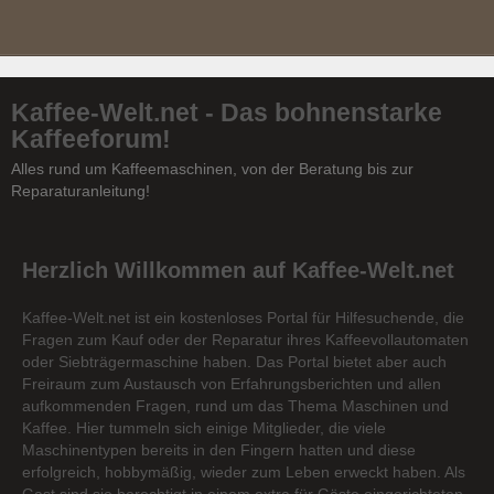
Kaffee-Welt.net - Das bohnenstarke
Kaffeeforum!
Alles rund um Kaffeemaschinen, von der Beratung bis zur
Reparaturanleitung!
Herzlich Willkommen auf Kaffee-Welt.net
Kaffee-Welt.net ist ein kostenloses Portal für Hilfesuchende, die
Fragen zum Kauf oder der Reparatur ihres Kaffeevollautomaten
oder Siebträgermaschine haben. Das Portal bietet aber auch
Freiraum zum Austausch von Erfahrungsberichten und allen
aufkommenden Fragen, rund um das Thema Maschinen und
Kaffee. Hier tummeln sich einige Mitglieder, die viele
Maschinentypen bereits in den Fingern hatten und diese
erfolgreich, hobbymäßig, wieder zum Leben erweckt haben. Als