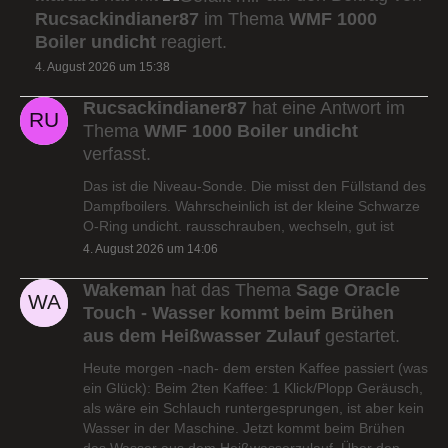
Rucsackindianer87
im Thema
WMF 1000
Boiler undicht
reagiert.
4. August 2026 um 15:38
Rucsackindianer87
hat eine Antwort im
Thema
WMF 1000 Boiler undicht
verfasst.
Das ist die Niveau-Sonde. Die misst den Füllstand des
Dampfboilers. Wahrscheinlich ist der kleine Schwarze
O-Ring undicht. rausschrauben, wechseln, gut ist
4. August 2026 um 14:06
Wakeman
hat das Thema
Sage Oracle
Touch - Wasser kommt beim Brühen
aus dem Heißwasser Zulauf
gestartet.
Heute morgen -nach- dem ersten Kaffee passiert (was
ein Glück): Beim 2ten Kaffee: 1 Klick/Plopp Geräusch,
als wäre ein Schlauch runtergesprungen, ist aber kein
Wasser in der Maschine. Jetzt kommt beim Brühen
das Wasser aus dem Heißwasserzulauf. Über den