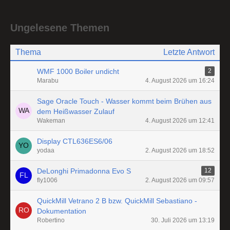
Ungelesene Themen
Thema
Letzte Antwort
WMF 1000 Boiler undicht
2
Marabu
4. August 2026 um 16:24
Sage Oracle Touch - Wasser kommt beim Brühen aus
dem Heißwasser Zulauf
Wakeman
4. August 2026 um 12:41
Display CTL636ES6/06
yodaa
2. August 2026 um 18:52
DeLonghi Primadonna Evo S
12
fly1006
2. August 2026 um 09:57
QuickMill Vetrano 2 B bzw. QuickMill Sebastiano -
Dokumentation
Robertino
30. Juli 2026 um 13:19