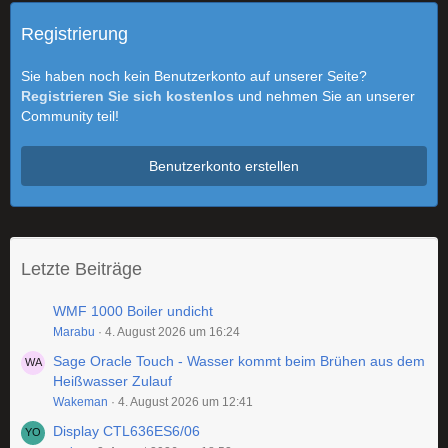
Registrierung
Sie haben noch kein Benutzerkonto auf unserer Seite?
Registrieren Sie sich kostenlos
und nehmen Sie an unserer
Community teil!
Benutzerkonto erstellen
Letzte Beiträge
WMF 1000 Boiler undicht
Marabu
4. August 2026 um 16:24
Sage Oracle Touch - Wasser kommt beim Brühen aus dem
Heißwasser Zulauf
Wakeman
4. August 2026 um 12:41
Display CTL636ES6/06