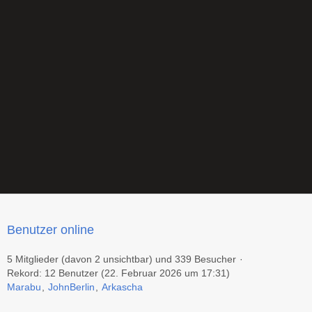
Benutzer online
5 Mitglieder (davon 2 unsichtbar) und 339 Besucher
Rekord: 12 Benutzer (
22. Februar 2026 um 17:31
)
Marabu
JohnBerlin
Arkascha