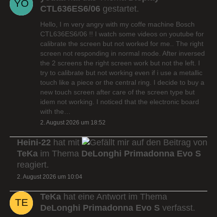
CTL636ES6/06
gestartet.
Hello, I m very angry with my coffe machine Bosch
CTL636ES6/06 !! I watch some videos on youtube for
calibrate the screen but not worked for me.. The right
screen not responding in normal mode. After inversed
the 2 screens the right screen work but not the left. I
try to calibrate but not working even if i use a metallic
touch like a piece or the central ring. I decide to buy a
new touch screen after care of the screen type but
idem not working. I noticed that the electronic board
with the…
2. August 2026 um 18:52
Heini-22
hat mit
auf den Beitrag von
TeKa
im Thema
DeLonghi Primadonna Evo S
reagiert.
2. August 2026 um 10:04
TeKa
hat eine Antwort im Thema
DeLonghi Primadonna Evo S
verfasst.