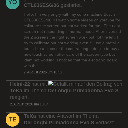
CTL636ES6/06
gestartet.
Hello, I m very angry with my coffe machine Bosch
CTL636ES6/06 !! I watch some videos on youtube for
calibrate the screen but not worked for me.. The right
screen not responding in normal mode. After inversed
the 2 screens the right screen work but not the left. I
try to calibrate but not working even if i use a metallic
touch like a piece or the central ring. I decide to buy a
new touch screen after care of the screen type but
idem not working. I noticed that the electronic board
with the…
2. August 2026 um 18:52
Heini-22
hat mit
auf den Beitrag von
TeKa
im Thema
DeLonghi Primadonna Evo S
reagiert.
2. August 2026 um 10:04
TeKa
hat eine Antwort im Thema
DeLonghi Primadonna Evo S
verfasst.