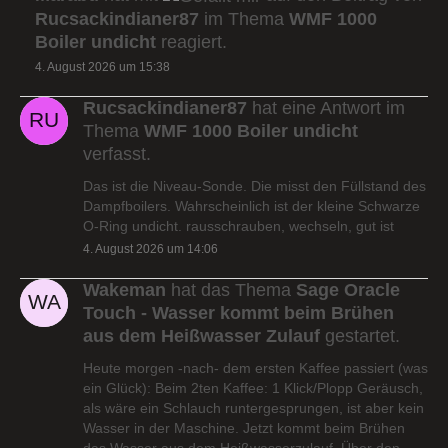
Rucsackindianer87
im Thema
WMF 1000
Boiler undicht
reagiert.
4. August 2026 um 15:38
Rucsackindianer87
hat eine Antwort im
Thema
WMF 1000 Boiler undicht
verfasst.
Das ist die Niveau-Sonde. Die misst den Füllstand des
Dampfboilers. Wahrscheinlich ist der kleine Schwarze
O-Ring undicht. rausschrauben, wechseln, gut ist
4. August 2026 um 14:06
Wakeman
hat das Thema
Sage Oracle
Touch - Wasser kommt beim Brühen
aus dem Heißwasser Zulauf
gestartet.
Heute morgen -nach- dem ersten Kaffee passiert (was
ein Glück): Beim 2ten Kaffee: 1 Klick/Plopp Geräusch,
als wäre ein Schlauch runtergesprungen, ist aber kein
Wasser in der Maschine. Jetzt kommt beim Brühen
das Wasser aus dem Heißwasserzulauf. Über den