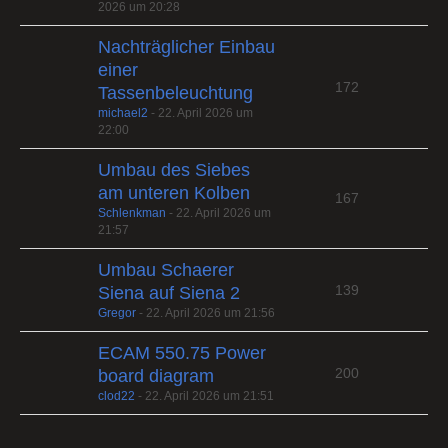
2026 um 20:28
Nachträglicher Einbau
einer
172
Tassenbeleuchtung
michael2
-
22. April 2026 um
22:00
Umbau des Siebes
am unteren Kolben
167
Schlenkman
-
22. April 2026 um
21:57
Umbau Schaerer
139
Siena auf Siena 2
Gregor
-
22. April 2026 um 21:56
ECAM 550.75 Power
200
board diagram
clod22
-
22. April 2026 um 21:51