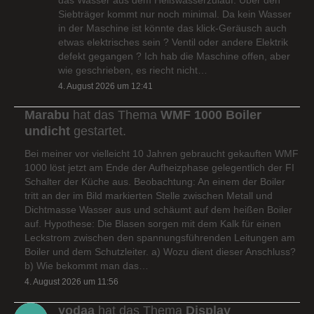
Siebträger kommt nur noch minimal. Da kein Wasser
in der Maschine ist könnte das klick-Geräusch auch
etwas elektrisches sein ? Ventil oder andere Elektrik
defekt gegangen ? Ich hab die Maschine offen, aber
wie geschrieben, es riecht nicht…
4. August 2026 um 12:41
Marabu
hat das Thema
WMF 1000 Boiler
undicht
gestartet.
Bei meiner vor vielleicht 10 Jahren gebraucht gekauften WMF
1000 löst jetzt am Ende der Aufheizphase gelegentlich der FI
Schalter der Küche aus. Beobachtung: An einem der Boiler
tritt an der im Bild markierten Stelle zwischen Metall und
Dichtmasse Wasser aus und schäumt auf dem heißen Boiler
auf. Hypothese: Die Blasen sorgen mit dem Kalk für einen
Leckstrom zwischen den spannungsführenden Leitungen am
Boiler und dem Schutzleiter. a) Wozu dient dieser Anschluss?
b) Wie bekommt man das…
4. August 2026 um 11:56
yodaa
hat das Thema
Display