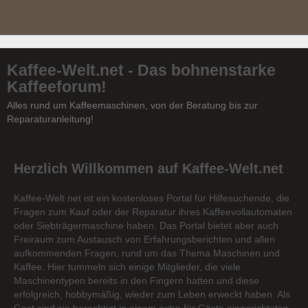
Kaffee-Welt.net - Das bohnenstarke
Kaffeeforum!
Alles rund um Kaffeemaschinen, von der Beratung bis zur
Reparaturanleitung!
Herzlich Willkommen auf Kaffee-Welt.net
Kaffee-Welt.net ist ein kostenloses Portal für Hilfesuchende, die
Fragen zum Kauf oder der Reparatur ihres Kaffeevollautomaten
oder Siebträgermaschine haben. Das Portal bietet aber auch
Freiraum zum Austausch von Erfahrungsberichten und allen
aufkommenden Fragen, rund um das Thema Maschinen und
Kaffee. Hier tummeln sich einige Mitglieder, die viele
Maschinentypen bereits in den Fingern hatten und diese
erfolgreich, hobbymäßig, wieder zum Leben erweckt haben. Als