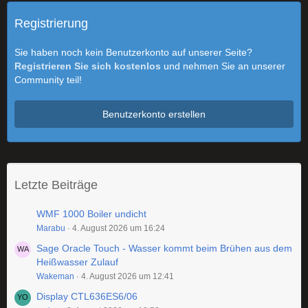
Registrierung
Sie haben noch kein Benutzerkonto auf unserer Seite?
Registrieren Sie sich kostenlos
und nehmen Sie an unserer
Community teil!
Benutzerkonto erstellen
Letzte Beiträge
WMF 1000 Boiler undicht
Marabu
4. August 2026 um 16:24
Sage Oracle Touch - Wasser kommt beim Brühen aus dem
Heißwasser Zulauf
Wakeman
4. August 2026 um 12:41
Display CTL636ES6/06