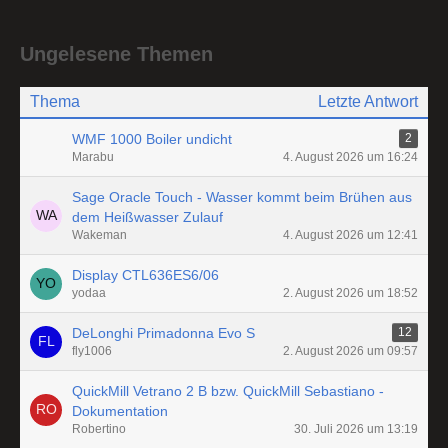
Ungelesene Themen
Thema
Letzte Antwort
WMF 1000 Boiler undicht
2
Marabu
4. August 2026 um 16:24
Sage Oracle Touch - Wasser kommt beim Brühen aus
dem Heißwasser Zulauf
Wakeman
4. August 2026 um 12:41
Display CTL636ES6/06
yodaa
2. August 2026 um 18:52
DeLonghi Primadonna Evo S
12
fly1006
2. August 2026 um 09:57
QuickMill Vetrano 2 B bzw. QuickMill Sebastiano -
Dokumentation
Robertino
30. Juli 2026 um 13:19