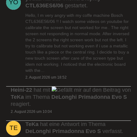
CTL636ES6/06
gestartet.
Hello, I m very angry with my coffe machine Bosch
CTL636ES6/06 !! I watch some videos on youtube for
calibrate the screen but not worked for me.. The right
screen not responding in normal mode. After inversed
the 2 screens the right screen work but not the left. I
try to calibrate but not working even if i use a metallic
touch like a piece or the central ring. I decide to buy a
new touch screen after care of the screen type but
idem not working. I noticed that the electronic board
with the…
2. August 2026 um 18:52
Heini-22
hat mit
auf den Beitrag von
TeKa
im Thema
DeLonghi Primadonna Evo S
reagiert.
2. August 2026 um 10:04
TeKa
hat eine Antwort im Thema
DeLonghi Primadonna Evo S
verfasst.