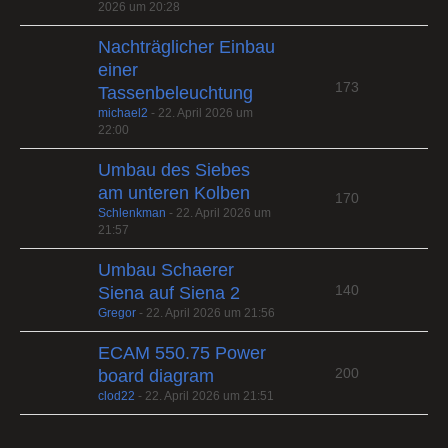
2026 um 20:28
Nachträglicher Einbau
einer
173
Tassenbeleuchtung
michael2
-
22. April 2026 um
22:00
Umbau des Siebes
am unteren Kolben
170
Schlenkman
-
22. April 2026 um
21:57
Umbau Schaerer
140
Siena auf Siena 2
Gregor
-
22. April 2026 um 21:56
ECAM 550.75 Power
200
board diagram
clod22
-
22. April 2026 um 21:51