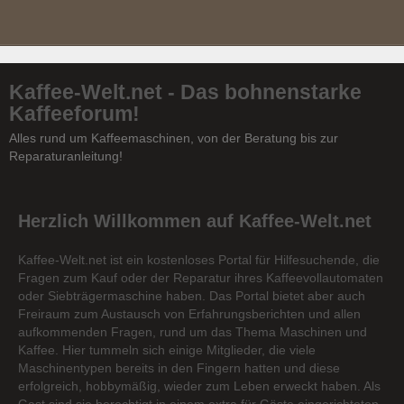
Kaffee-Welt.net - Das bohnenstarke
Kaffeeforum!
Alles rund um Kaffeemaschinen, von der Beratung bis zur
Reparaturanleitung!
Herzlich Willkommen auf Kaffee-Welt.net
Kaffee-Welt.net ist ein kostenloses Portal für Hilfesuchende, die
Fragen zum Kauf oder der Reparatur ihres Kaffeevollautomaten
oder Siebträgermaschine haben. Das Portal bietet aber auch
Freiraum zum Austausch von Erfahrungsberichten und allen
aufkommenden Fragen, rund um das Thema Maschinen und
Kaffee. Hier tummeln sich einige Mitglieder, die viele
Maschinentypen bereits in den Fingern hatten und diese
erfolgreich, hobbymäßig, wieder zum Leben erweckt haben. Als