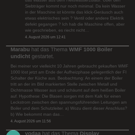
Siebträger kommt nur noch minimal. Da kein Wasser
in der Maschine ist könnte das klick-Geräusch auch
etwas elektrisches sein ? Ventil oder andere Elektrik
defekt gegangen ? Ich hab die Maschine offen, aber
wie geschrieben, es riecht nicht…
4. August 2026 um 12:41
Marabu
hat das Thema
WMF 1000 Boiler
undicht
gestartet.
Bei meiner vor vielleicht 10 Jahren gebraucht gekauften WMF
1000 löst jetzt am Ende der Aufheizphase gelegentlich der FI
Schalter der Küche aus. Beobachtung: An einem der Boiler
tritt an der im Bild markierten Stelle zwischen Metall und
Dichtmasse Wasser aus und schäumt auf dem heißen Boiler
auf. Hypothese: Die Blasen sorgen mit dem Kalk für einen
Leckstrom zwischen den spannungsführenden Leitungen am
Boiler und dem Schutzleiter. a) Wozu dient dieser Anschluss?
b) Wie bekommt man das…
4. August 2026 um 11:56
yodaa
hat das Thema
Display