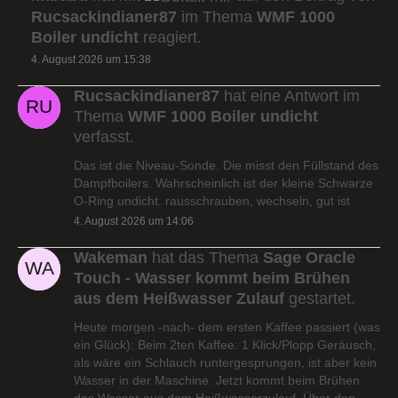
Rucsackindianer87
im Thema
WMF 1000
Boiler undicht
reagiert.
4. August 2026 um 15:38
Rucsackindianer87
hat eine Antwort im
Thema
WMF 1000 Boiler undicht
verfasst.
Das ist die Niveau-Sonde. Die misst den Füllstand des
Dampfboilers. Wahrscheinlich ist der kleine Schwarze
O-Ring undicht. rausschrauben, wechseln, gut ist
4. August 2026 um 14:06
Wakeman
hat das Thema
Sage Oracle
Touch - Wasser kommt beim Brühen
aus dem Heißwasser Zulauf
gestartet.
Heute morgen -nach- dem ersten Kaffee passiert (was
ein Glück): Beim 2ten Kaffee: 1 Klick/Plopp Geräusch,
als wäre ein Schlauch runtergesprungen, ist aber kein
Wasser in der Maschine. Jetzt kommt beim Brühen
das Wasser aus dem Heißwasserzulauf. Über den