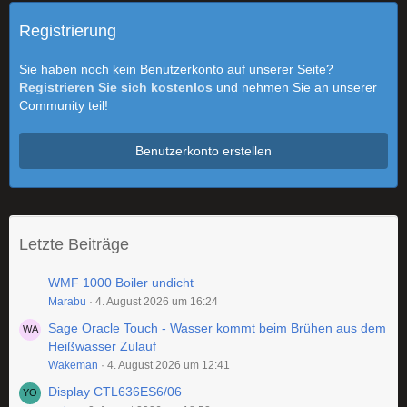
Registrierung
Sie haben noch kein Benutzerkonto auf unserer Seite?
Registrieren Sie sich kostenlos
und nehmen Sie an unserer
Community teil!
Benutzerkonto erstellen
Letzte Beiträge
WMF 1000 Boiler undicht
Marabu
4. August 2026 um 16:24
Sage Oracle Touch - Wasser kommt beim Brühen aus dem
Heißwasser Zulauf
Wakeman
4. August 2026 um 12:41
Display CTL636ES6/06