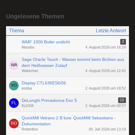
Ungelesene Themen
Thema
Letzte Antwort
WMF 1000 Boiler undicht
2
Marabu
4. August 2026 um 16:24
Sage Oracle Touch - Wasser kommt beim Brühen aus
dem Heißwasser Zulauf
Wakeman
4. August 2026 um 12:41
Display CTL636ES6/06
yodaa
2. August 2026 um 18:52
DeLonghi Primadonna Evo S
12
fly1006
2. August 2026 um 09:57
QuickMill Vetrano 2 B bzw. QuickMill Sebastiano -
Dokumentation
Robertino
30. Juli 2026 um 13:19