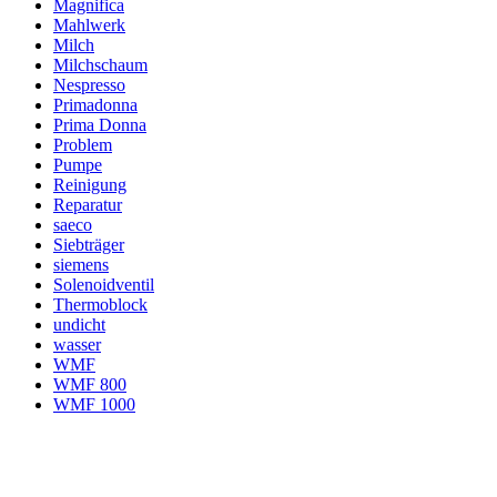
Magnifica
Mahlwerk
Milch
Milchschaum
Nespresso
Primadonna
Prima Donna
Problem
Pumpe
Reinigung
Reparatur
saeco
Siebträger
siemens
Solenoidventil
Thermoblock
undicht
wasser
WMF
WMF 800
WMF 1000