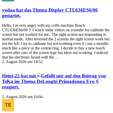
yodaa
hat das Thema
Display CTL636ES6/06
gestartet.
Hello, I m very angry with my coffe machine Bosch
CTL636ES6/06 !! I watch some videos on youtube for calibrate the
screen but not worked for me.. The right screen not responding in
normal mode. After inversed the 2 screens the right screen work but
not the left. I try to calibrate but not working even if i use a metallic
touch like a piece or the central ring. I decide to buy a new touch
screen after care of the screen type but idem not working. I noticed
that the electronic board with the…
2. August 2026 um 18:52
Heini-22
hat mit
auf den Beitrag von
TeKa
im Thema
DeLonghi Primadonna Evo S
reagiert.
2. August 2026 um 10:04