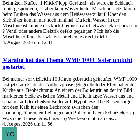
Beim 2ten Kaffee: 1 Klick/Plopp Geräusch, als wäre ein Schlauch
runtergesprungen, ist aber kein Wasser in der Maschine. Jetzt kommt
beim Brühen das Wasser aus dem Heißwasserzulauf. Über den
Siebträger kommt nur noch minimal. Da kein Wasser in der
Maschine ist könnte das klick-Geräusch auch etwas elektrisches sein
? Ventil oder andere Elektrik defekt gegangen ? Ich hab die
Maschine offen, aber wie geschrieben, es riecht nicht…
4. August 2026 um 12:41
Marabu
hat das Thema
WMF 1000 Boiler undicht
gestartet.
Bei meiner vor vielleicht 10 Jahren gebraucht gekauften WMF 1000
löst jetzt am Ende der Aufheizphase gelegentlich der FI Schalter der
Küche aus. Beobachtung: An einem der Boiler tritt an der im Bild
markierten Stelle zwischen Metall und Dichtmasse Wasser aus und
schäumt auf dem heißen Boiler auf. Hypothese: Die Blasen sorgen
mit dem Kalk für einen Leckstrom zwischen den
spannungsführenden Leitungen am Boiler und dem Schutzleiter. a)
Wozu dient dieser Anschluss? b) Wie bekommt man das…
4. August 2026 um 11:56