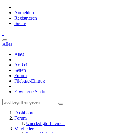
Anmelden
Registrieren
Suche
Alles
Alles
Artikel
Seiten
Forum
Filebase-Eintrag
Erweiterte Suche
Dashboard
Forum
Unerledigte Themen
Mitglieder