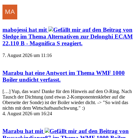
mabojessi
hat mit
auf den Beitrag von
Sledge
im Thema
Alternativen zur Delonghi ECAM
22.110 B - Magnifica S
reagiert.
7. August 2026 um 11:16
Marabu
hat eine Antwort im Thema
WMF 1000
Boiler undicht
verfasst.
[…] Yup, das wars! Danke für den Hinweis auf den O-Ring. Nach
Tausch der Dichtung (und etwas 2-Komponentenkleber auf die
Oberseite der Sonde) ist der Boiler wieder dicht. -> "So wird das
nichts mit dem Wirtschaftsaufschwung." :)
4. August 2026 um 16:24
Marabu
hat mit
auf den Beitrag von
Rucsackindianer87
im Thema
WMF 1000 Boiler