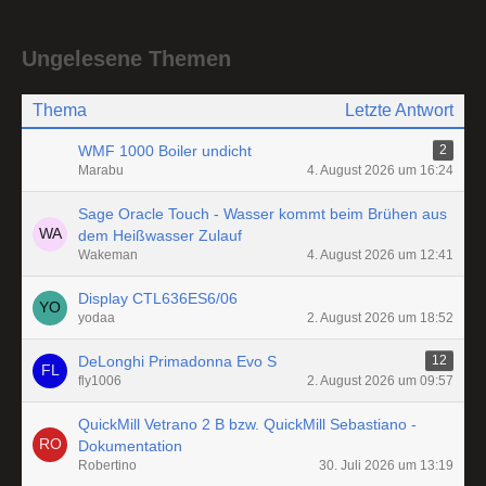
Ungelesene Themen
Thema
Letzte Antwort
WMF 1000 Boiler undicht
2
Marabu
4. August 2026 um 16:24
Sage Oracle Touch - Wasser kommt beim Brühen aus
dem Heißwasser Zulauf
Wakeman
4. August 2026 um 12:41
Display CTL636ES6/06
yodaa
2. August 2026 um 18:52
DeLonghi Primadonna Evo S
12
fly1006
2. August 2026 um 09:57
QuickMill Vetrano 2 B bzw. QuickMill Sebastiano -
Dokumentation
Robertino
30. Juli 2026 um 13:19