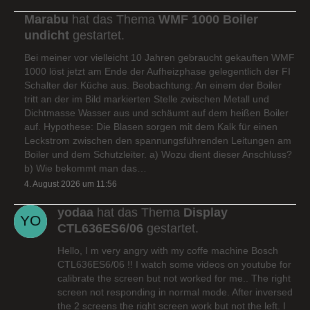
Marabu
hat das Thema
WMF 1000 Boiler
undicht
gestartet.
Bei meiner vor vielleicht 10 Jahren gebraucht gekauften WMF
1000 löst jetzt am Ende der Aufheizphase gelegentlich der FI
Schalter der Küche aus. Beobachtung: An einem der Boiler
tritt an der im Bild markierten Stelle zwischen Metall und
Dichtmasse Wasser aus und schäumt auf dem heißen Boiler
auf. Hypothese: Die Blasen sorgen mit dem Kalk für einen
Leckstrom zwischen den spannungsführenden Leitungen am
Boiler und dem Schutzleiter. a) Wozu dient dieser Anschluss?
b) Wie bekommt man das…
4. August 2026 um 11:56
yodaa
hat das Thema
Display
CTL636ES6/06
gestartet.
Hello, I m very angry with my coffe machine Bosch
CTL636ES6/06 !! I watch some videos on youtube for
calibrate the screen but not worked for me.. The right
screen not responding in normal mode. After inversed
the 2 screens the right screen work but not the left. I