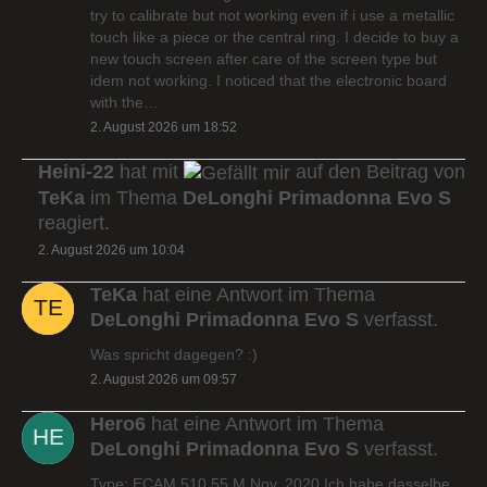
try to calibrate but not working even if i use a metallic
touch like a piece or the central ring. I decide to buy a
new touch screen after care of the screen type but
idem not working. I noticed that the electronic board
with the…
2. August 2026 um 18:52
Heini-22
hat mit
auf den Beitrag von
TeKa
im Thema
DeLonghi Primadonna Evo S
reagiert.
2. August 2026 um 10:04
TeKa
hat eine Antwort im Thema
DeLonghi Primadonna Evo S
verfasst.
Was spricht dagegen? :)
2. August 2026 um 09:57
Hero6
hat eine Antwort im Thema
DeLonghi Primadonna Evo S
verfasst.
Type: ECAM 510.55.M Nov. 2020 Ich habe dasselbe