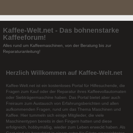
Kaffee-Welt.net - Das bohnenstarke
Kaffeeforum!
Alles rund um Kaffeemaschinen, von der Beratung bis zur
Reparaturanleitung!
Herzlich Willkommen auf Kaffee-Welt.net
Kaffee-Welt.net ist ein kostenloses Portal für Hilfesuchende, die
Fragen zum Kauf oder der Reparatur ihres Kaffeevollautomaten
oder Siebträgermaschine haben. Das Portal bietet aber auch
Freiraum zum Austausch von Erfahrungsberichten und allen
aufkommenden Fragen, rund um das Thema Maschinen und
Kaffee. Hier tummeln sich einige Mitglieder, die viele
Maschinentypen bereits in den Fingern hatten und diese
erfolgreich, hobbymäßig, wieder zum Leben erweckt haben. Als