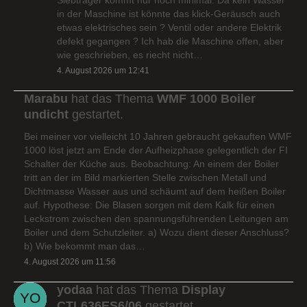
in der Maschine ist könnte das klick-Geräusch auch
etwas elektrisches sein ? Ventil oder andere Elektrik
defekt gegangen ? Ich hab die Maschine offen, aber
wie geschrieben, es riecht nicht…
4. August 2026 um 12:41
Marabu
hat das Thema
WMF 1000 Boiler
undicht
gestartet.
Bei meiner vor vielleicht 10 Jahren gebraucht gekauften WMF
1000 löst jetzt am Ende der Aufheizphase gelegentlich der FI
Schalter der Küche aus. Beobachtung: An einem der Boiler
tritt an der im Bild markierten Stelle zwischen Metall und
Dichtmasse Wasser aus und schäumt auf dem heißen Boiler
auf. Hypothese: Die Blasen sorgen mit dem Kalk für einen
Leckstrom zwischen den spannungsführenden Leitungen am
Boiler und dem Schutzleiter. a) Wozu dient dieser Anschluss?
b) Wie bekommt man das…
4. August 2026 um 11:56
yodaa
hat das Thema
Display
CTL636ES6/06
gestartet.