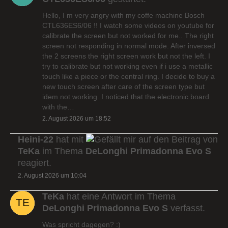
Hello, I m very angry with my coffe machine Bosch
CTL636ES6/06 !! I watch some videos on youtube for
calibrate the screen but not worked for me.. The right
screen not responding in normal mode. After inversed
the 2 screens the right screen work but not the left. I
try to calibrate but not working even if i use a metallic
touch like a piece or the central ring. I decide to buy a
new touch screen after care of the screen type but
idem not working. I noticed that the electronic board
with the…
2. August 2026 um 18:52
Heini-22
hat mit
auf den Beitrag von
TeKa
im Thema
DeLonghi Primadonna Evo S
reagiert.
2. August 2026 um 10:04
TeKa
hat eine Antwort im Thema
DeLonghi Primadonna Evo S
verfasst.
Was spricht dagegen? :)