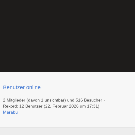
Benutzer online
2 Mitglieder (davon 1 unsichtbar) und 516 Besucher
Rekord: 12 Benutzer (
22. Februar 2026 um 17:31
)
Marabu