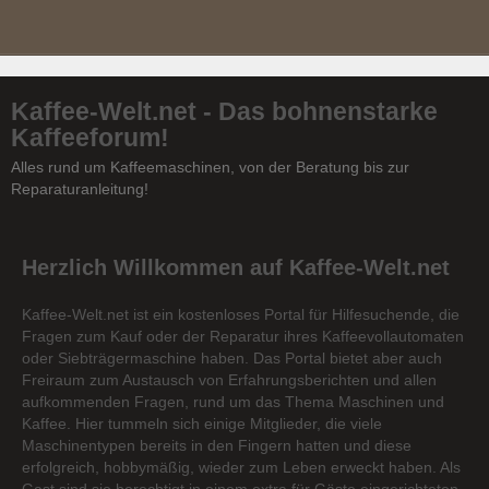
Kaffee-Welt.net - Das bohnenstarke
Kaffeeforum!
Alles rund um Kaffeemaschinen, von der Beratung bis zur
Reparaturanleitung!
Herzlich Willkommen auf Kaffee-Welt.net
Kaffee-Welt.net ist ein kostenloses Portal für Hilfesuchende, die
Fragen zum Kauf oder der Reparatur ihres Kaffeevollautomaten
oder Siebträgermaschine haben. Das Portal bietet aber auch
Freiraum zum Austausch von Erfahrungsberichten und allen
aufkommenden Fragen, rund um das Thema Maschinen und
Kaffee. Hier tummeln sich einige Mitglieder, die viele
Maschinentypen bereits in den Fingern hatten und diese
erfolgreich, hobbymäßig, wieder zum Leben erweckt haben. Als