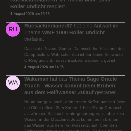
Boiler undicht
reagiert.
4. August 2026 um 15:38
Rucsackindianer87
hat eine Antwort im
Thema
WMF 1000 Boiler undicht
verfasst.
Das ist die Niveau-Sonde. Die misst den Füllstand des
Dampfboilers. Wahrscheinlich ist der kleine Schwarze
O-Ring undicht. rausschrauben, wechseln, gut ist
4. August 2026 um 14:06
Wakeman
hat das Thema
Sage Oracle
Touch - Wasser kommt beim Brühen
aus dem Heißwasser Zulauf
gestartet.
Heute morgen -nach- dem ersten Kaffee passiert (was
ein Glück): Beim 2ten Kaffee: 1 Klick/Plopp Geräusch,
als wäre ein Schlauch runtergesprungen, ist aber kein
Wasser in der Maschine. Jetzt kommt beim Brühen
das Wasser aus dem Heißwasserzulauf. Über den
Siebträger kommt nur noch minimal. Da kein Wasser