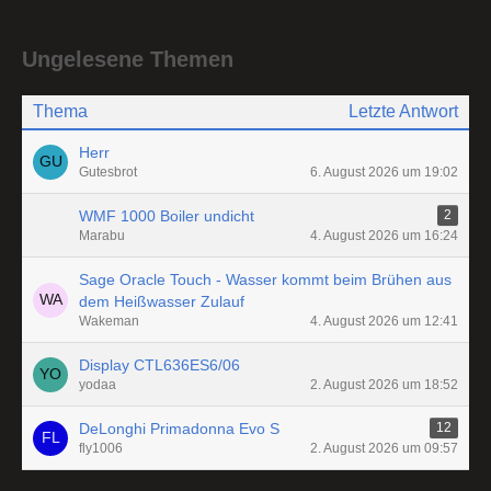
Ungelesene Themen
Thema
Letzte Antwort
Herr
Gutesbrot
6. August 2026 um 19:02
WMF 1000 Boiler undicht
2
Marabu
4. August 2026 um 16:24
Sage Oracle Touch - Wasser kommt beim Brühen aus
dem Heißwasser Zulauf
Wakeman
4. August 2026 um 12:41
Display CTL636ES6/06
yodaa
2. August 2026 um 18:52
DeLonghi Primadonna Evo S
12
fly1006
2. August 2026 um 09:57