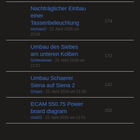
Nachträglicher Einbau
einer
174
Tassenbeleuchtung
michael2
-
22. April 2026 um
22:00
Umbau des Siebes
am unteren Kolben
172
Schlenkman
-
22. April 2026 um
21:57
Umbau Schaerer
142
Siena auf Siena 2
Gregor
-
22. April 2026 um 21:56
ECAM 550.75 Power
202
board diagram
clod22
-
22. April 2026 um 21:51