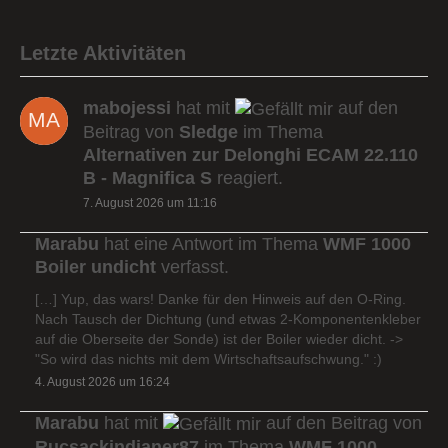
Letzte Aktivitäten
mabojessi
hat mit
auf den
Beitrag von
Sledge
im Thema
Alternativen zur Delonghi ECAM 22.110
B - Magnifica S
reagiert.
7. August 2026 um 11:16
Marabu
hat eine Antwort im Thema
WMF 1000
Boiler undicht
verfasst.
[…] Yup, das wars! Danke für den Hinweis auf den O-Ring.
Nach Tausch der Dichtung (und etwas 2-Komponentenkleber
auf die Oberseite der Sonde) ist der Boiler wieder dicht. ->
"So wird das nichts mit dem Wirtschaftsaufschwung." :)
4. August 2026 um 16:24
Marabu
hat mit
auf den Beitrag von
Rucsackindianer87
im Thema
WMF 1000