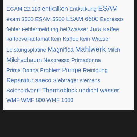
ESAM
entkalken
ECAM 22.110
Entkalkung
ESAM 6600
esam 3500
ESAM 5500
Espresso
Jura
fehler
Fehlermeldung
heißwasser
Kaffee
kaffeevollautomat
kein Kaffee
kein Wasser
Mahlwerk
Magnifica
Leistungsplatine
Milch
Milchschaum
Nespresso
Primadonna
Pumpe
Prima Donna
Problem
Reinigung
Reparatur
saeco
Siebträger
siemens
Thermoblock
undicht
wasser
Solenoidventil
WMF
WMF 800
WMF 1000