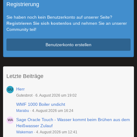
Registrierung
Sie haben noch kein Benutzerkonto auf unserer Seite?
Registrieren Sie sich kostenlos
und nehmen Sie an unserer
Community teil!
Benutzerkonto erstellen
Letzte Beiträge
Herr
Gutesbrot
6. August 2026 um 19:02
WMF 1000 Boiler undicht
Marabu
4. August 2026 um 16:24
Sage Oracle Touch - Wasser kommt beim Brühen aus dem
Heißwasser Zulauf
Wakeman
4. August 2026 um 12:41