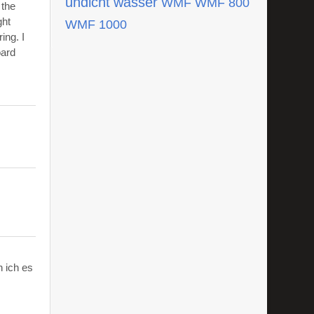
undicht
wasser
WMF
WMF 800
 the
ght
WMF 1000
ing. I
oard
 ich es