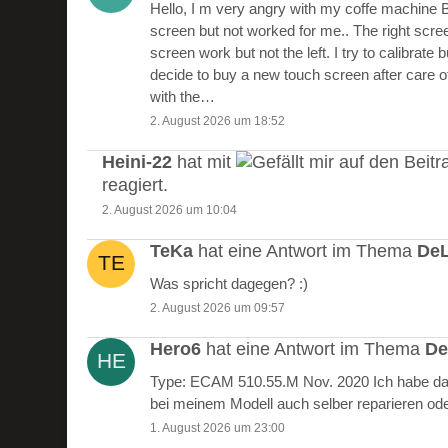
Hello, I m very angry with my coffe machine 
screen but not worked for me.. The right scre
screen work but not the left. I try to calibrate 
decide to buy a new touch screen after care of
with the…
2. August 2026 um 18:52
Heini-22
hat mit
auf den Beitr
reagiert.
2. August 2026 um 10:04
TeKa
hat eine Antwort im Thema
DeL
Was spricht dagegen? :)
2. August 2026 um 09:57
Hero6
hat eine Antwort im Thema
De
Type: ECAM 510.55.M Nov. 2020 Ich habe das
bei meinem Modell auch selber reparieren od
1. August 2026 um 23:00