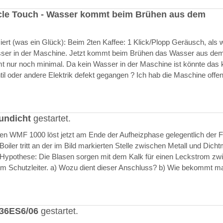
cle Touch - Wasser kommt beim Brühen aus dem
rt (was ein Glück): Beim 2ten Kaffee: 1 Klick/Plopp Geräusch, als 
asser in der Maschine. Jetzt kommt beim Brühen das Wasser aus de
 nur noch minimal. Da kein Wasser in der Maschine ist könnte das k
il oder andere Elektrik defekt gegangen ? Ich hab die Maschine offen
undicht
gestartet.
ften WMF 1000 löst jetzt am Ende der Aufheizphase gelegentlich der F
iler tritt an der im Bild markierten Stelle zwischen Metall und Dich
 Hypothese: Die Blasen sorgen mit dem Kalk für einen Leckstrom zw
m Schutzleiter. a) Wozu dient dieser Anschluss? b) Wie bekommt m
636ES6/06
gestartet.