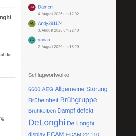
Damerl
4. August 2026 um 12:02
onghi
Andy281174
3. August 2026 um 22:43
yodaa
2. August 2026 um 18:29
uf die
Schlagwortwolke
Allgemeine Störung
6600
AEG
Brühgruppe
Brüheinheit
Dampf
defekt
Brühkolben
ing
DeLonghi
De Longhi
ECAM
display
ECAM 22.110