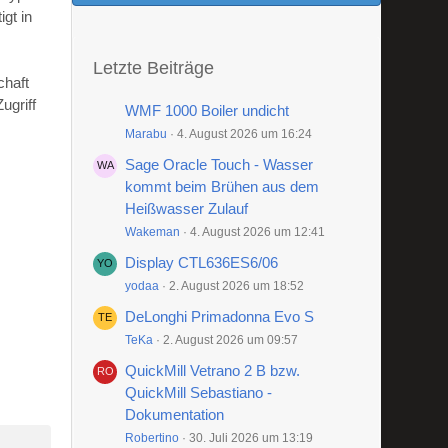
gt in
Letzte Beiträge
chaft
ugriff
WMF 1000 Boiler undicht
Marabu
4. August 2026 um 16:24
Sage Oracle Touch - Wasser
kommt beim Brühen aus dem
Heißwasser Zulauf
Wakeman
4. August 2026 um 12:41
Display CTL636ES6/06
yodaa
2. August 2026 um 18:52
DeLonghi Primadonna Evo S
TeKa
2. August 2026 um 09:57
QuickMill Vetrano 2 B bzw.
QuickMill Sebastiano -
Dokumentation
Robertino
30. Juli 2026 um 13:19