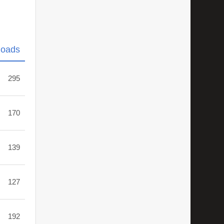
loads
295
170
139
127
192