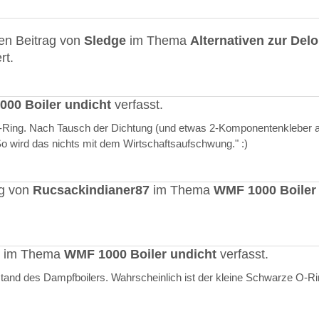
en Beitrag von
Sledge
im Thema
Alternativen zur Del
rt.
00 Boiler undicht
verfasst.
O-Ring. Nach Tausch der Dichtung (und etwas 2-Komponentenkleber a
"So wird das nichts mit dem Wirtschaftsaufschwung." :)
ag von
Rucsackindianer87
im Thema
WMF 1000 Boiler
rt im Thema
WMF 1000 Boiler undicht
verfasst.
stand des Dampfboilers. Wahrscheinlich ist der kleine Schwarze O-R