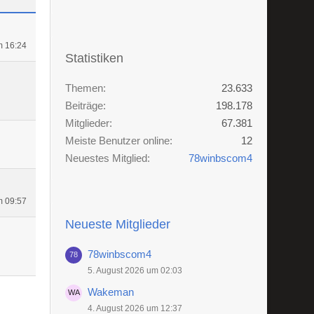
m 16:24
Statistiken
Themen
23.633
Beiträge
198.178
Mitglieder
67.381
Meiste Benutzer online
12
Neuestes Mitglied
78winbscom4
m 09:57
Neueste Mitglieder
78winbscom4
5. August 2026 um 02:03
Wakeman
4. August 2026 um 12:37