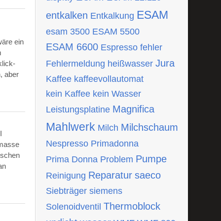
ESAM
entkalken
Entkalkung
esam 3500
ESAM 5500
wäre ein
ESAM 6600
Espresso
fehler
m
Jura
Fehlermeldung
heißwasser
lick-
, aber
Kaffee
kaffeevollautomat
kein Kaffee
kein Wasser
Magnifica
Leistungsplatine
Mahlwerk
Milchschaum
Milch
I
Nespresso
Primadonna
tmasse
ischen
Pumpe
Prima Donna
Problem
an
Reparatur
saeco
Reinigung
Siebträger
siemens
Thermoblock
Solenoidventil