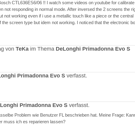
Bosch CTL636ES6/06 !! I watch some videos on youtube for calibrate
en not responding in normal mode. After inversed the 2 screens the ri
but not working even if i use a metallic touch like a piece or the central r
 the screen type but idem not working. I noticed that the electronic b
ag von
TeKa
im Thema
DeLonghi Primadonna Evo S
onghi Primadonna Evo S
verfasst.
Longhi Primadonna Evo S
verfasst.
selbe Problem wie Benutzer FL beschrieben hat. Meine Frage: Kann
er muss ich es reparieren lassen?