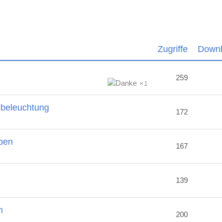
Zugriffe
Down
259
1
nbeleuchtung
172
ben
167
2
139
m
200