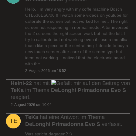
Hello, I m very angry with my coffe machine Bosch
CTL636ES6/06 !! I watch some videos on youtube for
calibrate the screen but not worked for me.. The right
screen not responding in normal mode. After inversed
the 2 screens the right screen work but not the left. I
try to calibrate but not working even if i use a metallic
touch like a piece or the central ring. I decide to buy a
new touch screen after care of the screen type but
idem not working. I noticed that the electronic board
with the…
2. August 2026 um 18:52
Heini-22
hat mit
auf den Beitrag von
TeKa
im Thema
DeLonghi Primadonna Evo S
reagiert.
2. August 2026 um 10:04
TeKa
hat eine Antwort im Thema
DeLonghi Primadonna Evo S
verfasst.
Was spricht dagegen? :)