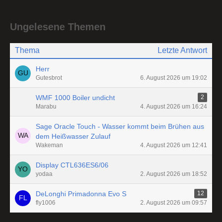
Ungelesene Themen
Thema
Letzte Antwort
Herr
Gutesbrot
6. August 2026 um 19:02
WMF 1000 Boiler undicht
2
Marabu
4. August 2026 um 16:24
Sage Oracle Touch - Wasser kommt beim Brühen aus
dem Heißwasser Zulauf
Wakeman
4. August 2026 um 12:41
Display CTL636ES6/06
yodaa
2. August 2026 um 18:52
DeLonghi Primadonna Evo S
12
fly1006
2. August 2026 um 09:57