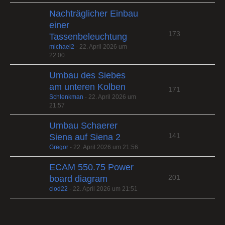
Nachträglicher Einbau
einer
173
Tassenbeleuchtung
michael2
-
22. April 2026 um
22:00
Umbau des Siebes
am unteren Kolben
171
Schlenkman
-
22. April 2026 um
21:57
Umbau Schaerer
141
Siena auf Siena 2
Gregor
-
22. April 2026 um 21:56
ECAM 550.75 Power
201
board diagram
clod22
-
22. April 2026 um 21:51