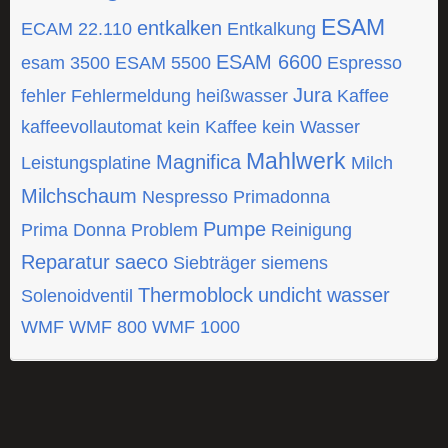
ESAM
entkalken
ECAM 22.110
Entkalkung
ESAM 6600
esam 3500
ESAM 5500
Espresso
Jura
fehler
Fehlermeldung
heißwasser
Kaffee
kaffeevollautomat
kein Kaffee
kein Wasser
Mahlwerk
Magnifica
Leistungsplatine
Milch
Milchschaum
Nespresso
Primadonna
Pumpe
Prima Donna
Problem
Reinigung
Reparatur
saeco
Siebträger
siemens
Thermoblock
undicht
wasser
Solenoidventil
WMF
WMF 800
WMF 1000