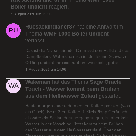
Boiler undicht
reagiert.
4. August 2026 um 15:38
Rucsackindianer87
hat eine Antwort im
Thema
WMF 1000 Boiler undicht
verfasst.
Das ist die Niveau-Sonde. Die misst den Füllstand des
Dampfboilers. Wahrscheinlich ist der kleine Schwarze
O-Ring undicht. rausschrauben, wechseln, gut ist
4. August 2026 um 14:06
Wakeman
hat das Thema
Sage Oracle
Touch - Wasser kommt beim Brühen
aus dem Heißwasser Zulauf
gestartet.
Heute morgen -nach- dem ersten Kaffee passiert (was
ein Glück): Beim 2ten Kaffee: 1 Klick/Plopp Geräusch,
als wäre ein Schlauch runtergesprungen, ist aber kein
Wasser in der Maschine. Jetzt kommt beim Brühen
das Wasser aus dem Heißwasserzulauf. Über den
Siebträger kommt nur noch minimal. Da kein Wasser