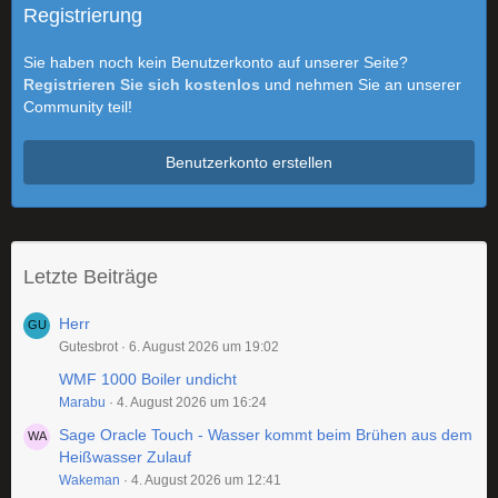
Registrierung
Sie haben noch kein Benutzerkonto auf unserer Seite?
Registrieren Sie sich kostenlos
und nehmen Sie an unserer
Community teil!
Benutzerkonto erstellen
Letzte Beiträge
Herr
Gutesbrot
6. August 2026 um 19:02
WMF 1000 Boiler undicht
Marabu
4. August 2026 um 16:24
Sage Oracle Touch - Wasser kommt beim Brühen aus dem
Heißwasser Zulauf
Wakeman
4. August 2026 um 12:41