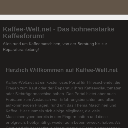
Kaffee-Welt.net - Das bohnenstarke
Kaffeeforum!
Alles rund um Kaffeemaschinen, von der Beratung bis zur
Reparaturanleitung!
Herzlich Willkommen auf Kaffee-Welt.net
Kaffee-Welt.net ist ein kostenloses Portal für Hilfesuchende, die
Fragen zum Kauf oder der Reparatur ihres Kaffeevollautomaten
oder Siebträgermaschine haben. Das Portal bietet aber auch
Freiraum zum Austausch von Erfahrungsberichten und allen
aufkommenden Fragen, rund um das Thema Maschinen und
Kaffee. Hier tummeln sich einige Mitglieder, die viele
Maschinentypen bereits in den Fingern hatten und diese
erfolgreich, hobbymäßig, wieder zum Leben erweckt haben. Als