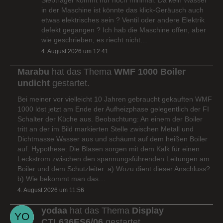
in der Maschine ist könnte das klick-Geräusch auch
etwas elektrisches sein ? Ventil oder andere Elektrik
defekt gegangen ? Ich hab die Maschine offen, aber
wie geschrieben, es riecht nicht…
4. August 2026 um 12:41
Marabu
hat das Thema
WMF 1000 Boiler
undicht
gestartet.
Bei meiner vor vielleicht 10 Jahren gebraucht gekauften WMF
1000 löst jetzt am Ende der Aufheizphase gelegentlich der FI
Schalter der Küche aus. Beobachtung: An einem der Boiler
tritt an der im Bild markierten Stelle zwischen Metall und
Dichtmasse Wasser aus und schäumt auf dem heißen Boiler
auf. Hypothese: Die Blasen sorgen mit dem Kalk für einen
Leckstrom zwischen den spannungsführenden Leitungen am
Boiler und dem Schutzleiter. a) Wozu dient dieser Anschluss?
b) Wie bekommt man das…
4. August 2026 um 11:56
yodaa
hat das Thema
Display
CTL636ES6/06
gestartet.