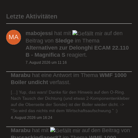
Letzte Aktivitäten
mabojessi
hat mit
auf den
Beitrag von
Sledge
im Thema
Alternativen zur Delonghi ECAM 22.110
B - Magnifica S
reagiert.
7. August 2026 um 11:16
Marabu
hat eine Antwort im Thema
WMF 1000
Boiler undicht
verfasst.
[…] Yup, das wars! Danke für den Hinweis auf den O-Ring.
Nach Tausch der Dichtung (und etwas 2-Komponentenkleber
auf die Oberseite der Sonde) ist der Boiler wieder dicht. ->
"So wird das nichts mit dem Wirtschaftsaufschwung." :)
4. August 2026 um 16:24
Marabu
hat mit
auf den Beitrag von
Rucsackindianer87
im Thema
WMF 1000