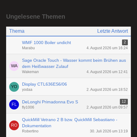
Ungelesene Themen
Thema
Letzte Antwort
WMF 1000 Boiler undicht
2
Marabu
4. August 2026 um 16:24
Sage Oracle Touch - Wasser kommt beim Brühen aus
dem Heißwasser Zulauf
Wakeman
4. August 2026 um 12:41
Display CTL636ES6/06
yodaa
2. August 2026 um 18:52
DeLonghi Primadonna Evo S
12
fly1006
2. August 2026 um 09:57
QuickMill Vetrano 2 B bzw. QuickMill Sebastiano -
Dokumentation
Robertino
30. Juli 2026 um 13:19