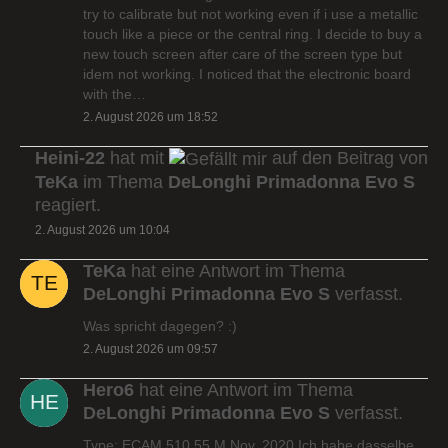
try to calibrate but not working even if i use a metallic
touch like a piece or the central ring. I decide to buy a
new touch screen after care of the screen type but
idem not working. I noticed that the electronic board
with the…
2. August 2026 um 18:52
Heini-22
hat mit
auf den Beitrag von
TeKa
im Thema
DeLonghi Primadonna Evo S
reagiert.
2. August 2026 um 10:04
TeKa
hat eine Antwort im Thema
DeLonghi Primadonna Evo S
verfasst.
Was spricht dagegen? :)
2. August 2026 um 09:57
Hero6
hat eine Antwort im Thema
DeLonghi Primadonna Evo S
verfasst.
Type: ECAM 510.55.M Nov. 2020 Ich habe dasselbe