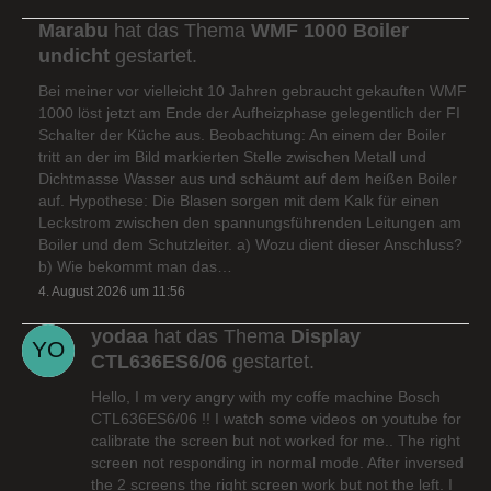
Marabu
hat das Thema
WMF 1000 Boiler
undicht
gestartet.
Bei meiner vor vielleicht 10 Jahren gebraucht gekauften WMF
1000 löst jetzt am Ende der Aufheizphase gelegentlich der FI
Schalter der Küche aus. Beobachtung: An einem der Boiler
tritt an der im Bild markierten Stelle zwischen Metall und
Dichtmasse Wasser aus und schäumt auf dem heißen Boiler
auf. Hypothese: Die Blasen sorgen mit dem Kalk für einen
Leckstrom zwischen den spannungsführenden Leitungen am
Boiler und dem Schutzleiter. a) Wozu dient dieser Anschluss?
b) Wie bekommt man das…
4. August 2026 um 11:56
yodaa
hat das Thema
Display
CTL636ES6/06
gestartet.
Hello, I m very angry with my coffe machine Bosch
CTL636ES6/06 !! I watch some videos on youtube for
calibrate the screen but not worked for me.. The right
screen not responding in normal mode. After inversed
the 2 screens the right screen work but not the left. I