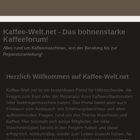
Kaffee-Welt.net - Das bohnenstarke
Kaffeeforum!
Alles rund um Kaffeemaschinen, von der Beratung bis zur
Reparaturanleitung!
Herzlich Willkommen auf Kaffee-Welt.net
Kaffee-Welt.net ist ein kostenloses Portal für Hilfesuchende, die
Fragen zum Kauf oder der Reparatur ihres Kaffeevollautomaten
oder Siebträgermaschine haben. Das Portal bietet aber auch
Freiraum zum Austausch von Erfahrungsberichten und allen
aufkommenden Fragen, rund um das Thema Maschinen und
Kaffee. Hier tummeln sich einige Mitglieder, die viele
Maschinentypen bereits in den Fingern hatten und diese
erfolgreich, hobbymäßig, wieder zum Leben erweckt haben. Als