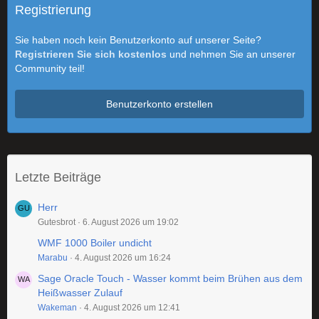
Registrierung
Sie haben noch kein Benutzerkonto auf unserer Seite?
Registrieren Sie sich kostenlos
und nehmen Sie an unserer
Community teil!
Benutzerkonto erstellen
Letzte Beiträge
Herr
Gutesbrot
6. August 2026 um 19:02
WMF 1000 Boiler undicht
Marabu
4. August 2026 um 16:24
Sage Oracle Touch - Wasser kommt beim Brühen aus dem
Heißwasser Zulauf
Wakeman
4. August 2026 um 12:41