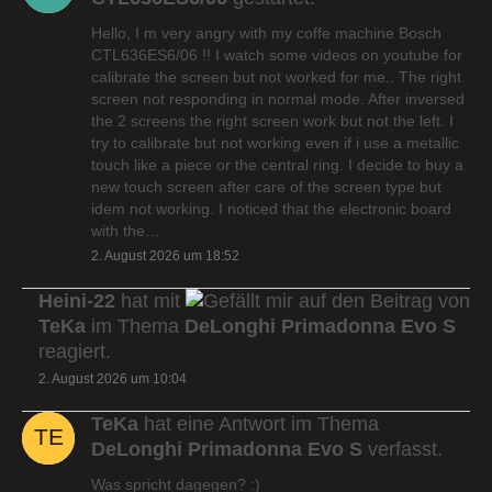
Hello, I m very angry with my coffe machine Bosch
CTL636ES6/06 !! I watch some videos on youtube for
calibrate the screen but not worked for me.. The right
screen not responding in normal mode. After inversed
the 2 screens the right screen work but not the left. I
try to calibrate but not working even if i use a metallic
touch like a piece or the central ring. I decide to buy a
new touch screen after care of the screen type but
idem not working. I noticed that the electronic board
with the…
2. August 2026 um 18:52
Heini-22
hat mit
auf den Beitrag von
TeKa
im Thema
DeLonghi Primadonna Evo S
reagiert.
2. August 2026 um 10:04
TeKa
hat eine Antwort im Thema
DeLonghi Primadonna Evo S
verfasst.
Was spricht dagegen? :)