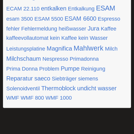
ESAM
entkalken
ECAM 22.110
Entkalkung
ESAM 6600
esam 3500
ESAM 5500
Espresso
Jura
fehler
Fehlermeldung
heißwasser
Kaffee
kaffeevollautomat
kein Kaffee
kein Wasser
Mahlwerk
Magnifica
Leistungsplatine
Milch
Milchschaum
Nespresso
Primadonna
Pumpe
Prima Donna
Problem
Reinigung
Reparatur
saeco
Siebträger
siemens
Thermoblock
undicht
wasser
Solenoidventil
WMF
WMF 800
WMF 1000