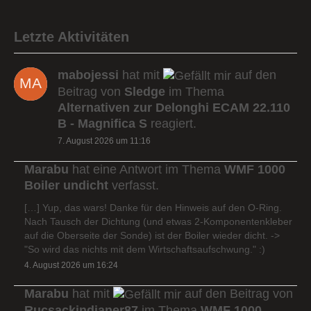
Letzte Aktivitäten
mabojessi
hat mit
auf den
Beitrag von
Sledge
im Thema
Alternativen zur Delonghi ECAM 22.110
B - Magnifica S
reagiert.
7. August 2026 um 11:16
Marabu
hat eine Antwort im Thema
WMF 1000
Boiler undicht
verfasst.
[…] Yup, das wars! Danke für den Hinweis auf den O-Ring.
Nach Tausch der Dichtung (und etwas 2-Komponentenkleber
auf die Oberseite der Sonde) ist der Boiler wieder dicht. ->
"So wird das nichts mit dem Wirtschaftsaufschwung." :)
4. August 2026 um 16:24
Marabu
hat mit
auf den Beitrag von
Rucsackindianer87
im Thema
WMF 1000