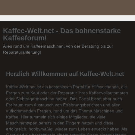
Kaffee-Welt.net - Das bohnenstarke
Kaffeeforum!
Alles rund um Kaffeemaschinen, von der Beratung bis zur
Reparaturanleitung!
Herzlich Willkommen auf Kaffee-Welt.net
Kaffee-Welt.net ist ein kostenloses Portal für Hilfesuchende, die
Fragen zum Kauf oder der Reparatur ihres Kaffeevollautomaten
oder Siebträgermaschine haben. Das Portal bietet aber auch
Freiraum zum Austausch von Erfahrungsberichten und allen
aufkommenden Fragen, rund um das Thema Maschinen und
Kaffee. Hier tummeln sich einige Mitglieder, die viele
Maschinentypen bereits in den Fingern hatten und diese
erfolgreich, hobbymäßig, wieder zum Leben erweckt haben. Als