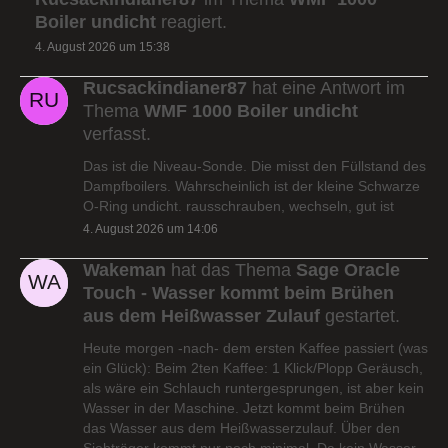
Boiler undicht
reagiert.
4. August 2026 um 15:38
Rucsackindianer87
hat eine Antwort im
Thema
WMF 1000 Boiler undicht
verfasst.
Das ist die Niveau-Sonde. Die misst den Füllstand des
Dampfboilers. Wahrscheinlich ist der kleine Schwarze
O-Ring undicht. rausschrauben, wechseln, gut ist
4. August 2026 um 14:06
Wakeman
hat das Thema
Sage Oracle
Touch - Wasser kommt beim Brühen
aus dem Heißwasser Zulauf
gestartet.
Heute morgen -nach- dem ersten Kaffee passiert (was
ein Glück): Beim 2ten Kaffee: 1 Klick/Plopp Geräusch,
als wäre ein Schlauch runtergesprungen, ist aber kein
Wasser in der Maschine. Jetzt kommt beim Brühen
das Wasser aus dem Heißwasserzulauf. Über den
Siebträger kommt nur noch minimal. Da kein Wasser