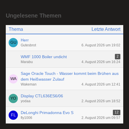
Ungelesene Themen
Thema
Letzte Antwort
Herr
Gutesbrot
6. August 2026 um 19:02
WMF 1000 Boiler undicht
2
Marabu
4. August 2026 um 16:24
Sage Oracle Touch - Wasser kommt beim Brühen aus
dem Heißwasser Zulauf
Wakeman
4. August 2026 um 12:41
Display CTL636ES6/06
yodaa
2. August 2026 um 18:52
DeLonghi Primadonna Evo S
12
fly1006
2. August 2026 um 09:57