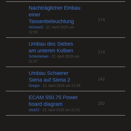
Nachträglicher Einbau
einer
174
Tassenbeleuchtung
michael2
-
22. April 2026 um
22:00
Umbau des Siebes
am unteren Kolben
174
Schlenkman
-
22. April 2026 um
21:57
Umbau Schaerer
142
Siena auf Siena 2
Gregor
-
22. April 2026 um 21:56
ECAM 550.75 Power
202
board diagram
clod22
-
22. April 2026 um 21:51