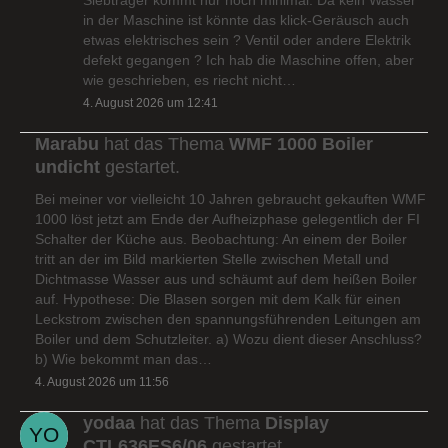
in der Maschine ist könnte das klick-Geräusch auch
etwas elektrisches sein ? Ventil oder andere Elektrik
defekt gegangen ? Ich hab die Maschine offen, aber
wie geschrieben, es riecht nicht…
4. August 2026 um 12:41
Marabu
hat das Thema
WMF 1000 Boiler
undicht
gestartet.
Bei meiner vor vielleicht 10 Jahren gebraucht gekauften WMF
1000 löst jetzt am Ende der Aufheizphase gelegentlich der FI
Schalter der Küche aus. Beobachtung: An einem der Boiler
tritt an der im Bild markierten Stelle zwischen Metall und
Dichtmasse Wasser aus und schäumt auf dem heißen Boiler
auf. Hypothese: Die Blasen sorgen mit dem Kalk für einen
Leckstrom zwischen den spannungsführenden Leitungen am
Boiler und dem Schutzleiter. a) Wozu dient dieser Anschluss?
b) Wie bekommt man das…
4. August 2026 um 11:56
yodaa
hat das Thema
Display
CTL636ES6/06
gestartet.